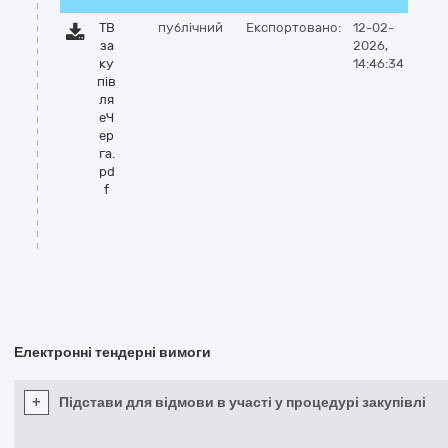
ТВ
публічний
Експортовано:
12-02-
за
2026,
ку
14:46:34
пів
ля
еЧ
ер
га.
pd
f
Електронні тендерні вимоги
+
Підстави для відмови в участі у процедурі закупівлі