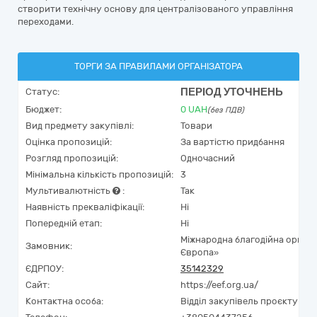
створити технічну основу для централізованого управління
переходами.
ТОРГИ ЗА ПРАВИЛАМИ ОРГАНІЗАТОРА
ПЕРІОД УТОЧНЕНЬ
Статус:
Бюджет:
0
UAH
(без ПДВ)
Вид предмету закупівлі:
Товари
Оцінка пропозицій:
За вартістю придбання
Розгляд пропозицій:
Одночасний
Мінімальна кількість пропозицій:
3
Мультивалютність
:
Так
Наявність прекваліфікації:
Ні
Попередній етап:
Ні
Міжнародна благодійна органі
Замовник:
Європа»
ЄДРПОУ:
35142329
Сайт:
https://eef.org.ua/
Контактна особа:
Відділ закупівель проєкту UK 