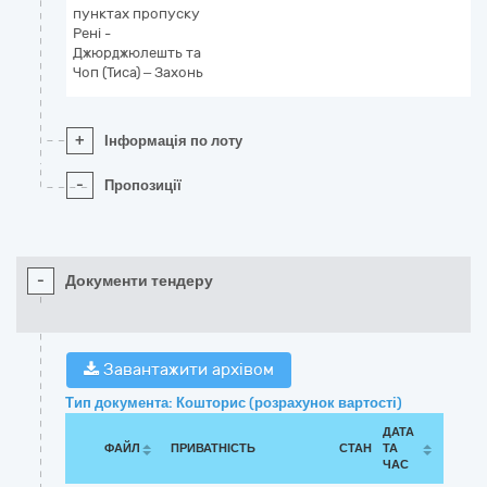
пунктах пропуску
Рені -
Джюрджюлешть та
Чоп (Тиса) – Захонь
+
Інформація по лоту
-
Пропозиції
-
Документи тендеру
Завантажити архівом
Тип документа: Кошторис (розрахунок вартості)
ДАТА
ФАЙЛ
ПРИВАТНІСТЬ
СТАН
ТА
ЧАС