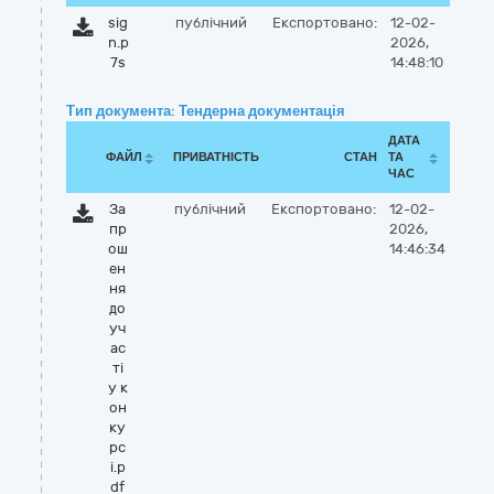
sig
публічний
Експортовано:
12-02-
n.p
2026,
7s
14:48:10
Тип документа: Тендерна документація
ДАТА
ФАЙЛ
ПРИВАТНІСТЬ
СТАН
ТА
ЧАС
За
публічний
Експортовано:
12-02-
пр
2026,
ош
14:46:34
ен
ня
до
уч
ас
ті
у к
он
ку
рс
і.p
df