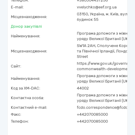
Телефон:
+380504437256
E-mail:
vvelychko@eef.org.ua
03150,
Україна
,
м. Київ,
вул. Ве
Місцезнаходження:
будинок 55
Донор закупівлі
Програма допомоги з міжнаро
Найменування:
уряду Великої Британії (UK De
SW1A 2AH
,
Сполучене Королівс
Місцезнаходження:
та Північної Ірландії
,
Лондон
,
Л
Street
https://www.gov.uk/government
Сайт:
commonwealth-development-of
Програма допомоги з міжнаро
Найменування:
уряду Великої Британії (UK De
Код за
XM-DAC
:
44002
Програма допомоги з міжнаро
Контактна особа:
уряду Великої Британії (UK De
Контактний e-mail:
fcdo.correspondence@fcdo.gov
Факс:
+442070085000
Телефон:
+442070085000