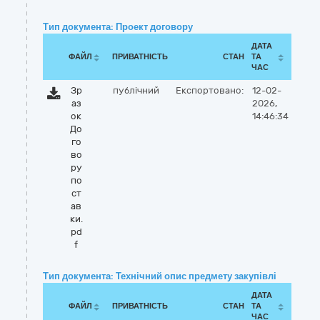
Тип документа: Проект договору
ДАТА
ФАЙЛ
ПРИВАТНІСТЬ
СТАН
ТА
ЧАС
Зр
публічний
Експортовано:
12-02-
аз
2026,
ок
14:46:34
До
го
во
ру
по
ст
ав
ки.
pd
f
Тип документа: Технічний опис предмету закупівлі
ДАТА
ФАЙЛ
ПРИВАТНІСТЬ
СТАН
ТА
ЧАС