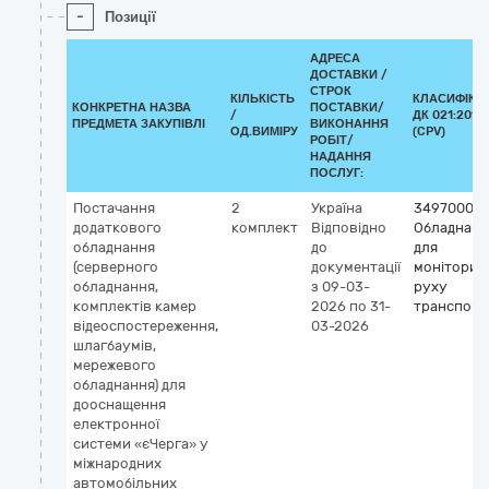
-
Позиції
АДРЕСА
ДОСТАВКИ /
СТРОК
КІЛЬКІСТЬ
КЛАСИФІКА
КОНКРЕТНА НАЗВА
ПОСТАВКИ/
/
ДК 021:2015
ПРЕДМЕТА ЗАКУПІВЛІ
ВИКОНАННЯ
ОД.ВИМІРУ
(CPV)
РОБІТ/
НАДАННЯ
ПОСЛУГ:
Постачання
2
Україна
34970000-
додаткового
комплект
Відповідно
Обладнанн
обладнання
до
для
(серверного
документації
моніторин
обладнання,
з 09-03-
руху
комплектів камер
2026
по 31-
транспорт
відеоспостереження,
03-2026
шлагбаумів,
мережевого
обладнання) для
дооснащення
електронної
системи «єЧерга» у
міжнародних
автомобільних