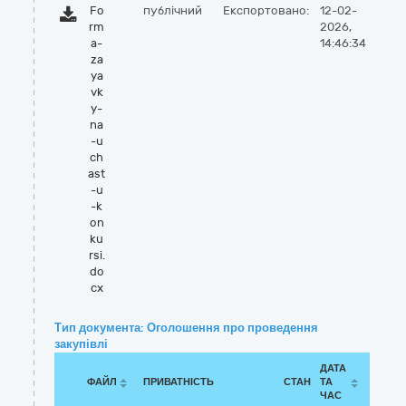
Fo
публічний
Експортовано:
12-02-
rm
2026,
a-
14:46:34
za
ya
vk
y-
na
-u
ch
ast
-u
-k
on
ku
rsi.
do
cx
Тип документа: Оголошення про проведення
закупівлі
ДАТА
ФАЙЛ
ПРИВАТНІСТЬ
СТАН
ТА
ЧАС