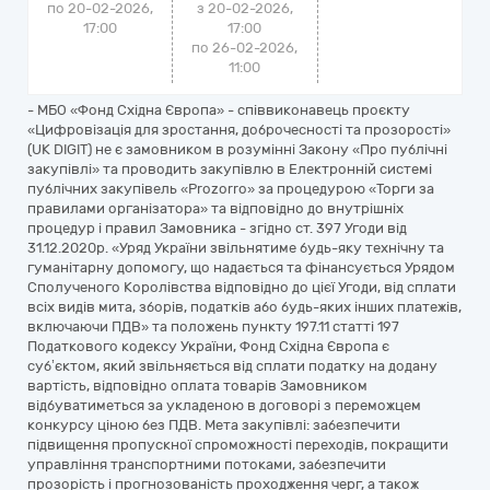
по 20-02-2026,
з 20-02-2026,
17:00
17:00
по 26-02-2026,
11:00
- МБО «Фонд Східна Європа» - співвиконавець проєкту
«Цифровізація для зростання, доброчесності та прозорості»
(UK DIGIT) не є замовником в розумінні Закону «Про публічні
закупівлі» та проводить закупівлю в Електронній системі
публічних закупівель «Prozorro» за процедурою «Торги за
правилами організатора» та відповідно до внутрішніх
процедур і правил Замовника - згідно ст. 397 Угоди від
31.12.2020р. «Уряд України звільнятиме будь-яку технічну та
гуманітарну допомогу, що надається та фінансується Урядом
Сполученого Королівства відповідно до цієї Угоди, від сплати
всіх видів мита, зборів, податків або будь-яких інших платежів,
включаючи ПДВ» та положень пункту 197.11 статті 197
Податкового кодексу України, Фонд Східна Європа є
суб’єктом, який звільняється від сплати податку на додану
вартість, відповідно оплата товарів Замовником
відбуватиметься за укладеною в договорі з переможцем
конкурсу ціною без ПДВ. Мета закупівлі: забезпечити
підвищення пропускної спроможності переходів, покращити
управління транспортними потоками, забезпечити
прозорість і прогнозованість проходження черг, а також