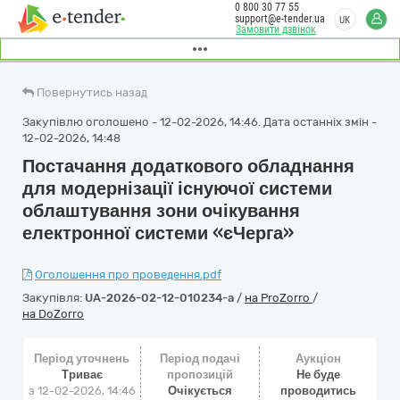
0 800 30 77 55
support@e-tender.ua
UK
Замовити дзвінок
Повернутись назад
Закупівлю оголошено - 12-02-2026, 14:46. Дата останніх змін -
12-02-2026, 14:48
Постачання додаткового обладнання
для модернізації існуючої системи
облаштування зони очікування
електронної системи «єЧерга»
Оголошення про проведення.pdf
Закупівля:
UA-2026-02-12-010234-a
/
на ProZorro
/
на DoZorro
Період уточнень
Період подачі
Аукціон
Триває
пропозицій
Не буде
з 12-02-2026, 14:46
Очікується
проводитись