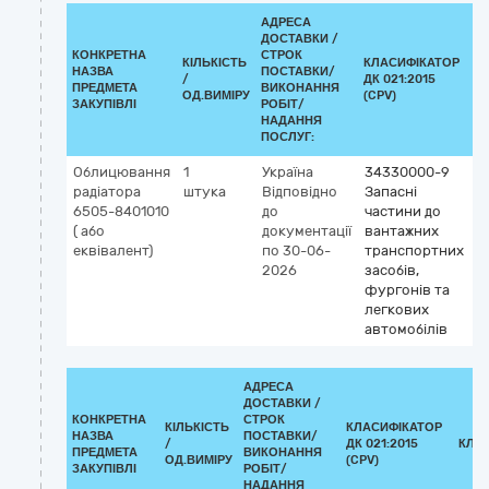
АДРЕСА
ДОСТАВКИ /
КОНКРЕТНА
СТРОК
КІЛЬКІСТЬ
КЛАСИФІКАТОР
НАЗВА
ПОСТАВКИ/
/
ДК 021:2015
К
ПРЕДМЕТА
ВИКОНАННЯ
ОД.ВИМІРУ
(CPV)
ЗАКУПІВЛІ
РОБІТ/
НАДАННЯ
ПОСЛУГ:
Облицювання
1
Україна
34330000-9
радіатора
штука
Відповідно
Запасні
6505-8401010
до
частини до
( або
документації
вантажних
еквівалент)
по 30-06-
транспортних
2026
засобів,
фургонів та
легкових
автомобілів
АДРЕСА
ДОСТАВКИ /
КОНКРЕТНА
СТРОК
КІЛЬКІСТЬ
КЛАСИФІКАТОР
НАЗВА
ПОСТАВКИ/
/
ДК 021:2015
КЛА
ПРЕДМЕТА
ВИКОНАННЯ
ОД.ВИМІРУ
(CPV)
ЗАКУПІВЛІ
РОБІТ/
НАДАННЯ