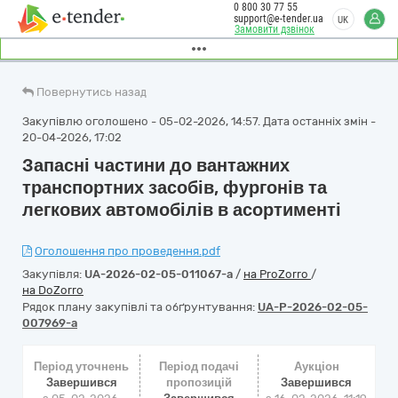
0 800 30 77 55
support@e-tender.ua
UK
Замовити дзвінок
Повернутись назад
Закупівлю оголошено - 05-02-2026, 14:57. Дата останніх змін -
20-04-2026, 17:02
Запасні частини до вантажних
транспортних засобів, фургонів та
легкових автомобілів в асортименті
Оголошення про проведення.pdf
Закупівля:
UA-2026-02-05-011067-a
/
на ProZorro
/
на DoZorro
Рядок плану закупівлі та обґрунтування:
UA-P-2026-02-05-
007969-a
Період уточнень
Період подачі
Аукціон
Завершився
пропозицій
Завершився