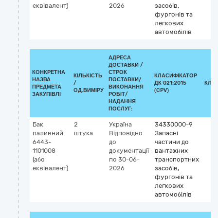
еквівалент)
2026
засобів,
фургонів та
легкових
автомобілів
АДРЕСА
ДОСТАВКИ /
КОНКРЕТНА
СТРОК
КІЛЬКІСТЬ
КЛАСИФІКАТОР
НАЗВА
ПОСТАВКИ/
/
ДК 021:2015
КЛА
ПРЕДМЕТА
ВИКОНАННЯ
ОД.ВИМІРУ
(CPV)
ЗАКУПІВЛІ
РОБІТ/
НАДАННЯ
ПОСЛУГ:
Бак
2
Україна
34330000-9
паливний
штука
Відповідно
Запасні
6443-
до
частини до
1101008
документації
вантажних
(або
по 30-06-
транспортних
еквівалент)
2026
засобів,
фургонів та
легкових
автомобілів