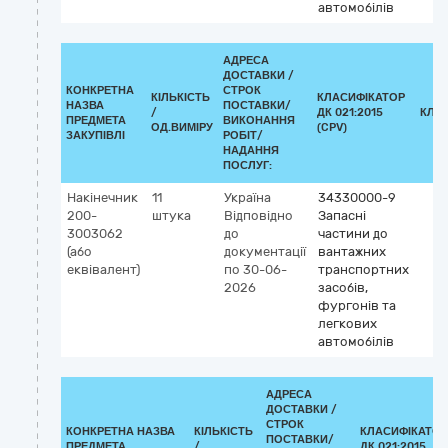
автомобілів
АДРЕСА
ДОСТАВКИ /
КОНКРЕТНА
СТРОК
КІЛЬКІСТЬ
КЛАСИФІКАТОР
НАЗВА
ПОСТАВКИ/
/
ДК 021:2015
КЛА
ПРЕДМЕТА
ВИКОНАННЯ
ОД.ВИМІРУ
(CPV)
ЗАКУПІВЛІ
РОБІТ/
НАДАННЯ
ПОСЛУГ:
Накінечник
11
Україна
34330000-9
200-
штука
Відповідно
Запасні
3003062
до
частини до
(або
документації
вантажних
еквівалент)
по 30-06-
транспортних
2026
засобів,
фургонів та
легкових
автомобілів
АДРЕСА
ДОСТАВКИ /
СТРОК
КОНКРЕТНА НАЗВА
КІЛЬКІСТЬ
КЛАСИФІКАТОР
ПОСТАВКИ/
ПРЕДМЕТА
/
ДК 021:2015