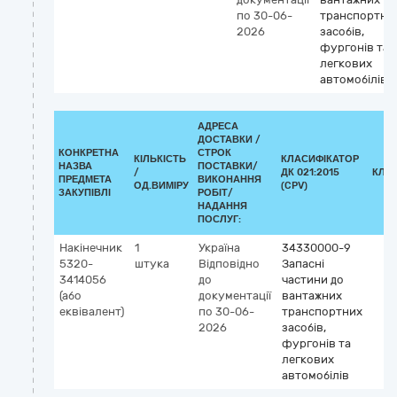
по 30-06-
транспортни
2026
засобів,
фургонів та
легкових
автомобілів
АДРЕСА
ДОСТАВКИ /
КОНКРЕТНА
СТРОК
КІЛЬКІСТЬ
КЛАСИФІКАТОР
НАЗВА
ПОСТАВКИ/
/
ДК 021:2015
КЛА
ПРЕДМЕТА
ВИКОНАННЯ
ОД.ВИМІРУ
(CPV)
ЗАКУПІВЛІ
РОБІТ/
НАДАННЯ
ПОСЛУГ:
Накінечник
1
Україна
34330000-9
5320-
штука
Відповідно
Запасні
3414056
до
частини до
(або
документації
вантажних
еквівалент)
по 30-06-
транспортних
2026
засобів,
фургонів та
легкових
автомобілів