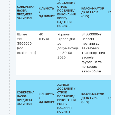
ДОСТАВКИ /
КОНКРЕТНА
СТРОК
КІЛЬКІСТЬ
КЛАСИФІКАТОР
НАЗВА
ПОСТАВКИ/
/
ДК 021:2015
КЛА
ПРЕДМЕТА
ВИКОНАННЯ
ОД.ВИМІРУ
(CPV)
ЗАКУПІВЛІ
РОБІТ/
НАДАННЯ
ПОСЛУГ:
Шланг
40
Україна
34330000-9
250-
штука
Відповідно
Запасні
3506060
до
частини до
(або
документації
вантажних
еквівалент)
по 30-06-
транспортних
2026
засобів,
фургонів та
легкових
автомобілів
АДРЕСА
ДОСТАВКИ /
КОНКРЕТНА
СТРОК
КІЛЬКІСТЬ
КЛАСИФІКАТОР
НАЗВА
ПОСТАВКИ/
/
ДК 021:2015
КЛА
ПРЕДМЕТА
ВИКОНАННЯ
ОД.ВИМІРУ
(CPV)
ЗАКУПІВЛІ
РОБІТ/
НАДАННЯ
ПОСЛУГ: