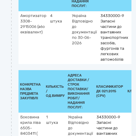
НАДАННЯ
ПОСЛУГ:
Амортизатор
4
Україна
34330000-9
3308-
штука
Відповідно
Запасні
2915006 (або
до
частини до
еквівалент)
документації
вантажних
по 30-06-
транспортних
2026
засобів,
фургонів та
легкових
автомобілів
АДРЕСА
ДОСТАВКИ /
КОНКРЕТНА
СТРОК
КІЛЬКІСТЬ
КЛАСИФІКАТОР
НАЗВА
ПОСТАВКИ/
/
ДК 021:2015
КЛА
ПРЕДМЕТА
ВИКОНАННЯ
ОД.ВИМІРУ
(CPV)
ЗАКУПІВЛІ
РОБІТ/
НАДАННЯ
ПОСЛУГ:
Боковина
1
Україна
34330000-9
крила ліва
штука
Відповідно
Запасні
6505-
до
частини до
8403411 (
документації
вантажних