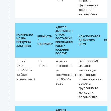
2026
засобів,
фургонів та
легкових
автомобілів
АДРЕСА
ДОСТАВКИ /
КОНКРЕТНА
СТРОК
КІЛЬКІСТЬ
КЛАСИФІКАТОР
НАЗВА
ПОСТАВКИ/
/
ДК 021:2015
КЛА
ПРЕДМЕТА
ВИКОНАННЯ
ОД.ВИМІРУ
(CPV)
ЗАКУПІВЛІ
РОБІТ/
НАДАННЯ
ПОСЛУГ:
Шланг
40
Україна
34330000-9
250-
штука
Відповідно
Запасні
3506085-
до
частини до
10 (або
документації
вантажних
еквівалент)
по 30-06-
транспортних
2026
засобів,
фургонів та
легкових
автомобілів
АДРЕСА