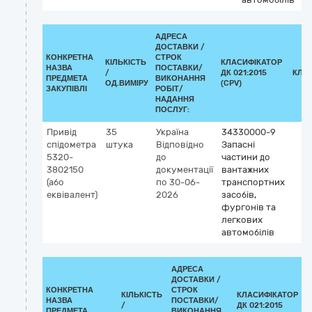
АДРЕСА
ДОСТАВКИ /
КОНКРЕТНА
СТРОК
КІЛЬКІСТЬ
КЛАСИФІКАТОР
НАЗВА
ПОСТАВКИ/
/
ДК 021:2015
КЛА
ПРЕДМЕТА
ВИКОНАННЯ
ОД.ВИМІРУ
(CPV)
ЗАКУПІВЛІ
РОБІТ/
НАДАННЯ
ПОСЛУГ:
Привід
35
Україна
34330000-9
спідометра
штука
Відповідно
Запасні
5320-
до
частини до
3802150
документації
вантажних
(або
по 30-06-
транспортних
еквівалент)
2026
засобів,
фургонів та
легкових
автомобілів
АДРЕСА
ДОСТАВКИ /
КОНКРЕТНА
СТРОК
КІЛЬКІСТЬ
КЛАСИФІКАТОР
НАЗВА
ПОСТАВКИ/
/
ДК 021:2015
ПРЕДМЕТА
ВИКОНАННЯ