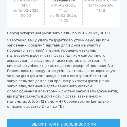
з 05-02-2026,
Завершився
з
16-02-2026, 11:19
14:57
з 05-02-2026,
по
16-02-2026,
по 12-02-2026,
14:57
11:42
00:00
по 15-02-2026,
12:00
Період оскарження умов закупівлі - по
12-02-2026, 00:00
Звертаємо вашу увагу та додатково уточнюємо, що при
заповненні розділу "Підстави для відмови в участі у
процедурі закупівлі" учасник процедури закупівлі
підтверджує відсутність підстав, шляхом самостійного
декларування відсутності таких підстав в електронній
системі закупівель під час подання тендерної пропозиції, а
Переможець процедури закупівлі у строк, що не перевищує
чотири дні з дати оприлюднення в електронній системі
закупівель повідомлення про намір укласти договір про
закупівлю, повинен надати замовнику шляхом
оприлюднення в електронній системі закупівель документів,
що підтверджують відсутність підстав, зазначених у
підпунктах 3, 5, 6 і 12 пункту 47 Особливостей (детально
описано у додатку 2 та 4 до ТД).
ВІДКРИТІ ТОРГИ З ОСОБЛИВОСТЯМИ