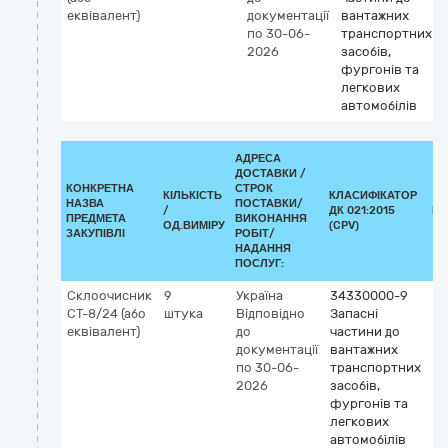
еквівалент)
документації
вантажних
по 30-06-
транспортних
2026
засобів,
фургонів та
легкових
автомобілів
АДРЕСА
ДОСТАВКИ /
КОНКРЕТНА
СТРОК
КІЛЬКІСТЬ
КЛАСИФІКАТОР
НАЗВА
ПОСТАВКИ/
/
ДК 021:2015
КЛ
ПРЕДМЕТА
ВИКОНАННЯ
ОД.ВИМІРУ
(CPV)
ЗАКУПІВЛІ
РОБІТ/
НАДАННЯ
ПОСЛУГ:
Склоочисник
9
Україна
34330000-9
СТ-8/24 (або
штука
Відповідно
Запасні
еквівалент)
до
частини до
документації
вантажних
по 30-06-
транспортних
2026
засобів,
фургонів та
легкових
автомобілів