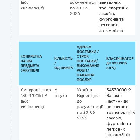
(або
документації
вантажних
еквівалент)
по 30-06-
транспортних
2026
засобів,
фургонів та
легкових
автомобілів
АДРЕСА
ДОСТАВКИ /
КОНКРЕТНА
СТРОК
КІЛЬКІСТЬ
КЛАСИФІКАТОР
НАЗВА
ПОСТАВКИ/
/
ДК 021:2015
ПРЕДМЕТА
ВИКОНАННЯ
ОД.ВИМІРУ
(CPV)
ЗАКУПІВЛІ
РОБІТ/
НАДАННЯ
ПОСЛУГ:
Синхронізатор
6
Україна
34330000-9
130-1701151-А
штука
Відповідно
Запасні
(або
до
частини до
еквівалент)
документації
вантажних
по 30-06-
транспортних
2026
засобів,
фургонів та
легкових
автомобілів