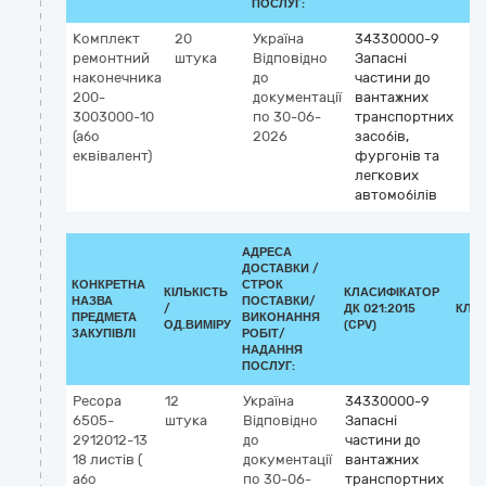
ПОСЛУГ:
Комплект
20
Україна
34330000-9
ремонтний
штука
Відповідно
Запасні
наконечника
до
частини до
200-
документації
вантажних
3003000-10
по 30-06-
транспортних
(або
2026
засобів,
еквівалент)
фургонів та
легкових
автомобілів
АДРЕСА
ДОСТАВКИ /
КОНКРЕТНА
СТРОК
КІЛЬКІСТЬ
КЛАСИФІКАТОР
НАЗВА
ПОСТАВКИ/
/
ДК 021:2015
КЛА
ПРЕДМЕТА
ВИКОНАННЯ
ОД.ВИМІРУ
(CPV)
ЗАКУПІВЛІ
РОБІТ/
НАДАННЯ
ПОСЛУГ:
Ресора
12
Україна
34330000-9
6505-
штука
Відповідно
Запасні
2912012-13
до
частини до
18 листів (
документації
вантажних
або
по 30-06-
транспортних