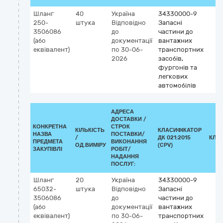
Шланг
40
Україна
34330000-9
250-
штука
Відповідно
Запасні
3506086
до
частини до
(або
документації
вантажних
еквівалент)
по 30-06-
транспортних
2026
засобів,
фургонів та
легкових
автомобілів
АДРЕСА
ДОСТАВКИ /
КОНКРЕТНА
СТРОК
КІЛЬКІСТЬ
КЛАСИФІКАТОР
НАЗВА
ПОСТАВКИ/
/
ДК 021:2015
КЛА
ПРЕДМЕТА
ВИКОНАННЯ
ОД.ВИМІРУ
(CPV)
ЗАКУПІВЛІ
РОБІТ/
НАДАННЯ
ПОСЛУГ:
Шланг
20
Україна
34330000-9
65032-
штука
Відповідно
Запасні
3506086
до
частини до
(або
документації
вантажних
еквівалент)
по 30-06-
транспортних