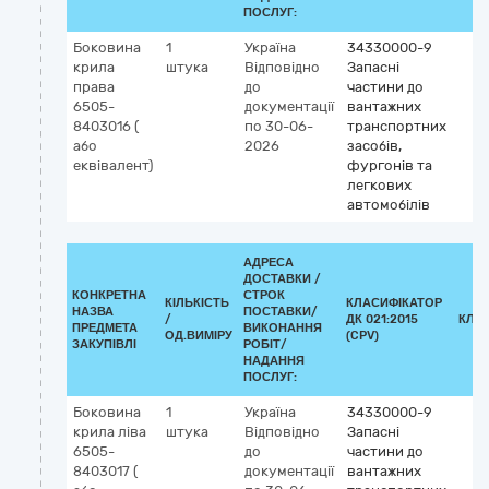
ПОСЛУГ:
Боковина
1
Україна
34330000-9
крила
штука
Відповідно
Запасні
права
до
частини до
6505-
документації
вантажних
8403016 (
по 30-06-
транспортних
або
2026
засобів,
еквівалент)
фургонів та
легкових
автомобілів
АДРЕСА
ДОСТАВКИ /
КОНКРЕТНА
СТРОК
КІЛЬКІСТЬ
КЛАСИФІКАТОР
НАЗВА
ПОСТАВКИ/
/
ДК 021:2015
КЛА
ПРЕДМЕТА
ВИКОНАННЯ
ОД.ВИМІРУ
(CPV)
ЗАКУПІВЛІ
РОБІТ/
НАДАННЯ
ПОСЛУГ:
Боковина
1
Україна
34330000-9
крила ліва
штука
Відповідно
Запасні
6505-
до
частини до
8403017 (
документації
вантажних