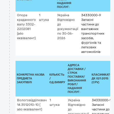
НАДАННЯ
ПОСЛУГ:
Опора
1
Україна
34330000-9
краданного
штука
Відповідно
Запасні
валу 3302-
до
частини до
2202081
документації
вантажних
(або
по 30-06-
транспортних
еквівалент)
2026
засобів,
фургонів та
легкових
автомобілів
АДРЕСА
ДОСТАВКИ /
СТРОК
КОНКРЕТНА НАЗВА
КІЛЬКІСТЬ
КЛАСИФІКАТОР
ПОСТАВКИ/
ПРЕДМЕТА
/
ДК 021:2015
ВИКОНАННЯ
ЗАКУПІВЛІ
ОД.ВИМІРУ
(CPV)
РОБІТ/
НАДАННЯ
ПОСЛУГ:
Вологовідділювач
1
Україна
34330000-9
14.3512010-10 (
штука
Відповідно
Запасні
або еквівалент)
до
частини до
документації
вантажних