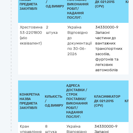
/
ДК 021:2015
КЛА
ПРЕДМЕТА
ВИКОНАННЯ
ОД.ВИМІРУ
(CPV)
ЗАКУПІВЛІ
РОБІТ/
НАДАННЯ
ПОСЛУГ:
Хрестовина
2
Україна
34330000-9
53-2201800
штука
Відповідно
Запасні
(або
до
частини до
еквівалент)
документації
вантажних
по 30-06-
транспортних
2026
засобів,
фургонів та
легкових
автомобілів
АДРЕСА
ДОСТАВКИ /
КОНКРЕТНА
СТРОК
КІЛЬКІСТЬ
КЛАСИФІКАТОР
НАЗВА
ПОСТАВКИ/
/
ДК 021:2015
КЛА
ПРЕДМЕТА
ВИКОНАННЯ
ОД.ВИМІРУ
(CPV)
ЗАКУПІВЛІ
РОБІТ/
НАДАННЯ
ПОСЛУГ:
Кран
8
Україна
34330000-9
управління
штука
Відповідно
Запасні