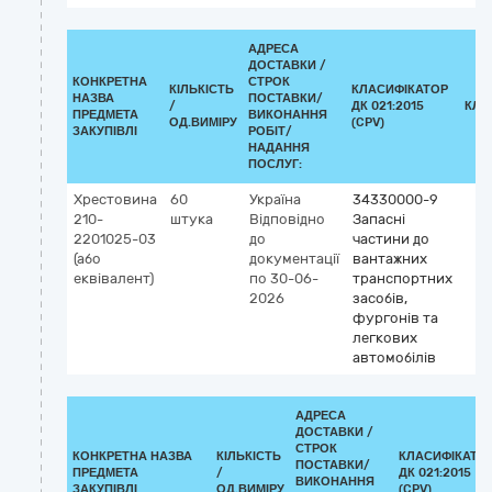
АДРЕСА
ДОСТАВКИ /
КОНКРЕТНА
СТРОК
КІЛЬКІСТЬ
КЛАСИФІКАТОР
НАЗВА
ПОСТАВКИ/
/
ДК 021:2015
КЛА
ПРЕДМЕТА
ВИКОНАННЯ
ОД.ВИМІРУ
(CPV)
ЗАКУПІВЛІ
РОБІТ/
НАДАННЯ
ПОСЛУГ:
Хрестовина
60
Україна
34330000-9
210-
штука
Відповідно
Запасні
2201025-03
до
частини до
(або
документації
вантажних
еквівалент)
по 30-06-
транспортних
2026
засобів,
фургонів та
легкових
автомобілів
АДРЕСА
ДОСТАВКИ /
СТРОК
КОНКРЕТНА НАЗВА
КІЛЬКІСТЬ
КЛАСИФІКАТО
ПОСТАВКИ/
ПРЕДМЕТА
/
ДК 021:2015
ВИКОНАННЯ
ЗАКУПІВЛІ
ОД.ВИМІРУ
(CPV)