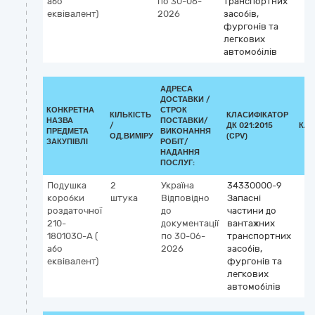
або
по 30-06-
транспортних
еквівалент)
2026
засобів,
фургонів та
легкових
автомобілів
АДРЕСА
ДОСТАВКИ /
КОНКРЕТНА
СТРОК
КІЛЬКІСТЬ
КЛАСИФІКАТОР
НАЗВА
ПОСТАВКИ/
/
ДК 021:2015
КЛА
ПРЕДМЕТА
ВИКОНАННЯ
ОД.ВИМІРУ
(CPV)
ЗАКУПІВЛІ
РОБІТ/
НАДАННЯ
ПОСЛУГ:
Подушка
2
Україна
34330000-9
коробки
штука
Відповідно
Запасні
роздаточної
до
частини до
210-
документації
вантажних
1801030-А (
по 30-06-
транспортних
або
2026
засобів,
еквівалент)
фургонів та
легкових
автомобілів