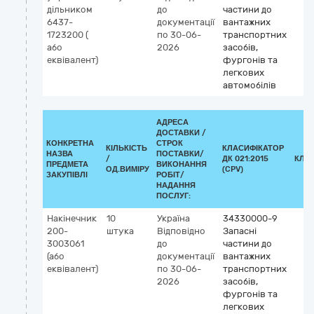
дільником
до
частини до
6437-
документації
вантажних
1723200 (
по 30-06-
транспортних
або
2026
засобів,
еквівалент)
фургонів та
легкових
автомобілів
АДРЕСА
ДОСТАВКИ /
КОНКРЕТНА
СТРОК
КІЛЬКІСТЬ
КЛАСИФІКАТОР
НАЗВА
ПОСТАВКИ/
/
ДК 021:2015
КЛА
ПРЕДМЕТА
ВИКОНАННЯ
ОД.ВИМІРУ
(CPV)
ЗАКУПІВЛІ
РОБІТ/
НАДАННЯ
ПОСЛУГ:
Накінечник
10
Україна
34330000-9
200-
штука
Відповідно
Запасні
3003061
до
частини до
(або
документації
вантажних
еквівалент)
по 30-06-
транспортних
2026
засобів,
фургонів та
легкових