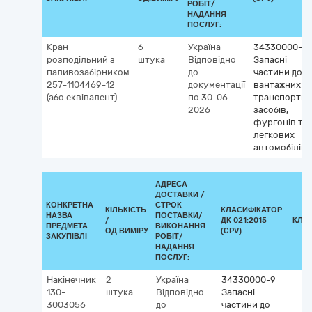
РОБІТ/
НАДАННЯ
ПОСЛУГ:
Кран
6
Україна
34330000-9
розподільний з
штука
Відповідно
Запасні
паливозабірником
до
частини до
257-1104469-12
документації
вантажних
(або еквівалент)
по 30-06-
транспортни
2026
засобів,
фургонів та
легкових
автомобілів
АДРЕСА
ДОСТАВКИ /
КОНКРЕТНА
СТРОК
КІЛЬКІСТЬ
КЛАСИФІКАТОР
НАЗВА
ПОСТАВКИ/
/
ДК 021:2015
КЛА
ПРЕДМЕТА
ВИКОНАННЯ
ОД.ВИМІРУ
(CPV)
ЗАКУПІВЛІ
РОБІТ/
НАДАННЯ
ПОСЛУГ:
Накінечник
2
Україна
34330000-9
130-
штука
Відповідно
Запасні
3003056
до
частини до