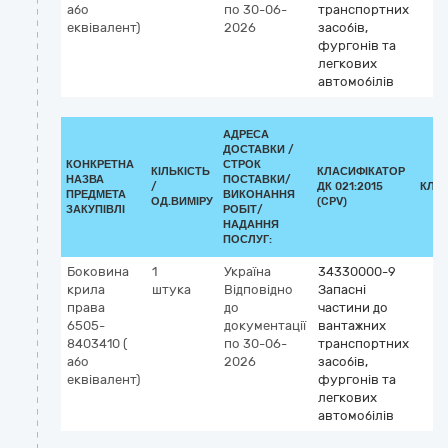
або
по 30-06-
транспортних
еквівалент)
2026
засобів,
фургонів та
легкових
автомобілів
АДРЕСА
ДОСТАВКИ /
КОНКРЕТНА
СТРОК
КІЛЬКІСТЬ
КЛАСИФІКАТОР
НАЗВА
ПОСТАВКИ/
/
ДК 021:2015
КЛА
ПРЕДМЕТА
ВИКОНАННЯ
ОД.ВИМІРУ
(CPV)
ЗАКУПІВЛІ
РОБІТ/
НАДАННЯ
ПОСЛУГ:
Боковина
1
Україна
34330000-9
крила
штука
Відповідно
Запасні
права
до
частини до
6505-
документації
вантажних
8403410 (
по 30-06-
транспортних
або
2026
засобів,
еквівалент)
фургонів та
легкових
автомобілів