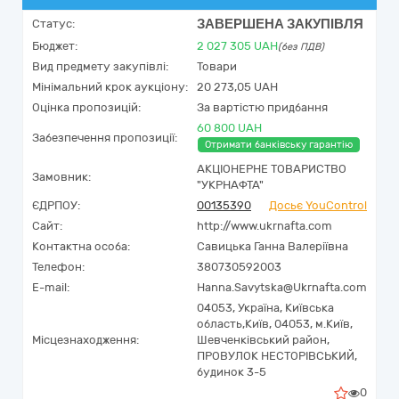
ЗАВЕРШЕНА ЗАКУПІВЛЯ
Статус:
Бюджет:
2 027 305
UAH
(без ПДВ)
Вид предмету закупівлі:
Товари
Мінімальний крок аукціону:
20 273,05 UAH
Оцінка пропозицій:
За вартістю придбання
60 800 UAH
Забезпечення пропозиції:
Отримати банківську гарантію
АКЦІОНЕРНЕ ТОВАРИСТВО
Замовник:
"УКPНAФТА"
ЄДРПОУ:
00135390
Досьє YouControl
Сайт:
http://www.ukrnafta.com
Контактна особа:
Савицька Ганна Валеріївна
Телефон:
380730592003
E-mail:
Hanna.Savytska@Ukrnafta.com
04053,
Україна
,
Київська
область,
Київ,
04053, м.Київ,
Місцезнаходження:
Шевченківський район,
ПРОВУЛОК НЕСТОРІВСЬКИЙ,
будинок 3-5
0