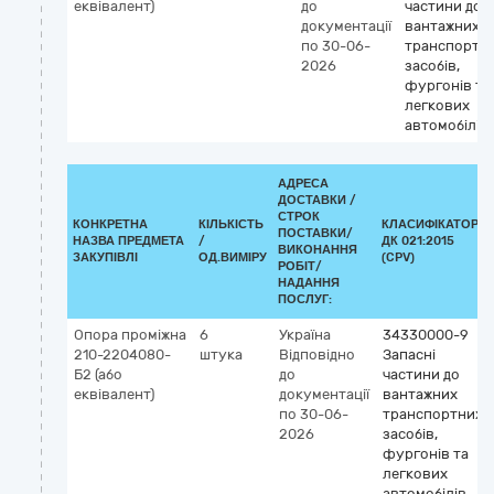
еквівалент)
до
частини до
документації
вантажних
по 30-06-
транспортн
2026
засобів,
фургонів та
легкових
автомобілів
АДРЕСА
ДОСТАВКИ /
СТРОК
КОНКРЕТНА
КІЛЬКІСТЬ
КЛАСИФІКАТОР
ПОСТАВКИ/
НАЗВА ПРЕДМЕТА
/
ДК 021:2015
ВИКОНАННЯ
ЗАКУПІВЛІ
ОД.ВИМІРУ
(CPV)
РОБІТ/
НАДАННЯ
ПОСЛУГ:
Опора проміжна
6
Україна
34330000-9
210-2204080-
штука
Відповідно
Запасні
Б2 (або
до
частини до
еквівалент)
документації
вантажних
по 30-06-
транспортних
2026
засобів,
фургонів та
легкових
автомобілів