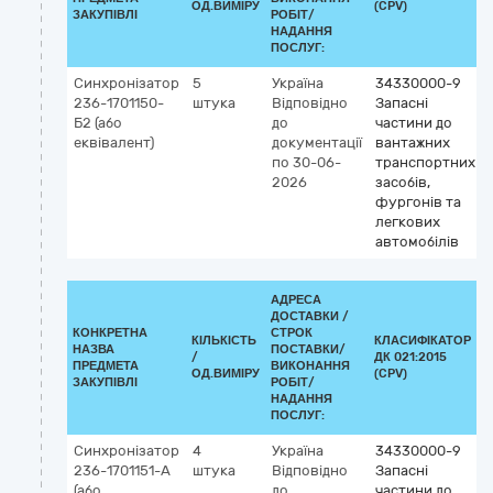
ОД.ВИМІРУ
(CPV)
ЗАКУПІВЛІ
РОБІТ/
НАДАННЯ
ПОСЛУГ:
Синхронізатор
5
Україна
34330000-9
236-1701150-
штука
Відповідно
Запасні
Б2 (або
до
частини до
еквівалент)
документації
вантажних
по 30-06-
транспортних
2026
засобів,
фургонів та
легкових
автомобілів
АДРЕСА
ДОСТАВКИ /
КОНКРЕТНА
СТРОК
КІЛЬКІСТЬ
КЛАСИФІКАТОР
НАЗВА
ПОСТАВКИ/
/
ДК 021:2015
ПРЕДМЕТА
ВИКОНАННЯ
ОД.ВИМІРУ
(CPV)
ЗАКУПІВЛІ
РОБІТ/
НАДАННЯ
ПОСЛУГ:
Синхронізатор
4
Україна
34330000-9
236-1701151-А
штука
Відповідно
Запасні
(або
до
частини до