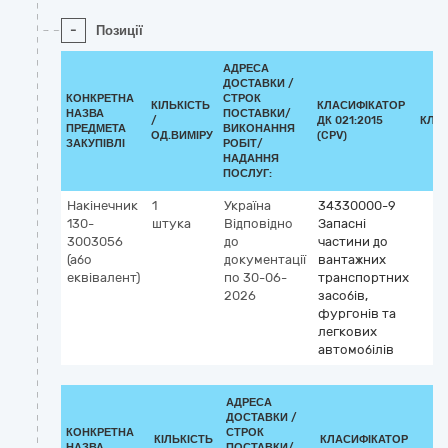
-
Позиції
АДРЕСА
ДОСТАВКИ /
КОНКРЕТНА
СТРОК
КІЛЬКІСТЬ
КЛАСИФІКАТОР
НАЗВА
ПОСТАВКИ/
/
ДК 021:2015
КЛА
ПРЕДМЕТА
ВИКОНАННЯ
ОД.ВИМІРУ
(CPV)
ЗАКУПІВЛІ
РОБІТ/
НАДАННЯ
ПОСЛУГ:
Накінечник
1
Україна
34330000-9
130-
штука
Відповідно
Запасні
3003056
до
частини до
(або
документації
вантажних
еквівалент)
по 30-06-
транспортних
2026
засобів,
фургонів та
легкових
автомобілів
АДРЕСА
ДОСТАВКИ /
КОНКРЕТНА
СТРОК
КІЛЬКІСТЬ
КЛАСИФІКАТОР
НАЗВА
ПОСТАВКИ/