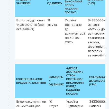
ВИКОНАННЯ
ЗАКУПІВЛІ
ОД.ВИМІРУ
(CPV)
РОБІТ/
НАДАННЯ
ПОСЛУГ:
Вологовідділювач
11
Україна
34330000-9
14.3512010-10 (або
штука
Відповідно
Запасні
еквівалент)
до
частини до
документації
вантажних
по 30-06-
транспортни
2026
засобів,
фургонів та
легкових
автомобілів
АДРЕСА
ДОСТАВКИ /
СТРОК
КІЛЬКІСТЬ
КЛАСИФІКАТО
КОНКРЕТНА НАЗВА
ПОСТАВКИ/
/
ДК 021:2015
ПРЕДМЕТА ЗАКУПІВЛІ
ВИКОНАННЯ
ОД.ВИМІРУ
(CPV)
РОБІТ/
НАДАННЯ
ПОСЛУГ:
Енергоакумулятор
10
Україна
34330000-9
30.3519300 (або
штука
Відповідно
Запасні