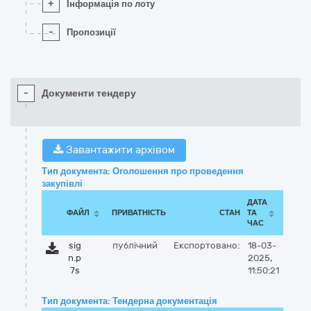
+
Інформація по лоту
-
Пропозиції
-
Документи тендеру
Завантажити архівом
Тип документа: Оголошення про проведення
закупівлі
ДАТА
ФАЙЛ
ПРИВАТНІСТЬ
СТАН
ТА
ЧАС
sig
публічний
Експортовано:
18-03-
n.p
2025,
7s
11:50:21
Тип документа: Тендерна документація