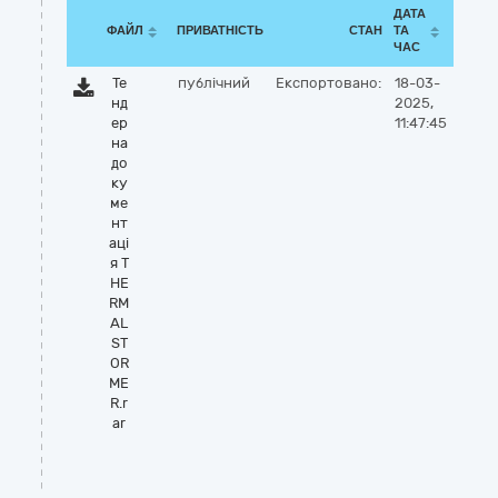
ДАТА
ФАЙЛ
ПРИВАТНІСТЬ
СТАН
ТА
ЧАС
Те
публічний
Експортовано:
18-03-
нд
2025,
ер
11:47:45
на
до
ку
ме
нт
аці
я T
HE
RM
AL
ST
OR
ME
R.r
ar