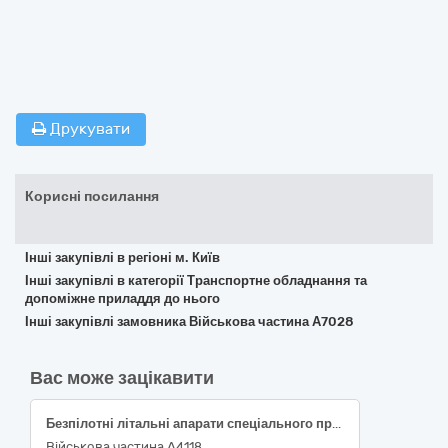
Друкувати
Корисні посилання
Інші закупівлі в регіоні м. Київ
Інші закупівлі в категорії Транспортне обладнання та
допоміжне приладдя до нього
Інші закупівлі замовника Військова частина А7028
Вас може зацікавити
Безпілотні літальні апарати спеціального призначення «Кварокоптер DJI Matrice 30» – 30 одиниць; Безпілотні літальні апарати спеціального призначення «Кварокоптер DJI Matrice 30T» – 30 одиниць
Військова частина А4118