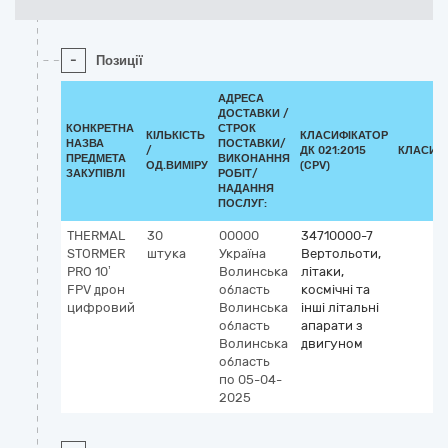
-
Позиції
АДРЕСА
ДОСТАВКИ /
КОНКРЕТНА
СТРОК
КІЛЬКІСТЬ
КЛАСИФІКАТОР
НАЗВА
ПОСТАВКИ/
/
ДК 021:2015
КЛАСИФ
ПРЕДМЕТА
ВИКОНАННЯ
ОД.ВИМІРУ
(CPV)
ЗАКУПІВЛІ
РОБІТ/
НАДАННЯ
ПОСЛУГ:
THERMAL
30
00000
34710000-7
STORMER
штука
Україна
Вертольоти,
PRO 10ʼ
Волинська
літаки,
FPV дрон
область
космічні та
цифровий
Волинська
інші літальні
область
апарати з
Волинська
двигуном
область
по 05-04-
2025