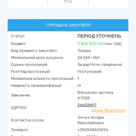
11:52
СПРОЩЕНА ЗАКУПІВЛЯ
ПЕРІОД УТОЧНЕНЬ
Статус:
Бюджет:
3 406 500
UAH
(без ПДВ)
Вид предмету закупівлі:
Товари
Мінімальний крок аукціону:
34 065 UAH
Оцінка пропозицій:
За вартістю придбання
Розгляд пропозицій:
Поступовий
Мінімальна кількість пропозицій:
1
Наявність прекваліфікації:
Ні
Військова частина
Замовник:
А7028
26622807
ЄДРПОУ:
Досьє YouControl
Зінчук Богдан
Контактна особа:
Миколайович
Телефон:
+380508501296