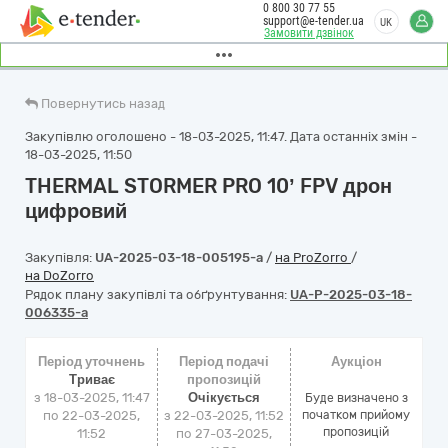
0 800 30 77 55
support@e-tender.ua
UK
Замовити дзвінок
Повернутись назад
Закупівлю оголошено - 18-03-2025, 11:47. Дата останніх змін -
18-03-2025, 11:50
THERMAL STORMER PRO 10ʼ FPV дрон
цифровий
Закупівля:
UA-2025-03-18-005195-a
/
на ProZorro
/
на DoZorro
Рядок плану закупівлі та обґрунтування:
UA-P-2025-03-18-
006335-a
Період уточнень
Період подачі
Аукціон
Триває
пропозицій
з 18-03-2025, 11:47
Очікується
Буде визначено з
по 22-03-2025,
з 22-03-2025, 11:52
початком прийому
пропозицій
11:52
по 27-03-2025,