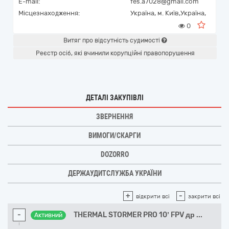
E-mail:
fes.a7028@gmail.com
Місцезнаходження:
Україна
,
м. Київ,
Україна,
0
Витяг про відсутність судимості
Реєстр осіб, які вчинили корупційні правопорушення
ДЕТАЛІ ЗАКУПІВЛІ
ЗВЕРНЕННЯ
ВИМОГИ/СКАРГИ
DOZORRO
ДЕРЖАУДИТСЛУЖБА УКРАЇНИ
+
-
відкрити всі
закрити всі
-
THERMAL STORMER PRO 10ʼ FPV др
...
Активний