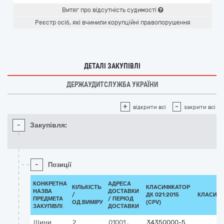
Витяг про відсутність судимості
Реєстр осіб, які вчинили корупційні правопорушення
ДЕТАЛІ ЗАКУПІВЛІ
ДЕРЖАУДИТСЛУЖБА УКРАЇНИ
+
-
відкрити всі
закрити всі
-
Закупівля:
-
Позиції
КОНКРЕТНА
АДРЕСА
КІЛЬКІСТЬ
КЛАСИФІКАТОР
НАЗВА
ДОСТАВКИ
/
ДК 021:2015
КЛАСИФІ
ПРЕДМЕТА
/ ПЕРІОД
ОД.ВИМІРУ
(CPV)
ЗАКУПІВЛІ
ДОСТАВКИ
Шини
2
01001
,
34350000-5