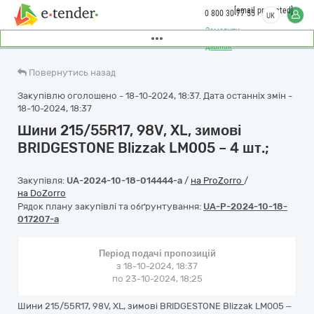
[email protected]
0 800 30 77 55
UK
Замовити
дзвінок
Повернутись назад
Закупівлю оголошено - 18-10-2024, 18:37. Дата останніх змін -
18-10-2024, 18:37
Шини 215/55R17, 98V, XL, зимові
BRIDGESTONE Blizzak LM005 – 4 шт.;
Закупівля:
UA-2024-10-18-014444-a
/
на ProZorro
/
на DoZorro
Рядок плану закупівлі та обґрунтування:
UA-P-2024-10-18-
017207-a
Період подачі пропозицій
з 18-10-2024, 18:37
по 23-10-2024, 18:25
Шини 215/55R17, 98V, XL, зимові BRIDGESTONE Blizzak LM005 –