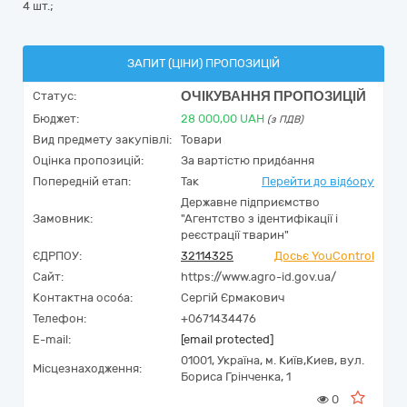
4 шт.;
ЗАПИТ (ЦІНИ) ПРОПОЗИЦІЙ
ОЧІКУВАННЯ ПРОПОЗИЦІЙ
Статус:
Бюджет:
28 000,00
UAH
(з ПДВ)
Вид предмету закупівлі:
Товари
Оцінка пропозицій:
За вартістю придбання
Попередній етап:
Так
Перейти до відбору
Державне підприємство
Замовник:
"Агентство з ідентифікації і
реєстрації тварин"
ЄДРПОУ:
32114325
Досьє YouControl
Сайт:
https://www.agro-id.gov.ua/
Контактна особа:
Сергій Єрмакович
Телефон:
+0671434476
E-mail:
[email protected]
01001,
Україна
,
м. Київ,
Киев,
вул.
Місцезнаходження:
Бориса Грінченка, 1
0