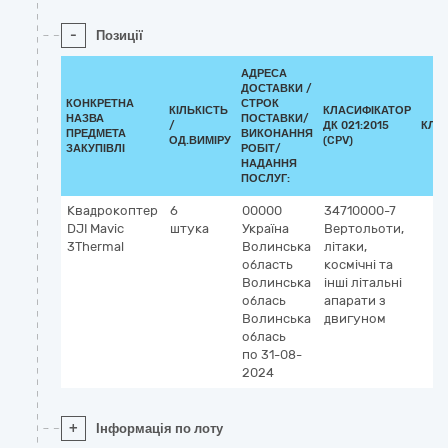
-
Позиції
АДРЕСА
ДОСТАВКИ /
КОНКРЕТНА
СТРОК
КІЛЬКІСТЬ
КЛАСИФІКАТОР
НАЗВА
ПОСТАВКИ/
/
ДК 021:2015
КЛА
ПРЕДМЕТА
ВИКОНАННЯ
ОД.ВИМІРУ
(CPV)
ЗАКУПІВЛІ
РОБІТ/
НАДАННЯ
ПОСЛУГ:
Квадрокоптер
6
00000
34710000-7
DJI Mavic
штука
Україна
Вертольоти,
3Тhermal
Волинська
літаки,
область
космічні та
Волинська
інші літальні
облась
апарати з
Волинська
двигуном
облась
по 31-08-
2024
+
Інформація по лоту