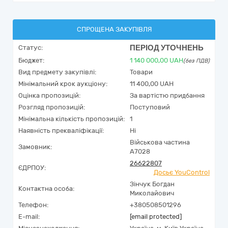
СПРОЩЕНА ЗАКУПІВЛЯ
ПЕРІОД УТОЧНЕНЬ
Статус:
Бюджет:
1 140 000,00
UAH
(без ПДВ)
Вид предмету закупівлі:
Товари
Мінімальний крок аукціону:
11 400,00 UAH
Оцінка пропозицій:
За вартістю придбання
Розгляд пропозицій:
Поступовий
Мінімальна кількість пропозицій:
1
Наявність прекваліфікації:
Ні
Військова частина
Замовник:
А7028
26622807
ЄДРПОУ:
Досьє YouControl
Зінчук Богдан
Контактна особа:
Миколайович
Телефон:
+380508501296
E-mail:
[email protected]