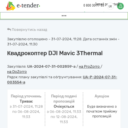
[email protected]
0 800 30 77 55
UK
Замовити дзвінок
Повернутись назад
Закупівлю оголошено - 31-07-2024, 11:28. Дата останніх змін -
31-07-2024, 11:30
Квадрокоптер DJI Mavic 3Тhermal
Закупівля:
UA-2024-07-31-002859-a
/
на ProZorro
/
на DoZorro
Рядок плану закупівлі та обґрунтування:
UA-P-2024-07-31-
003554-a
Період уточнень
Період подачі
Аукціон
Триває
пропозицій
з 31-07-2024, 11:28
Очікується
Буде визначено з
по 06-08-2024,
з 06-08-2024, 11:33
початком прийому
пропозицій
11:33
по 12-08-2024,
11:33