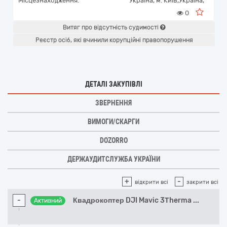
Місцезнаходження:
Україна
,
м. Київ,
Україна,
0
Витяг про відсутність судимості
Реєстр осіб, які вчинили корупційні правопорушення
ДЕТАЛІ ЗАКУПІВЛІ
ЗВЕРНЕННЯ
ВИМОГИ/СКАРГИ
DOZORRO
ДЕРЖАУДИТСЛУЖБА УКРАЇНИ
+
-
відкрити всі
закрити всі
-
Квадрокоптер DJI Mavic 3Тherma
...
Активний