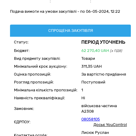
Подача вимоги на умови закупівлі - по 06-05-2024, 12:22
СПРОЩЕНА ЗАКУПІВЛЯ
ПЕРІОД УТОЧНЕНЬ
Статус:
Бюджет:
62 270,40
UAH
(з ПДВ)
Вид предмету закупівлі:
Товари
Мінімальний крок аукціону:
311,35 UAH
Оцінка пропозицій:
За вартістю придбання
Розгляд пропозицій:
Поступовий
Мінімальна кількість пропозицій:
1
Наявність прекваліфікації:
Ні
військова частина
Замовник:
А2308
08058105
ЄДРПОУ:
Досьє YouControl
Лисюк Руслан
Контактна особа: