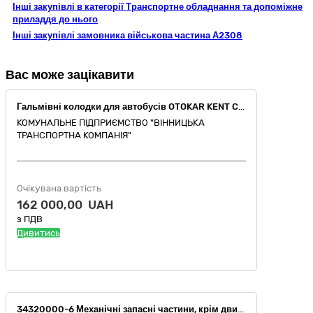
Інші закупівлі в категорії Транспортне обладнання та допоміжне
приладдя до нього
Інші закупівлі замовника військова частина А2308
Вас може зацікавити
Гальмівні колодки для автобусів OTOKAR KENT C CNG
КОМУНАЛЬНЕ ПІДПРИЄМСТВО "ВІННИЦЬКА
ТРАНСПОРТНА КОМПАНІЯ"
Очікувана вартість
162 000,00 UAH
з ПДВ
Дивитись
34320000-6 Механічні запасні частини, крім двигунів і частин двигунів (Стенд механічних випробувань пристроїв для ведення робіт на висоті)