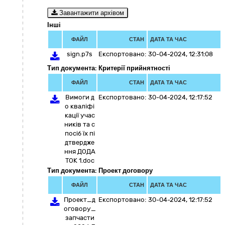
Завантажити архівом
Інші
ФАЙЛ
СТАН
ДАТА ТА ЧАС
sign.p7s
Експортовано:
30-04-2024, 12:31:08
Тип документа: Критерії прийнятності
ФАЙЛ
СТАН
ДАТА ТА ЧАС
Вимоги д
Експортовано:
30-04-2024, 12:17:52
о кваліфі
кації учас
ників та с
посіб їх пі
дтвердже
ння ДОДА
ТОК 1.doc
Тип документа: Проект договору
ФАЙЛ
СТАН
ДАТА ТА ЧАС
Проект_д
Експортовано:
30-04-2024, 12:17:52
оговору_
запчасти