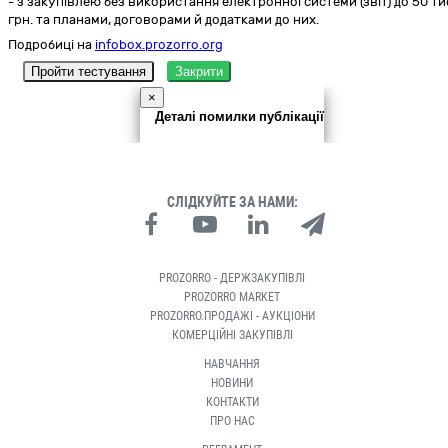
- з закупівлею без використання електронної системи (звіт) до 50 ти
грн. та планами, договорами й додатками до них.
Подробиці на
infobox.prozorro.org
Пройти тестування
Закрити
×
Деталі помилки публікації
СЛІДКУЙТЕ ЗА НАМИ:
PROZORRO - ДЕРЖЗАКУПІВЛІ
PROZORRO MARKET
PROZORRO.ПРОДАЖІ - АУКЦІОНИ
КОМЕРЦІЙНІ ЗАКУПІВЛІ
НАВЧАННЯ
НОВИНИ
КОНТАКТИ
ПРО НАС