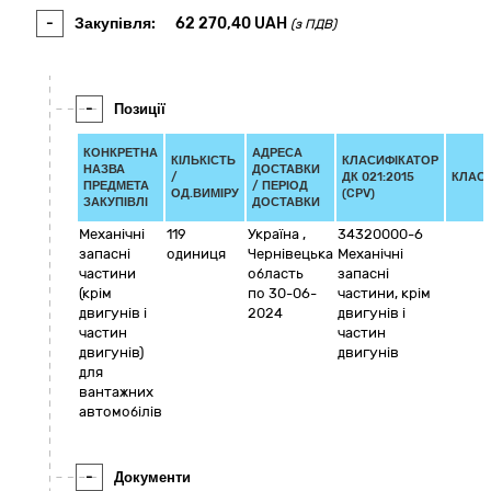
-
Закупівля:
62 270,40
UAH
(з ПДВ)
-
Позиції
КОНКРЕТНА
АДРЕСА
КІЛЬКІСТЬ
КЛАСИФІКАТОР
НАЗВА
ДОСТАВКИ
/
ДК 021:2015
КЛАС
ПРЕДМЕТА
/ ПЕРІОД
ОД.ВИМІРУ
(CPV)
ЗАКУПІВЛІ
ДОСТАВКИ
Механічні
119
Україна
,
34320000-6
запасні
одиниця
Чернівецька
Механічні
частини
область
запасні
(крім
по 30-06-
частини, крім
двигунів і
2024
двигунів і
частин
частин
двигунів)
двигунів
для
вантажних
автомобілів
-
Документи