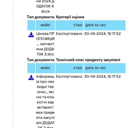
ни 2024 Д
ОДАТОК 4.
docx
Тип документа: Критерії оцінки
ФАЙЛ
СТАН
ДАТА ТА ЧАС
Цінова ПР
Експортовано:
30-04-2024, 12:17:52
ОПОЗИЦІЯ
_ запчаст
ини ДОДА
ТОК 3.doc
Тип документа: Технічний опис предмету закупівлі
ФАЙЛ
СТАН
ДАТА ТА ЧАС
Інформац
Експортовано:
30-04-2024, 12:17:52
ія про нео
бхідні тех
нічні_ які
сні та кіль
кістні хар
актерист
ики предм
ета закупі
влі ДОДАТ
ОК 2.doc