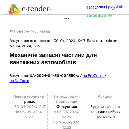
[email protected]
0 800 30 77 55
UK
Замовити дзвінок
Повернутись назад
Закупівлю оголошено - 30-04-2024, 12:17. Дата останніх змін -
30-04-2024, 12:31
Механічні запасні частини для
вантажних автомобілів
Закупівля:
UA-2024-04-30-004359-a
/
на ProZorro
/
на DoZorro
Період уточнень
Період подачі
Аукціон
Триває
пропозицій
з 30-04-2024, 12:17
Очікується
Буде визначено з
по 06-05-2024,
з 06-05-2024,
початком прийому
пропозицій
12:22
12:22
по 10-05-2024,
12:22