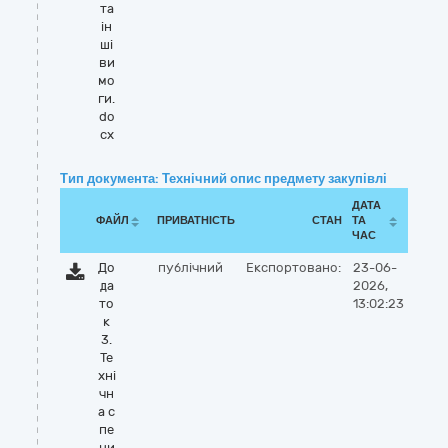
та
ін
ші
ви
мо
ги.
do
cx
Тип документа: Технічний опис предмету закупівлі
ДАТА
ФАЙЛ
ПРИВАТНІСТЬ
СТАН
ТА
ЧАС
До
публічний
Експортовано:
23-06-
да
2026,
то
13:02:23
к
3.
Те
хні
чн
а с
пе
ци