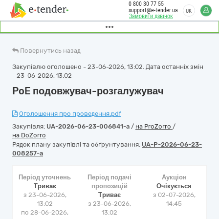
0 800 30 77 55
support@e-tender.ua
UK
Замовити дзвінок
Повернутись назад
Закупівлю оголошено - 23-06-2026, 13:02. Дата останніх змін
- 23-06-2026, 13:02
PoE подовжувач-розгалужувач
Оголошення про проведення.pdf
Закупівля:
UA-2026-06-23-006841-a
/
на ProZorro
/
на DoZorro
Рядок плану закупівлі та обґрунтування:
UA-P-2026-06-23-
008257-a
Період уточнень
Період подачі
Аукціон
Триває
пропозицій
Очікується
з 23-06-2026,
Триває
з
02-07-2026,
13:02
з 23-06-2026,
14:45
по 28-06-2026,
13:02