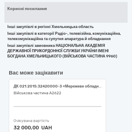
Корисні посилання
Інші закупівлі в регіоні Хмельницька область
Інші закупівлі в категорії Радіо-, телевізійна, комунікаційна,
телекомунікаційна та супутня апаратура й обладнання
Інші закупівлі замовника НАЦІОНАЛЬНА АКАДЕМІЯ
ДЕРЖАВНОЇ ПРИКОРДОННОЇ СЛУЖБИ УКРАЇНИ ІМЕНІ
БОГДАНА ХМЕЛЬНИЦЬКОГО (ВІЙСЬКОВА ЧАСТИНА 9960)
Вас може зацікавити
ДК 021:2015:32420000-3 «Мережеве обладнання» 5G / 4G WiFi роутер GL-iNET Mudi 7 GL-E5800 (5G NR, Tri-band Wi-Fi 7, LTE Cat.20)
Військова частина А2622
Очікувана вартість
32 000,00 UAH