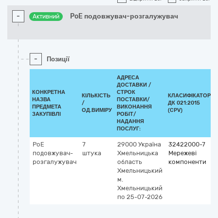
-
PoE подовжувач-розгалужувач
Активний
-
Позиції
АДРЕСА
ДОСТАВКИ /
КОНКРЕТНА
СТРОК
КІЛЬКІСТЬ
КЛАСИФІКАТОР
НАЗВА
ПОСТАВКИ/
/
ДК 021:2015
ПРЕДМЕТА
ВИКОНАННЯ
ОД.ВИМІРУ
(CPV)
ЗАКУПІВЛІ
РОБІТ/
НАДАННЯ
ПОСЛУГ:
PoE
7
29000
Україна
32422000-7
подовжувач-
штука
Хмельницька
Мережеві
розгалужувач
область
компоненти
Хмельницький
м.
Хмельницький
по 25-07-2026