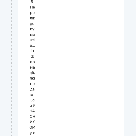
5.
Пе
ре
лік
до
ку
ме
нті
в_
ін
ф
ор
ма
ції,
які
по
да
ют
ьс
я У
ЧА
СН
ИК
ОМ
у с