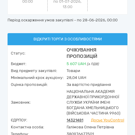
00:00
по 01-07-2026,
13:00
Період оскарження умов закупівлі - по
28-06-2026, 00:00
ВІДКРИТІ ТОРГИ З ОСОБЛИВОСТЯМИ
ОЧІКУВАННЯ
Статус:
ПРОПОЗИЦІЙ
Бюджет:
5 607
UAH
(з ПДВ)
Вид предмету закупівлі:
Товари
Мінімальний крок аукціону:
28,04 UAH
Оцінка пропозицій:
За вартістю придбання
НАЦІОНАЛЬНА АКАДЕМІЯ
ДЕРЖАВНОЇ ПРИКОРДОННОЇ
Замовник:
СЛУЖБИ УКРАЇНИ ІМЕНІ
БОГДАНА ХМЕЛЬНИЦЬКОГО
(ВІЙСЬКОВА ЧАСТИНА 9960)
ЄДРПОУ:
14321481
Досьє YouControl
Контактна особа:
Галімова Олена Петрівна
Телефон:
380976677501