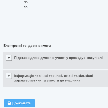
do
cx
Електронні тендерні вимоги
+
Підстави для відмови в участі у процедурі закупівлі
+
Інформація про інші технічні, якісні та кількісні
характеристики та вимоги до учасника
Друкувати