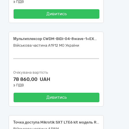
з ПДВ
Дивитись
Мультиплексор CWDM-BiDi-04-8wave-1+EXP - 1шт; CWDM SFP 1 Gbps модуль SFP-2SM-1470nm-40LC - 1 шт; CWDM SFP 1 Gbps модуль SFP-2SM-1550nm-40LC - 1 шт; CWDM SFP 1 Gbps модуль SFP-2SM-1490nm-40LC - 1 шт; CWDM SFP 1 Gbps модуль SFP-2SM-1570nm-40LC - 1 шт; CWDM SFP 1 Gbps модуль SFP-2SM-1510nm-40LC - 1 шт; CWDM SFP 1 Gbps модуль SFP-2SM-1590nm-40LC - 1 шт; CWDM SFP 1 Gbps модуль SFP-2SM-1530nm-40LC - 1 шт; CWDM SFP 1 Gbps модуль SFP-2SM-1610nm-40LC - 1 шт; Комутатор MicroTik CRS106-1C-5S - 2шт; SFP модуль MicroTik S-RJ01 - 3шт; Маршрутизатор TP-Link Deco X50-PoE (3-pack) - 3шт
Військова частина А1912 МО України
Очікувана вартість
78 860,00 UAH
з ПДВ
Дивитись
Точка доступа Mikrotik SXT LTE6 kit модель RBSXTR&R11e-LTE6
Військова частина А3814