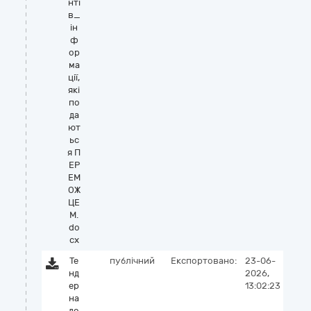
нті
в_
ін
ф
ор
ма
ції,
які
по
да
ют
ьс
я П
ЕР
ЕМ
ОЖ
ЦЕ
М.
do
cx
Те
публічний
Експортовано:
23-06-
нд
2026,
ер
13:02:23
на
до