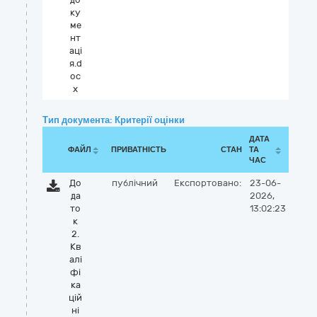
ку
ме
нт
аці
я.d
oc
x
Тип документа: Критерії оцінки
ДАТА
ФАЙЛ
ПРИВАТНІСТЬ
СТАН
ТА
ЧАС
До
публічний
Експортовано:
23-06-
да
2026,
то
13:02:23
к
2.
Кв
алі
фі
ка
цій
ні