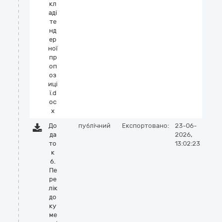
кл
аді
те
нд
ер
ної
пр
оп
оз
иці
ї.d
oc
x
До
публічний
Експортовано:
23-06-
да
2026,
то
13:02:23
к
6.
Пе
ре
лік
до
ку
ме