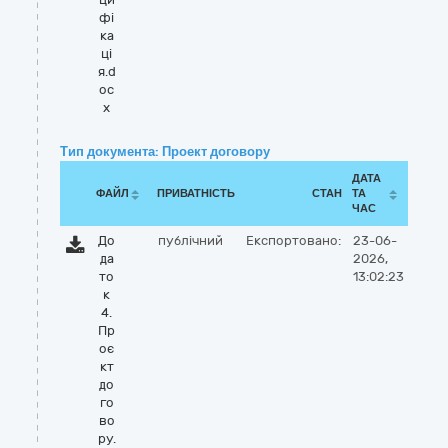
фі
ка
ці
я.d
oc
x
Тип документа: Проект договору
ДАТА
ФАЙЛ
ПРИВАТНІСТЬ
СТАН
ТА
ЧАС
До
публічний
Експортовано:
23-06-
да
2026,
то
13:02:23
к
4.
Пр
оє
кт
до
го
во
ру.