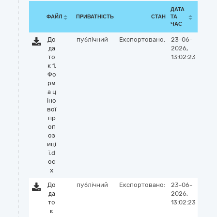
ДАТА
ФАЙЛ
ПРИВАТНІСТЬ
СТАН
ТА
ЧАС
До
публічний
Експортовано:
23-06-
да
2026,
то
13:02:23
к 1.
Фо
рм
а ц
іно
вої
пр
оп
оз
иці
ї.d
oc
x
До
публічний
Експортовано:
23-06-
да
2026,
то
13:02:23
к