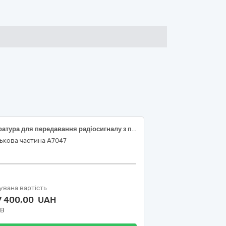
Апаратура для передавання радіосигналу з приймальним пристроєм
ькова частина А7047
увана вартість
7 400,00 UAH
ДВ