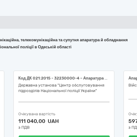
омунікаційна, телекомунікаційна та супутня апаратура й обладнання
ональної поліції в Одеській області
Код ДК 021:2015 - 32230000-4 – Апаратура для передавання радіосигналу з приймальним пристроєм (Відеореєстратор, відеокамера)
Державна установа "Центр обслуговування
Війс
підрозділів Національної поліції України"
Очікувана вартість
Очік
111 040,00 UAH
59
з ПДВ
з П