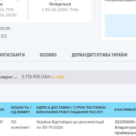
ає
Очікується
6, 11:14
з
30-06-2026, 11:46
6, 00:00
00:00
(С).
МОГИ/СКАРГИ
DOZORRO
ДЕРЖАУДИТСЛУЖБА УКРАЇНИ
Апарат
...
5 772 905
UAH
(з ПДВ)
КІЛЬКІСТЬ /
АДРЕСА ДОСТАВКИ /
СТРОК ПОСТАВКИ/
ВЛІ
КЛАСИФІКАТО
ОД.ВИМІРУ
ВИКОНАННЯ РОБІТ/НАДАННЯ ПОСЛУГ:
HF
50
Україна
Відповідно до документації
32230000
комплект
по 30-11-2026
Апаратура 
приймальн