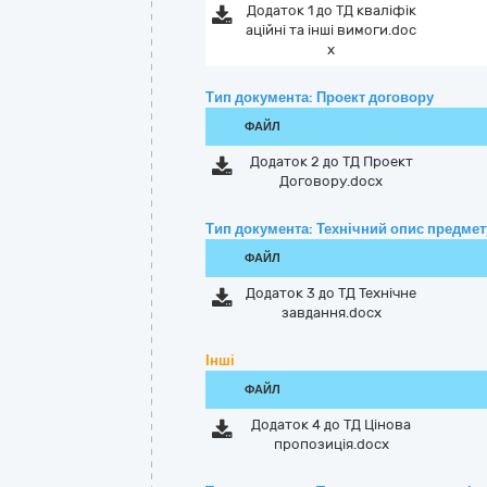
Додаток 1 до ТД кваліфік
аційні та інші вимоги.doc
x
Тип документа: Проект договору
ФАЙЛ
Додаток 2 до ТД Проект
Договору.docx
Тип документа: Технічний опис предмету
ФАЙЛ
Додаток 3 до ТД Технічне
завдання.docx
Інші
ФАЙЛ
Додаток 4 до ТД Цiнова
пропозицiя.docx