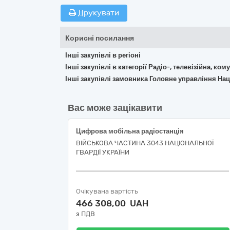
Друкувати
Корисні посилання
Інші закупівлі в регіоні
Інші закупівлі в категорії Радіо-, телевізійна, к
Інші закупівлі замовника Головне управління Наці
Вас може зацікавити
Цифрова мобільна радіостанція
ВІЙСЬКОВА ЧАСТИНА 3043 НАЦІОНАЛЬНОЇ
ГВАРДІЇ УКРАЇНИ
Очікувана вартість
466 308,00 UAH
з ПДВ