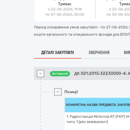
Триває
Трив
з 22-06-2026, 11:14
з 22-06-202
по 27-06-2026, 00:00
по 30-06-202
Період оскарження умов закупівлі - по
27-06-2026, 
кошти загального та спеціального фондів для БПОП 
ДЕТАЛІ ЗАКУПІВЛІ
ЗВЕРНЕННЯ
ВИ
-
ДК 021:2015:32230000-4: 
Активний
-
Позиції
КОНКРЕТНА НАЗВА ПРЕДМЕТА ЗАКУПІ
1. Радіостанція Motorola R7 (FKP) V
типу 1 (або еквівалент)