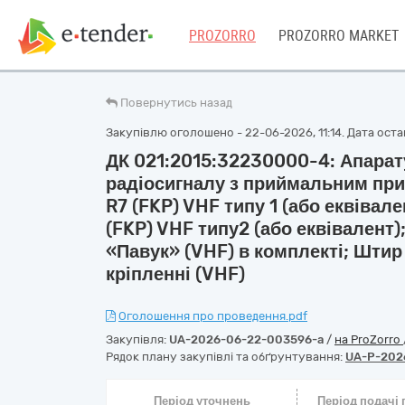
PROZORRO
PROZORRO MARKET
Повернутись назад
Закупівлю оголошено - 22-06-2026, 11:14. Дата остан
ДК 021:2015:32230000-4: Апарат
радіосигналу з приймальним при
R7 (FKP) VHF типу 1 (або еквівале
(FKP) VHF типу2 (або еквівалент)
«Павук» (VHF) в комплекті; Штир
кріпленні (VHF)
Оголошення про проведення.pdf
Закупівля:
UA-2026-06-22-003596-a
/
на ProZorro
Рядок плану закупівлі та обґрунтування:
UA-P-202
Період уточнень
Період подачі