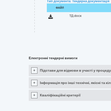
Тип документа: Тендерна документація
ФАЙЛ
ТД.docx
Електронні тендерні вимоги
+
Підстави для відмови в участі у процеду
+
Інформація про інші технічні, якісні та 
+
Кваліфікаційні критерії