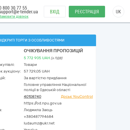
0 800 30 77 55
support@e-tender.ua
ВХІД
РЕЄСТРАЦІЯ
UK
Замовити дзвінок
ВІДКРИТІ ТОРГИ З ОСОБЛИВОСТЯМИ
ОЧІКУВАННЯ ПРОПОЗИЦІЙ
5 772 905
UAH
(з ПДВ)
купівлі:
Товари
к аукціону:
57 729,05 UAH
ій:
За вартістю придбання
Головне управління Національної
поліції в Одеській області
40108740
Досьє YouControl
https://od.npu.gov.ua
а:
Людмила Заєць
+380487794684
ludaumz@ukr.net
ня:
Україна