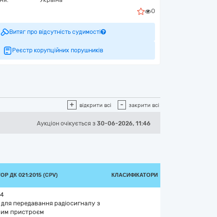
0
Витяг про відсутність судимості
Реєстр корупційних порушників
+
-
відкрити всі
закрити всі
Аукціон
очікується
з
30-06-2026, 11:46
Р ДК 021:2015 (CPV)
КЛАСИФІКАТОРИ
-4
для передавання радіосигналу з
им пристроєм