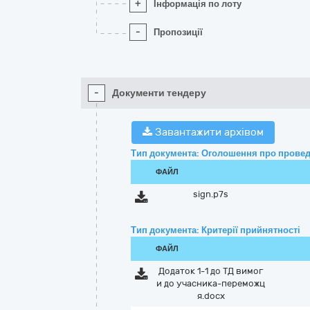
+
Інформація по лоту
-
Пропозиції
-
Документи тендеру
Завантажити архівом
Тип документа: Оголошення про провед
ФАЙЛ
sign.p7s
Тип документа: Критерії прийнятності
ФАЙЛ
Додаток 1-1 до ТД вимог
и до учасника-переможц
я.docx