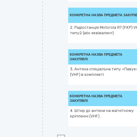
КОНКРЕТНА НАЗВА ПРЕДМЕТА ЗАКУПІ
2. Радіостанція Motorola R7 (FKP) 
типу2 (або еквівалент)
КОНКРЕТНА НАЗВА ПРЕДМЕТА
ЗАКУПІВЛІ
3. Антена спеціальна типу «Павук
(VHF) в комплекті
КОНКРЕТНА НАЗВА ПРЕДМЕТА
ЗАКУПІВЛІ
4. Штир до антени на магнітному
кріпленні (VHF) .