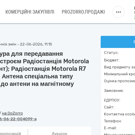
КОМЕРЦІЙНІ ЗАКУПІВЛІ
PROZORRO.ПРОДАЖІ
ніх змін - 22-06-2026, 11:15
ура для передавання
Статус:
строєм Радіостанція Motorola
Бюджет:
Вид предмету за
нт); Радіостанція Motorola R7
Мінімальний кро
; Антена спеціальна типу
Оцінка пропозиц
 до антени на магнітному
Замовник:
ЄДРПОУ:
Сайт:
/
на DoZorro
Контактна особ
6-06-22-004099-a
Телефон:
E-mail:
 пропозицій
Аукціон
Місцезнаходжен