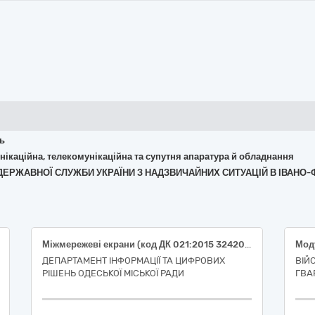
ть
омунікаційна, телекомунікаційна та супутня апаратура й обладнання
Я ДЕРЖАВНОЇ СЛУЖБИ УКРАЇНИ З НАДЗВИЧАЙНИХ СИТУАЦІЙ В ІВАНО-
Міжмережеві екрани (код ДК 021:2015 32420000-3 - Мережеве обладнання)
ДЕПАРТАМЕНТ ІНФОРМАЦІЇ ТА ЦИФРОВИХ
ВІЙ
РІШЕНЬ ОДЕСЬКОЇ МІСЬКОЇ РАДИ
ГВАР