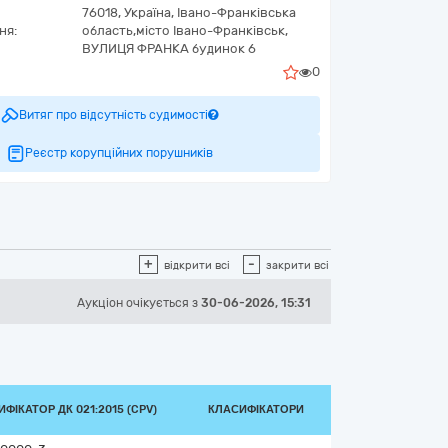
76018,
Україна
,
Івано-Франківська
ня:
область,
місто Івано-Франківськ,
ВУЛИЦЯ ФРАНКА будинок 6
0
Витяг про відсутність судимості
Реєстр корупційних порушників
+
-
відкрити всі
закрити всі
Аукціон
очікується
з
30-06-2026, 15:31
ФІКАТОР ДК 021:2015 (CPV)
КЛАСИФІКАТОРИ