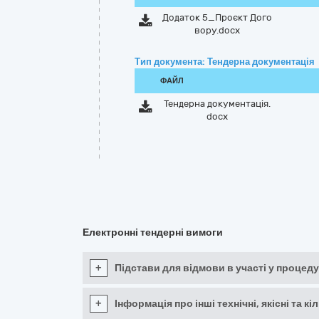
Додаток 5_Проєкт Дого
вору.docx
Тип документа: Тендерна документація
ФАЙЛ
Тендерна документація.
docx
Електронні тендерні вимоги
+
Підстави для відмови в участі у процеду
+
Інформація про інші технічні, якісні та 