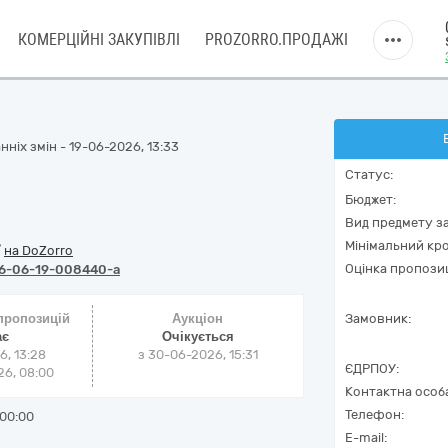
КОМЕРЦІЙНІ ЗАКУПІВЛІ
PROZORRO.ПРОДАЖІ
ніх змін - 19-06-2026, 13:33
Статус:
Бюджет:
Вид предмету за
Мінімальний кро
/
на DoZorro
Оцінка пропозиц
6-06-19-008440-a
 пропозицій
Аукціон
Замовник:
ає
Очікується
6, 13:28
з
30-06-2026, 15:31
ЄДРПОУ:
6, 08:00
Контактна особ
Телефон:
00:00
E-mail: