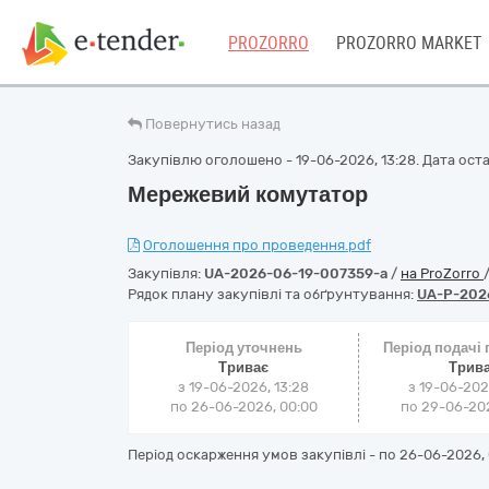
PROZORRO
PROZORRO MARKET
Повернутись назад
Закупівлю оголошено - 19-06-2026, 13:28. Дата остан
Мережевий комутатор
Оголошення про проведення.pdf
Закупівля:
UA-2026-06-19-007359-a
/
на ProZorro
Рядок плану закупівлі та обґрунтування:
UA-P-202
Період уточнень
Період подачі
Триває
Трив
з 19-06-2026, 13:28
з 19-06-202
по 26-06-2026, 00:00
по 29-06-202
Період оскарження умов закупівлі - по
26-06-2026, 