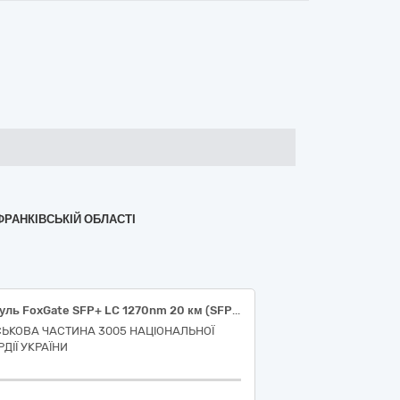
ФРАНКІВСЬКІЙ ОБЛАСТІ
Модуль FoxGate SFP+ LC 1270nm 20 км (SFP+d-1SM-1270nm-20LC), медіаконвертер FoxGate ECi-SFP1000-FE/GE-POE, конектор RJ45 (пакунок – 100шт.)
СЬКОВА ЧАСТИНА 3005 НАЦІОНАЛЬНОЇ
ДІЇ УКРАЇНИ