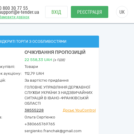
0 800 30 77 55
support@e-tender.ua
ВХІД
РЕЄСТРАЦІЯ
UK
Замовити дзвінок
ВІДКРИТІ ТОРГИ З ОСОБЛИВОСТЯМИ
ОЧІКУВАННЯ ПРОПОЗИЦІЙ
22 558,33
UAH
(з ПДВ)
купівлі:
Товари
к аукціону:
112,79 UAH
ій:
За вартістю придбання
ГОЛОВНЕ УПРАВЛІННЯ ДЕРЖАВНОЇ
СЛУЖБИ УКРАЇНИ З НАДЗВИЧАЙНИХ
СИТУАЦІЙ В ІВАНО-ФРАНКІВСЬКІЙ
ОБЛАСТІ
38555228
Досьє YouControl
а:
Ольга Сергієнко
+380665769765
sergienko.franchak@gmail.com