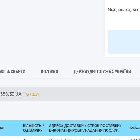
Місцезнаходжен
МОГИ/СКАРГИ
DOZORRO
ДЕРЖАУДИТСЛУЖБА УКРАЇНИ
 558,33
UAH
(з ПДВ)
КІЛЬКІСТЬ /
АДРЕСА ДОСТАВКИ /
СТРОК ПОСТАВКИ/
ВЛІ
КЛАСИ
ОД.ВИМІРУ
ВИКОНАННЯ РОБІТ/НАДАННЯ ПОСЛУГ: