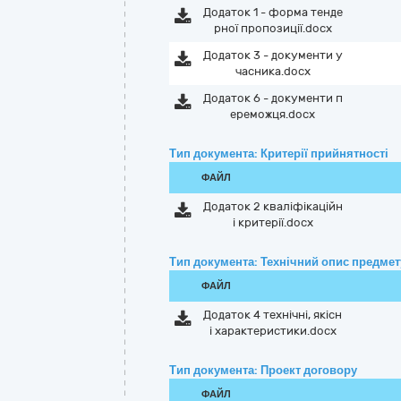
Додаток 1 - форма тенде
рної пропозиції.docx
Додаток 3 - документи у
часника.docx
Додаток 6 - документи п
ереможця.docx
Тип документа: Критерії прийнятності
ФАЙЛ
Додаток 2 кваліфікаційн
і критерії.docx
Тип документа: Технічний опис предмету
ФАЙЛ
Додаток 4 технічні, якісн
і характеристики.docx
Тип документа: Проект договору
ФАЙЛ