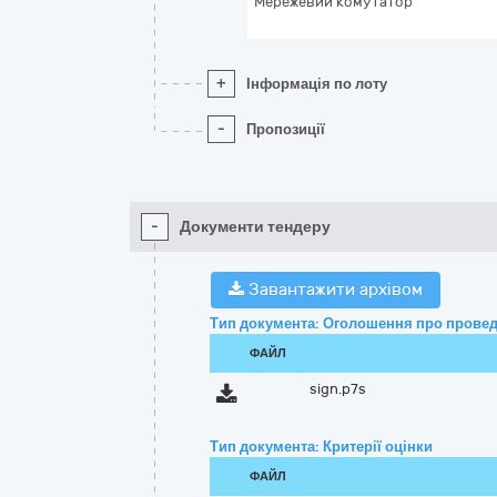
Мережевий комутатор
+
Інформація по лоту
-
Пропозиції
-
Документи тендеру
Завантажити архівом
Тип документа: Оголошення про провед
ФАЙЛ
sign.p7s
Тип документа: Критерії оцінки
ФАЙЛ