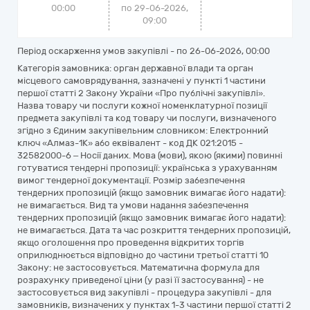
00:00
по 29-06-2026,
09:00
Період оскарження умов закупівлі - по
26-06-2026, 00:00
Категорія замовника: орган державної влади та орган
місцевого самоврядування, зазначені у пункті 1 частини
першої статті 2 Закону України «Про публічні закупівлі».
Назва товару чи послуги кожної номенклатурної позиції
предмета закупівлі та код товару чи послуги, визначеного
згідно з Єдиним закупівельним словником: Електронний
ключ «Алмаз-1К» або еквівалент - код ДК 021:2015 -
32582000-6 – Носії даних. Мова (мови), якою (якими) повинні
готуватися тендерні пропозиції: українська з урахуванням
вимог тендерної документації. Розмір забезпечення
тендерних пропозицій (якщо замовник вимагає його надати):
не вимагається. Вид та умови надання забезпечення
тендерних пропозицій (якщо замовник вимагає його надати):
не вимагається. Дата та час розкриття тендерних пропозицій,
якщо оголошення про проведення відкритих торгів
оприлюднюється відповідно до частини третьої статті 10
Закону: не застосовується. Математична формула для
розрахунку приведеної ціни (у разі її застосування) - не
застосовується вид закупівлі - процедура закупівлі - для
замовників, визначених у пунктах 1-3 частини першої статті 2