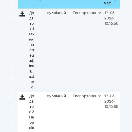
ЧАС
До
публічний
Експортовано:
19-06-
да
2026,
то
10:16:55
к 1
Тех
ніч
на
сп
ец
иф
іка
ці
я.d
oc
x
До
публічний
Експортовано:
19-06-
да
2026,
то
10:16:55
к 2
Пе
ре
лік