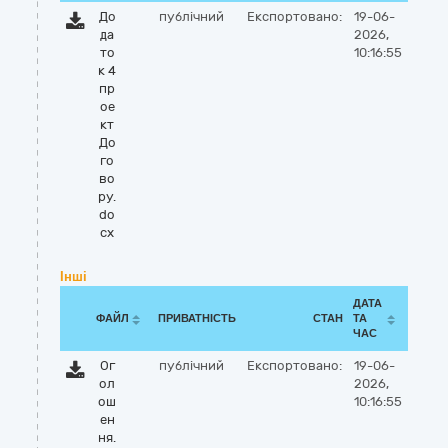
До
публічний
Експортовано:
19-06-
да
2026,
то
10:16:55
к 4
пр
ое
кт
До
го
во
ру.
do
cx
Інші
ДАТА
ФАЙЛ
ПРИВАТНІСТЬ
СТАН
ТА
ЧАС
Ог
публічний
Експортовано:
19-06-
ол
2026,
ош
10:16:55
ен
ня.