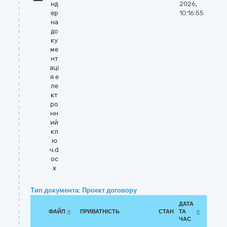
нд
2026,
ер
10:16:55
на
до
ку
ме
нт
аці
я е
ле
кт
ро
нн
ий
кл
ю
ч.d
oc
x
Тип документа: Проект договору
ДАТА
ФАЙЛ
ПРИВАТНІСТЬ
СТАН
ТА
ЧАС