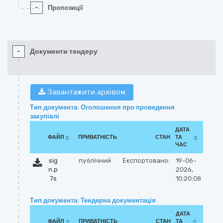
-
Пропозиції
-
Документи тендеру
Завантажити архівом
Тип документа: Оголошення про проведення
закупівлі
ДАТА
ФАЙЛ
ПРИВАТНІСТЬ
СТАН
ТА
ЧАС
sig
публічний
Експортовано:
19-06-
n.p
2026,
7s
10:20:08
Тип документа: Тендерна документація
ДАТА
ФАЙЛ
ПРИВАТНІСТЬ
СТАН
ТА