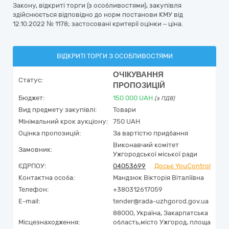
Закону, відкриті торги (з особливостями), закупівля
здійснюється відповідно до норм постанови КМУ від
12.10.2022 № 1178; застосовані критерії оцінки – ціна.
ВІДКРИТІ ТОРГИ З ОСОБЛИВОСТЯМИ
ОЧІКУВАННЯ
Статус:
ПРОПОЗИЦІЙ
Бюджет:
150 000
UAH
(з ПДВ)
Вид предмету закупівлі:
Товари
Мінімальний крок аукціону:
750 UAH
Оцінка пропозицій:
За вартістю придбання
Виконавчий комітет
Замовник:
Ужгородської міської ради
ЄДРПОУ:
04053699
Досьє YouControl
Контактна особа:
Мандзюк Вікторія Віталіївна
Телефон:
+380312617059
E-mail:
tender@rada-uzhgorod.gov.ua
88000,
Україна
,
Закарпатська
Місцезнаходження:
область,
місто Ужгород,
площа