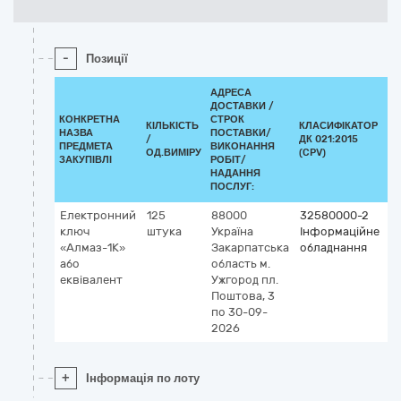
-
Позиції
АДРЕСА
ДОСТАВКИ /
КОНКРЕТНА
СТРОК
КІЛЬКІСТЬ
КЛАСИФІКАТОР
НАЗВА
ПОСТАВКИ/
/
ДК 021:2015
К
ПРЕДМЕТА
ВИКОНАННЯ
ОД.ВИМІРУ
(CPV)
ЗАКУПІВЛІ
РОБІТ/
НАДАННЯ
ПОСЛУГ:
Електронний
125
88000
32580000-2
ключ
штука
Україна
Інформаційне
«Алмаз-1К»
Закарпатська
обладнання
або
область
м.
еквівалент
Ужгород
пл.
Поштова, 3
по 30-09-
2026
+
Інформація по лоту