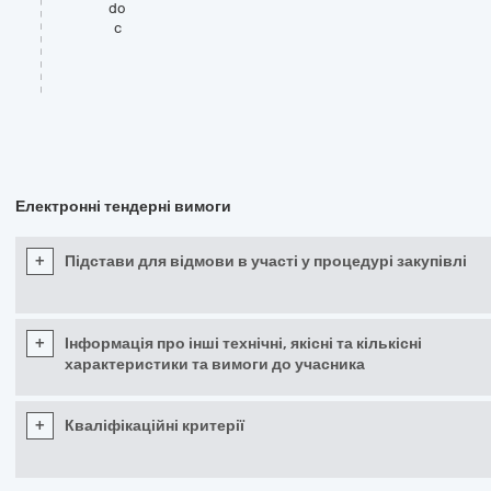
do
c
Електронні тендерні вимоги
+
Підстави для відмови в участі у процедурі закупівлі
+
Інформація про інші технічні, якісні та кількісні
характеристики та вимоги до учасника
+
Кваліфікаційні критерії