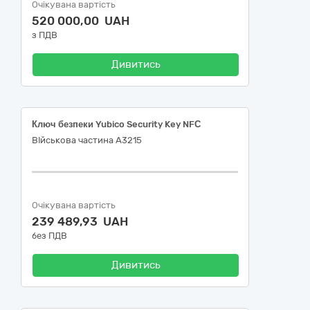
Очікувана вартість
520 000,00 UAH
з ПДВ
Дивитись
Ключ безпеки Yubico Security Key NFС
ВІйськова частина А3215
Очікувана вартість
239 489,93 UAH
без ПДВ
Дивитись