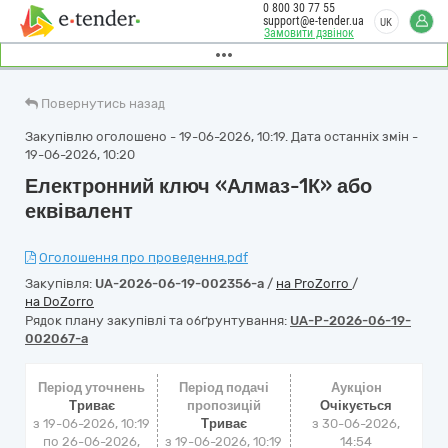
0 800 30 77 55
support@e-tender.ua
UK
Замовити дзвінок
Повернутись назад
Закупівлю оголошено - 19-06-2026, 10:19. Дата останніх змін -
19-06-2026, 10:20
Електронний ключ «Алмаз-1К» або
еквівалент
Оголошення про проведення.pdf
Закупівля:
UA-2026-06-19-002356-a
/
на ProZorro
/
на DoZorro
Рядок плану закупівлі та обґрунтування:
UA-P-2026-06-19-
002067-a
Період уточнень
Період подачі
Аукціон
Триває
пропозицій
Очікується
з 19-06-2026, 10:19
Триває
з
30-06-2026,
по 26-06-2026,
з 19-06-2026, 10:19
14:54