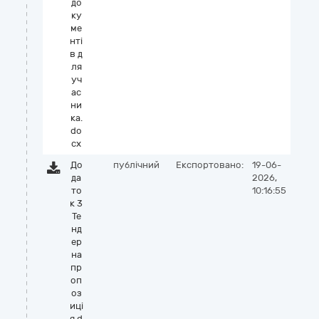
до
ку
ме
нті
в д
ля
уч
ас
ни
ка.
do
cx
До
публічний
Експортовано:
19-06-
да
2026,
то
10:16:55
к 3
Те
нд
ер
на
пр
оп
оз
иці
я.d