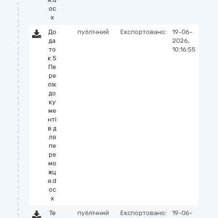
oc
x
До
публічний
Експортовано:
19-06-
да
2026,
то
10:16:55
к 5
Пе
ре
лік
до
ку
ме
нті
в д
ля
пе
ре
мо
жц
я.d
oc
x
Те
публічний
Експортовано:
19-06-