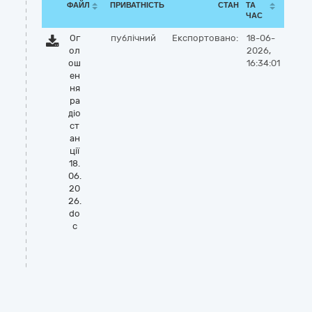
ФАЙЛ
ПРИВАТНІСТЬ
СТАН
ТА
ЧАС
Ог
публічний
Експортовано:
18-06-
ол
2026,
ош
16:34:01
ен
ня
ра
діо
ст
ан
ції
18.
06.
20
26.
do
c