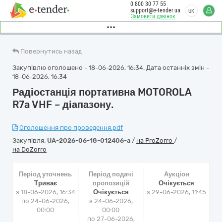
0 800 30 77 55
support@e-tender.ua
UK
Замовити дзвінок
Повернутись назад
Закупівлю оголошено - 18-06-2026, 16:34. Дата останніх змін -
18-06-2026, 16:34
Радіостанція портативна MOTOROLA
R7a VHF – діапазону.
Оголошення про проведення.pdf
Закупівля:
UA-2026-06-18-012406-a
/
на ProZorro
/
на DoZorro
Період уточнень
Період подачі
Аукціон
Триває
пропозицій
Очікується
з 18-06-2026, 16:34
Очікується
з
29-06-2026, 11:45
по 24-06-2026,
з 24-06-2026,
00:00
00:00
по 27-06-2026,