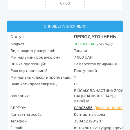
07:00
СПРОЩЕНА ЗАКУПІВЛЯ
ПЕРІОД УТОЧНЕНЬ
Статус:
Бюджет:
700 000
UAH
(без ПДВ)
Вид предмету закупівлі:
Товари
Мінімальний крок аукціону:
7 000 UAH
Оцінка пропозицій:
За вартістю придбання
Розгляд пропозицій:
Поступовий
Мінімальна кількість пропозицій:
1
Наявність прекваліфікації:
Ні
ВІЙСЬКОВА ЧАСТИНА 3028
Замовник:
НАЦІОНАЛЬНОЇ ГВАРДІЇ
УКРАЇНИ
ЄДРПОУ:
08803655
Досьє YouControl
Контактна особа:
Контактна особа
Телефон:
380432328120
E-mail:
m.kozhukhivskyi@ngu.gov.ua