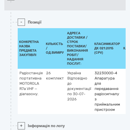
-
Позиції
АДРЕСА
ДОСТАВКИ /
КОНКРЕТНА
СТРОК
КІЛЬКІСТЬ
КЛАСИФІКАТОР
НАЗВА
ПОСТАВКИ/
/
ДК 021:2015
КЛА
ПРЕДМЕТА
ВИКОНАННЯ
ОД.ВИМІРУ
(CPV)
ЗАКУПІВЛІ
РОБІТ/
НАДАННЯ
ПОСЛУГ:
Радіостанція
26
Україна
32230000-4
портативна
комплект
Відповідно
Апаратура
MOTOROLA
до
для
R7a VHF –
документації
передавання
діапазону.
по 30-07-
радіосигналу
2026
з
приймальним
пристроєм
+
Інформація по лоту