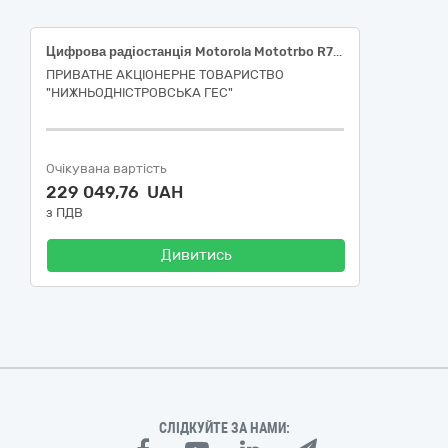
Цифрова радіостанція Motorola Mototrbo R7 VHF FKP (PRA302HEG) в комплекті з встановленим ключем алгоритму шифрування AES256 або еквівалент. Відповідний код ДК 021:2015-32237000-3 — Портативні радіостанції
ПРИВАТНЕ АКЦІОНЕРНЕ ТОВАРИСТВО
"НИЖНЬОДНІСТРОВСЬКА ГЕС"
Очікувана вартість
229 049,76 UAH
з ПДВ
Дивитись
СЛІДКУЙТЕ ЗА НАМИ: