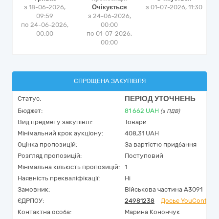
з 18-06-2026,
Очікується
з
01-07-2026, 11:30
09:59
з 24-06-2026,
по 24-06-2026,
00:00
00:00
по 01-07-2026,
00:00
СПРОЩЕНА ЗАКУПІВЛЯ
ПЕРІОД УТОЧНЕНЬ
Статус:
Бюджет:
81 662
UAH
(з ПДВ)
Вид предмету закупівлі:
Товари
Мінімальний крок аукціону:
408,31 UAH
Оцінка пропозицій:
За вартістю придбання
Розгляд пропозицій:
Поступовий
Мінімальна кількість пропозицій:
1
Наявність прекваліфікації:
Ні
Замовник:
Військова частина А3091
ЄДРПОУ:
24981238
Досьє YouControl
Контактна особа:
Марина Конончук