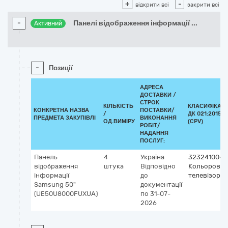
+
-
відкрити всі
закрити всі
-
Панелі відображення інформації
...
Активний
-
Позиції
АДРЕСА
ДОСТАВКИ /
СТРОК
КІЛЬКІСТЬ
КЛАСИФІКАТ
КОНКРЕТНА НАЗВА
ПОСТАВКИ/
/
ДК 021:2015
ПРЕДМЕТА ЗАКУПІВЛІ
ВИКОНАННЯ
ОД.ВИМІРУ
(CPV)
РОБІТ/
НАДАННЯ
ПОСЛУГ:
Панель
4
Україна
32324100-1
відображення
штука
Відповідно
Кольорові
інформації
до
телевізори
Samsung 50"
документації
(UE50U8000FUXUA)
по 31-07-
2026