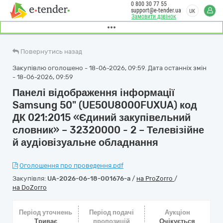
0 800 30 77 55
support@e-tender.ua
UK
Замовити дзвінок
Повернутись назад
Закупівлю оголошено - 18-06-2026, 09:59. Дата останніх змін
- 18-06-2026, 09:59
Панелі відображення інформації
Samsung 50" (UE50U8000FUXUA) код
ДК 021:2015 «Єдиний закупівельний
словник» – 32320000 - 2 – Телевізійне
й аудіовізуальне обладнання
Оголошення про проведення.pdf
Закупівля:
UA-2026-06-18-001676-a
/
на ProZorro
/
на DoZorro
Період уточнень
Період подачі
Аукціон
Триває
пропозицій
Очікується