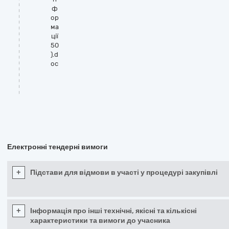
ф
ор
ма
ції
50
).d
oc
Електронні тендерні вимоги
+
Підстави для відмови в участі у процедурі закупівлі
+
Інформація про інші технічні, якісні та кількісні
характеристики та вимоги до учасника