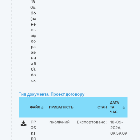
18.
06.
26
(па
не
ль
від
об
ра
же
нн
я 5
0).
do
cx
Тип документа: Проект договору
ДАТА
ФАЙЛ
ПРИВАТНІСТЬ
СТАН
ТА
ЧАС
ПР
публічний
Експортовано:
18-06-
ОЄ
2026,
КТ
09:59:09
ДО