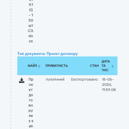
97
0)
- 1
50
шт
СЗ.
do
cx
Тип документа: Проект договору
ДАТА
ФАЙЛ
ПРИВАТНІСТЬ
СТАН
ТА
ЧАС
Пр
публічний
Експортовано:
16-06-
оє
2026,
кт
11:59:08
до
го
во
ру
бе
з з
аб