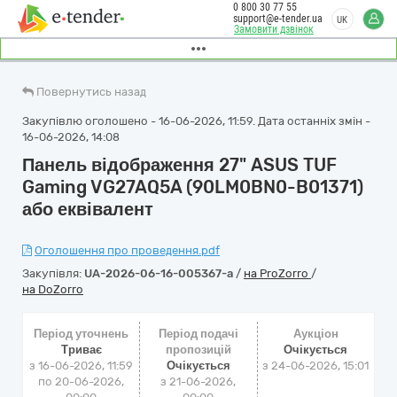
0 800 30 77 55
support@e-tender.ua
UK
Замовити дзвінок
Повернутись назад
Закупівлю оголошено - 16-06-2026, 11:59. Дата останніх змін -
16-06-2026, 14:08
Панель відображення 27" ASUS TUF
Gaming VG27AQ5A (90LM0BN0-B01371)
або еквівалент
Оголошення про проведення.pdf
Закупівля:
UA-2026-06-16-005367-a
/
на ProZorro
/
на DoZorro
Період уточнень
Період подачі
Аукціон
Триває
пропозицій
Очікується
з 16-06-2026, 11:59
Очікується
з
24-06-2026, 15:01
по 20-06-2026,
з 21-06-2026,