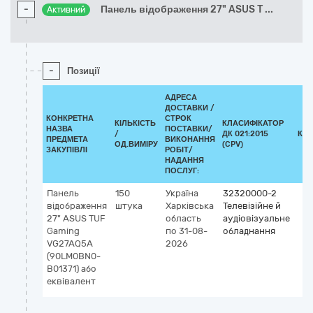
-
Панель відображення 27" ASUS T
...
Активний
-
Позиції
АДРЕСА
ДОСТАВКИ /
КОНКРЕТНА
СТРОК
КІЛЬКІСТЬ
КЛАСИФІКАТОР
НАЗВА
ПОСТАВКИ/
/
ДК 021:2015
КЛ
ПРЕДМЕТА
ВИКОНАННЯ
ОД.ВИМІРУ
(CPV)
ЗАКУПІВЛІ
РОБІТ/
НАДАННЯ
ПОСЛУГ:
Панель
150
Україна
32320000-2
відображення
штука
Харківська
Телевізійне й
27" ASUS TUF
область
аудіовізуальне
Gaming
по 31-08-
обладнання
VG27AQ5A
2026
(90LM0BN0-
B01371) або
еквівалент