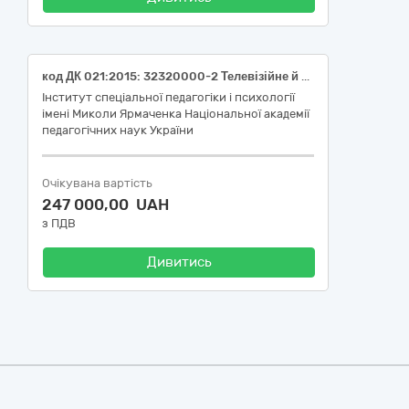
код ДК 021:2015: 32320000-2 Телевізійне й аудіовізуальне обладнання (Проєктори)
Інститут спеціальної педагогіки і психології
імені Миколи Ярмаченка Національної академії
педагогічних наук України
Очікувана вартість
247 000,00 UAH
з ПДВ
Дивитись