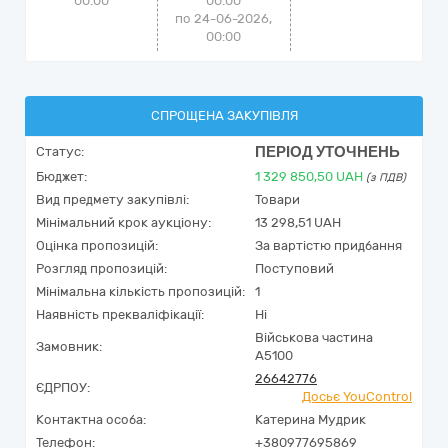
00:00
00:00
по 24-06-2026,
00:00
СПРОЩЕНА ЗАКУПІВЛЯ
ПЕРІОД УТОЧНЕНЬ
Статус:
Бюджет:
1 329 850,50
UAH
(з ПДВ)
Вид предмету закупівлі:
Товари
Мінімальний крок аукціону:
13 298,51 UAH
Оцінка пропозицій:
За вартістю придбання
Розгляд пропозицій:
Поступовий
Мінімальна кількість пропозицій:
1
Наявність прекваліфікації:
Ні
Військова частина
Замовник:
А5100
26642776
ЄДРПОУ:
Досьє YouControl
Контактна особа:
Катерина Мудрик
Телефон:
+380977695869