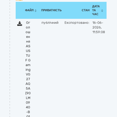
ДАТА
ФАЙЛ
ПРИВАТНІСТЬ
СТАН
ТА
ЧАС
Ог
публічний
Експортовано:
16-06-
ол
2026,
ош
11:59:08
ен
ня
AS
US
TU
F G
am
ing
VG
27
AQ
5A
(90
LM
09
40
-B
01