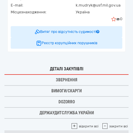
E-mail:
k.mudryk@usf.mil.gov.ua
Місцезнаходження:
Україна
0
Витяг про відсутність судимості
Реєстр корупційних порушників
ДЕТАЛІ ЗАКУПІВЛІ
ЗВЕРНЕННЯ
ВИМОГИ/СКАРГИ
DOZORRO
ДЕРЖАУДИТСЛУЖБА УКРАЇНИ
+
-
відкрити всі
закрити всі