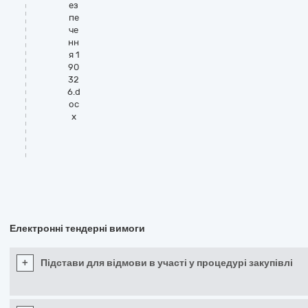
ез
пе
че
нн
я 1
90
32
6.d
oc
x
Електронні тендерні вимоги
+
Підстави для відмови в участі у процедурі закупівлі