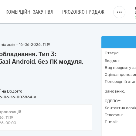
КОМЕРЦІЙНІ ЗАКУПІВЛІ
PROZORRO.ПРОДАЖІ
іх змін - 16-06-2026, 11:19
бладнання. Тип 3:
Статус:
базі Android, без ПК модуля,
Бюджет:
Вид предмету за
Оцінка пропозиц
Попередній етап
/
на DoZorro
Замовник:
6-06-16-003864-a
ЄДРПОУ:
Контактна особ
 пропозицій
Телефон:
6, 11:19
E-mail:
6, 00:00