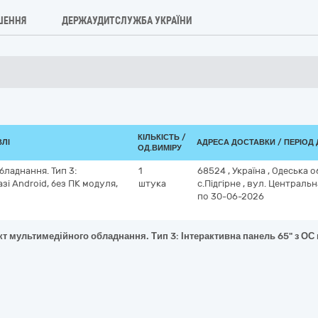
ШЕННЯ
ДЕРЖАУДИТСЛУЖБА УКРАЇНИ
КІЛЬКІСТЬ /
ВЛІ
АДРЕСА ДОСТАВКИ / ПЕРІОД
ОД.ВИМІРУ
ладнання. Тип 3:
1
68524
,
Україна
,
Одеська о
зі Android, без ПК модуля,
штука
с.Підгірне
,
вул. Центральн
по 30-06-2026
 мультимедійного обладнання. Тип 3: Інтерактивна панель 65" з ОС н