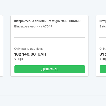
Інтерактивна панель Prestigio MULTIBOARD Light Plus - 75", OС Windows
Військова частина А7049
Вій
Очікувана вартість
Очік
182 140,00 UAH
81
з ПДВ
з П
Дивитись