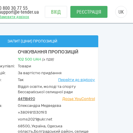
0 800 30 77 55
support@e-tender.ua
ВХІД
РЕЄСТРАЦІЯ
UK
Замовити дзвінок
ЗАПИТ (ЦІНИ) ПРОПОЗИЦІЙ
ОЧІКУВАННЯ ПРОПОЗИЦІЙ
102 500
UAH
(з ПДВ)
купівлі:
Товари
ій:
За вартістю придбання
:
Так
Перейти до відбору
Відділ освіти, молоді та спорту
Бессарабської селищної ради
44118490
Досьє YouControl
а:
Олександра Медведєва
+380981330193
voms2021@ukr.net
68500,
Україна
,
Одеська
область,
Болградський район, селище