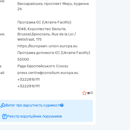
ня:
Бессарабське,
проспект Миру, будинок
26
Програма ЄС (Ukraine Facility)
1048
,
Королівство Бельгія
,
ня:
Brussel
,
Брюссель
,
Rue de la Loi /
Wetstraat, 175
https://european-union.europa.eu
Програма допомоги ЄС (Ukraine Facility)
55000
а:
Рада Європейського Союзу
il:
press.centre@consilium.europa.eu
+3222816111
+3222816111
0
Витяг про відсутність судимості
Реєстр корупційних порушників