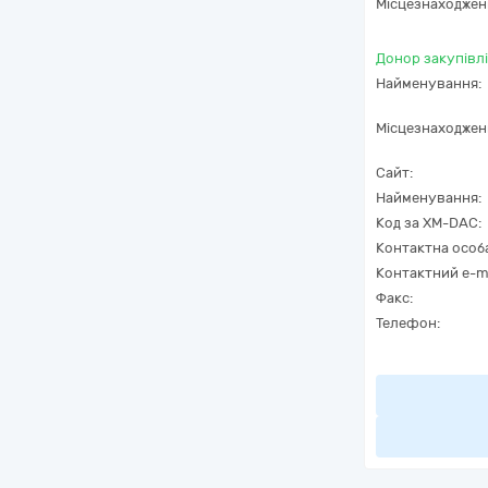
Місцезнаходжен
Донор закупівлі
Найменування:
Місцезнаходжен
Сайт:
Найменування:
Код за
XM-DAC
:
Контактна особ
Контактний e-ma
Факс:
Телефон: