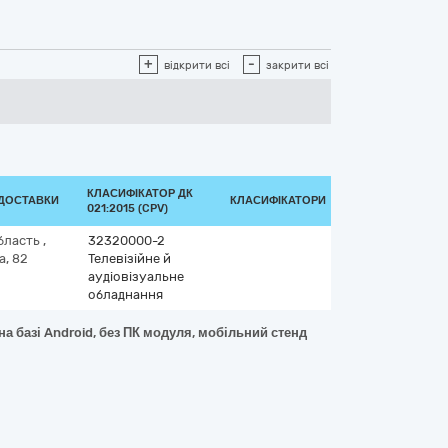
+
-
відкрити всі
закрити всі
КЛАСИФІКАТОР ДК
 ДОСТАВКИ
КЛАСИФІКАТОРИ
021:2015 (CPV)
бласть
,
32320000-2
а, 82
Телевізійне й
аудіовізуальне
обладнання
а базі Android, без ПК модуля, мобільний стенд