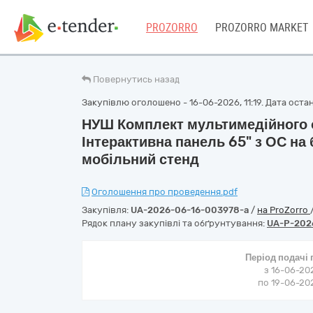
PROZORRO
PROZORRO MARKET
Повернутись назад
Закупівлю оголошено - 16-06-2026, 11:19. Дата останн
НУШ Комплект мультимедійного о
Інтерактивна панель 65" з ОС на 
мобільний стенд
Оголошення про проведення.pdf
Закупівля:
UA-2026-06-16-003978-a
/
на ProZorro
Рядок плану закупівлі та обґрунтування:
UA-P-202
Період подачі
з 16-06-202
по 19-06-202