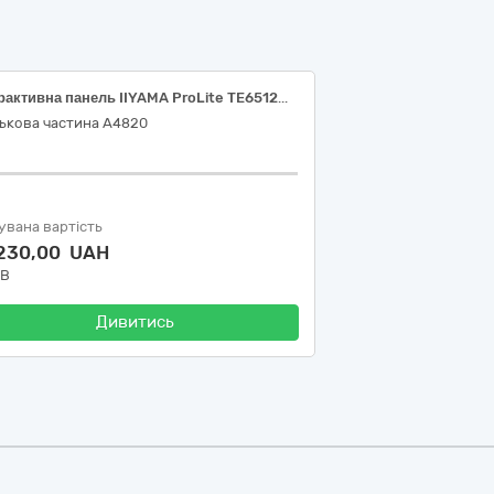
Інтерактивна панель IIYAMA ProLite TE6512MIS-B4AG 65’’ VA 4K UHD, 400 cd/m², Android 14, Black або еквівалент
ськова частина А4820
увана вартість
 230,00 UAH
ДВ
Дивитись