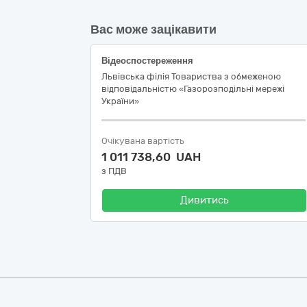
Вас може зацікавити
Відеоспостереження
Львівська філія Товариства з обмеженою
відповідальністю «Газорозподільні мережі
України»
Очікувана вартість
1 011 738,60 UAH
з ПДВ
Дивитись