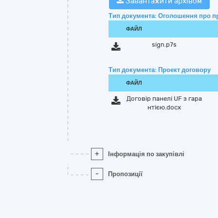
Завантажити архівом
Тип документа: Оголошення про п
ФАЙЛ
sign.p7s
Тип документа: Проект договору
ФАЙЛ
Договір панелі UF з гара
нтією.docx
+
Інформація по закупівлі
-
Пропозиції