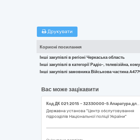
Друкувати
Корисні посилання
Інші закупівлі в регіоні Черкаська область
Інші закупівлі в категорії Радіо-, телевізійна, к
Інші закупівлі замовника Військова частина A477
Вас може зацікавити
Код ДК 021:2015 – 32330000-5 Апаратура для запису та відтворення аудіо- та відеоматеріалу (система відеоконференції та зв’язку)
Державна установа "Центр обслуговування
підрозділів Національної поліції України"