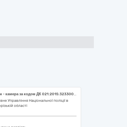
Екшн - камера за кодом ДК 021:2015:32330000-5 «Апаратура для запису та відтворення аудіо- та відеоматеріалу»
вне Управління Національної поліції в
різькій області