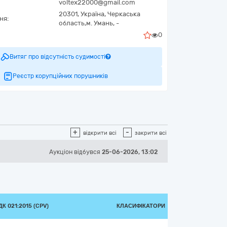
voltex22000@gmail.com
20301,
Україна
,
Черкаська
ня:
область,
м. Умань,
-
0
Витяг про відсутність судимості
Реєстр корупційних порушників
+
-
відкрити всі
закрити всі
Аукціон відбувся
25-06-2026, 13:02
К 021:2015 (CPV)
КЛАСИФІКАТОРИ