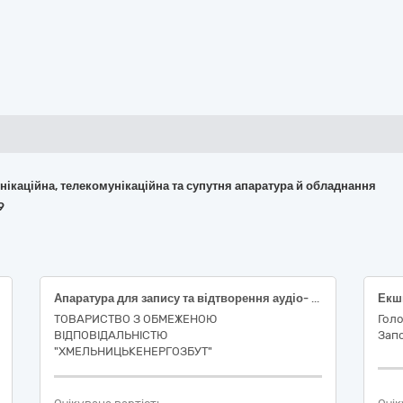
омунікаційна, телекомунікаційна та супутня апаратура й обладнання
9
Апаратура для запису та відтворення аудіо- та відеоматеріалу (IP-відеокамера 4Mp TVT TD-9544C4(PE/WR1) Full Color f=2.8mm з мікрофоном, IP-відеореєстратор 32-канальний 12Mp TVT TD-3332H2-B2(320-256), Жорсткий диск 3.5″ 8TB 256MB Western Digital Purple WD85PURZ) (та/або еквівалент)
ТОВАРИСТВО З ОБМЕЖЕНОЮ
Голо
ВІДПОВІДАЛЬНІСТЮ
Запо
"ХМЕЛЬНИЦЬКЕНЕРГОЗБУТ"