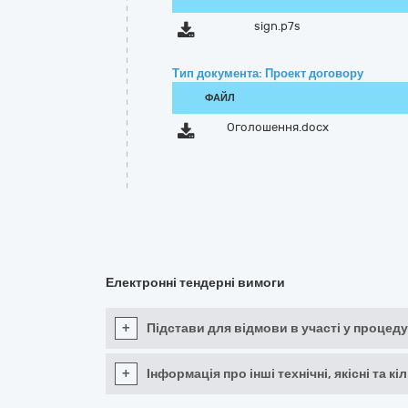
sign.p7s
Тип документа: Проект договору
ФАЙЛ
Оголошення.docx
Електронні тендерні вимоги
+
Підстави для відмови в участі у процеду
+
Інформація про інші технічні, якісні та 