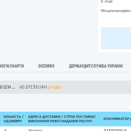
E-mail:
Місцезнаходжен
МОГИ/СКАРГИ
DOZORRO
ДЕРЖАУДИТСЛУЖБА УКРАЇНИ
O (CH
...
60 277,33
UAH
(з ПДВ)
КІЛЬКІСТЬ /
АДРЕСА ДОСТАВКИ /
СТРОК ПОСТАВКИ/
КЛАСИФІКАТОР Д
ОД.ВИМІРУ
ВИКОНАННЯ РОБІТ/НАДАННЯ ПОСЛУГ:
4
Україна
32330000-5