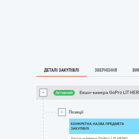
ДЕТАЛІ ЗАКУПІВЛІ
ЗВЕРНЕННЯ
ВИ
-
Екшн-камера GoPro LIT HER
Активний
-
Позиції
КОНКРЕТНА НАЗВА ПРЕДМЕТА
ЗАКУПІВЛІ
Екшн-камера GoPro LIT HERO