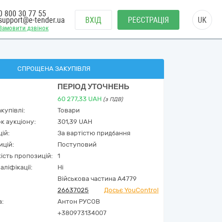
0 800 30 77 55
support@e-tender.ua
ВХІД
РЕЄСТРАЦІЯ
UK
Замовити дзвінок
СПРОЩЕНА ЗАКУПІВЛЯ
ПЕРІОД УТОЧНЕНЬ
60 277,33
UAH
(з ПДВ)
купівлі:
Товари
к аукціону:
301,39 UAH
ій:
За вартістю придбання
ицій:
Поступовий
кість пропозицій:
1
аліфікації:
Ні
Військова частина A4779
26637025
Досьє YouControl
а:
Антон РУСОВ
+380973134007