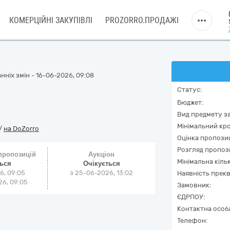
КОМЕРЦІЙНІ ЗАКУПІВЛІ
PROZORRO.ПРОДАЖІ
нніх змін - 16-06-2026, 09:08
Статус:
Бюджет:
Вид предмету за
Мінімальний кро
/
на DoZorro
Оцінка пропозиц
Розгляд пропоз
 пропозицій
Аукціон
Мінімальна кіль
ться
Очікується
6, 09:05
з
25-06-2026, 13:02
Наявність прекв
6, 09:05
Замовник:
ЄДРПОУ:
Контактна особ
Телефон: