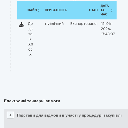
ДАТА
ФАЙЛ
ПРИВАТНІСТЬ
СТАН
ТА
ЧАС
До
публічний
Експортовано:
15-06-
да
2026,
то
17:48:07
к
3.d
oc
x
Електронні тендерні вимоги
+
Підстави для відмови в участі у процедурі закупівлі