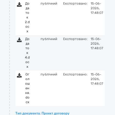
До
публічний
Експортовано:
15-06-
да
2026,
то
17:48:07
к
2.d
oc
x
До
публічний
Експортовано:
15-06-
да
2026,
то
17:48:07
к
4.d
oc
x
Ог
публічний
Експортовано:
15-06-
ол
2026,
ош
17:48:07
ен
ня.
do
cx
Тип документа: Проект договору