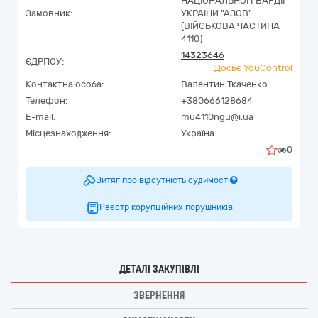
НАЦІОНАЛЬНОЇ ГВАРДІЇ
Замовник:
УКРАЇНИ "АЗОВ"
(ВІЙСЬКОВА ЧАСТИНА
4110)
14323646
ЄДРПОУ:
Досьє YouControl
Контактна особа:
Валентин Ткаченко
Телефон:
+380666128684
E-mail:
mu4110ngu@i.ua
Місцезнаходження:
Україна
0
Витяг про відсутність судимості
Реєстр корупційних порушників
ДЕТАЛІ ЗАКУПІВЛІ
ЗВЕРНЕННЯ