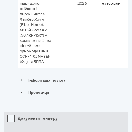
підвищеної
2026
матеріали
стійкості
виробництва
Файбер Хоум
(Fiber Home),
Китай G657.А2
(50,4км-1бхт) у
комплекті з 2-ма
пігтейлами
одномодовими
OCPF1-02MASEN-
XX, для БПЛА
+
Інформація по лоту
-
Пропозиції
-
Документи тендеру