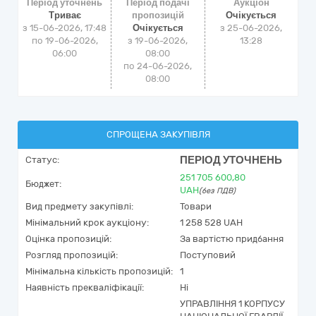
Період уточнень
Період подачі
Аукціон
Триває
пропозицій
Очікується
з 15-06-2026, 17:48
Очікується
з
25-06-2026,
по 19-06-2026,
з 19-06-2026,
13:28
06:00
08:00
по 24-06-2026,
08:00
СПРОЩЕНА ЗАКУПІВЛЯ
ПЕРІОД УТОЧНЕНЬ
Статус:
251 705 600,80
Бюджет:
UAH
(без ПДВ)
Вид предмету закупівлі:
Товари
Мінімальний крок аукціону:
1 258 528 UAH
Оцінка пропозицій:
За вартістю придбання
Розгляд пропозицій:
Поступовий
Мінімальна кількість пропозицій:
1
Наявність прекваліфікації:
Ні
УПРАВЛІННЯ 1 КОРПУСУ