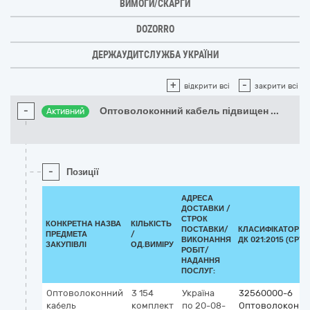
ВИМОГИ/СКАРГИ
DOZORRO
ДЕРЖАУДИТСЛУЖБА УКРАЇНИ
+
-
відкрити всі
закрити всі
-
Оптоволоконний кабель підвищен
...
Активний
-
Позиції
АДРЕСА
ДОСТАВКИ /
СТРОК
КОНКРЕТНА НАЗВА
КІЛЬКІСТЬ
ПОСТАВКИ/
КЛАСИФІКАТОР
ПРЕДМЕТА
/
ВИКОНАННЯ
ДК 021:2015 (CPV)
ЗАКУПІВЛІ
ОД.ВИМІРУ
РОБІТ/
НАДАННЯ
ПОСЛУГ:
Оптоволоконний
3 154
Україна
32560000-6
кабель
комплект
по 20-08-
Оптоволоконні