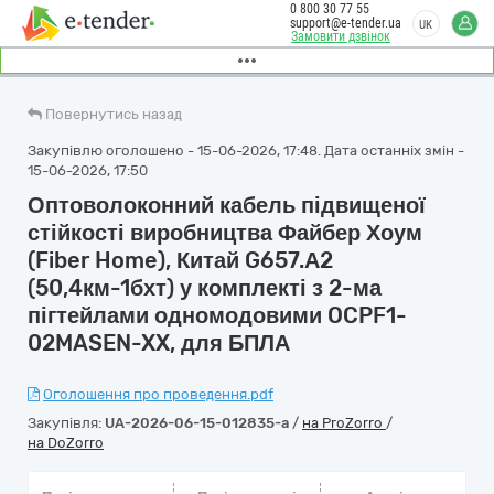
0 800 30 77 55
support@e-tender.ua
UK
Замовити дзвінок
Повернутись назад
Закупівлю оголошено - 15-06-2026, 17:48. Дата останніх змін -
15-06-2026, 17:50
Оптоволоконний кабель підвищеної
стійкості виробництва Файбер Хоум
(Fiber Home), Китай G657.А2
(50,4км-1бхт) у комплекті з 2-ма
пігтейлами одномодовими OCPF1-
02MASEN-XX, для БПЛА
Оголошення про проведення.pdf
Закупівля:
UA-2026-06-15-012835-a
/
на ProZorro
/
на DoZorro