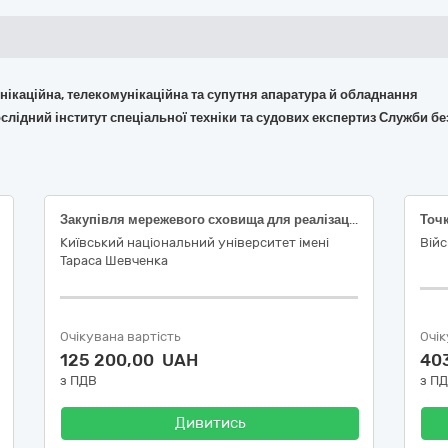
омунікаційна, телекомунікаційна та супутня апаратура й обладнання
слідний інститут спеціальної техніки та судових експертиз Служби бе
Закупівля мережевого сховища для реалізації плану розвитку дослідницької інфраструктури, що проводиться на базі Київського національного університету імені Тараса Шевченка
Київський національний університет імені
Війс
Тараса Шевченка
Очікувана вартість
Очік
125 200,00 UAH
40
з ПДВ
з П
Дивитись