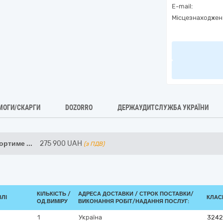
E-mail:
Місцезнаходжен
МОГИ/СКАРГИ
DOZORRO
ДЕРЖАУДИТСЛУЖБА УКРАЇНИ
сортиме
...
275 900
UAH
(з ПДВ)
КІЛЬКІСТЬ /
АДРЕСА ДОСТАВКИ /
СТРОК ПОСТАВКИ/
ВЛІ
КЛАСИ
ОД.ВИМІРУ
ВИКОНАННЯ РОБІТ/НАДАННЯ ПОСЛУГ:
1
Україна
3242