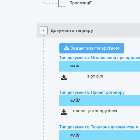
-
Пропозиції
-
Документи тендеру
Завантажити архівом
Тип документа: Оголошення про провед
ФАЙЛ
sign.p7s
Тип документа: Проект договору
ФАЙЛ
проєкт договору.docx
Тип документа: Тендерна документація
ФАЙЛ