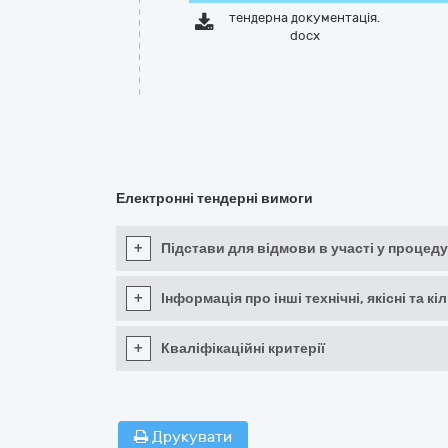
тендерна документація.
docx
Електронні тендерні вимоги
+
Підстави для відмови в участі у процеду
+
Інформація про інші технічні, якісні та 
+
Кваліфікаційні критерії
Друкувати