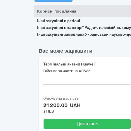
Корисні посилання
Інші закупівлі в регіоні
Інші закупівлі в категорії Радіо-, телевізійна, к
Інші закупівлі замовника Український науково-до
Вас може зацікавити
Термінальні антени Huawei
Військова частина А0565
Очікувана вартість
21 200,00 UAH
з ПДВ
Дивитись