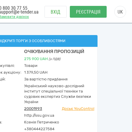
0 800 30 77 55
support@e-tender.ua
ВХІД
РЕЄСТРАЦІЯ
UK
Замовити дзвінок
ВІДКРИТІ ТОРГИ З ОСОБЛИВОСТЯМИ
ОЧІКУВАННЯ ПРОПОЗИЦІЙ
275 900
UAH
(з ПДВ)
купівлі:
Товари
к аукціону:
1 379,50 UAH
ій:
За вартістю придбання
Український науково-дослідний
інститут спеціальної техніки та
судових експертиз Служби безпеки
України
20001993
Досьє YouControl
http://ssu.gov.ua
а:
Ксенія Петриченко
+380444227584