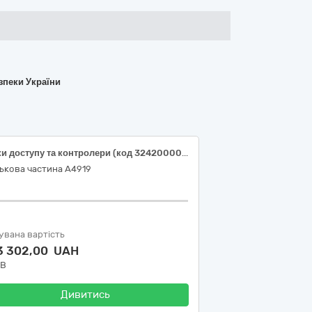
зпеки України
Точки доступу та контролери (код 32420000-3 Мережеве обладнання за ДК 021:2015 Єдиного закупівельного словника)
ькова частина А4919
увана вартість
3 302,00 UAH
ДВ
Дивитись