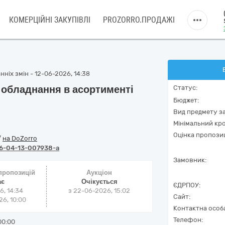
КОМЕРЦІЙНІ ЗАКУПІВЛІ
PROZORRO.ПРОДАЖІ
ніх змін - 12-06-2026, 14:38
обладнання в асортименті
Статус:
Бюджет:
Вид предмету за
Мінімальний кро
Оцінка пропозиц
/
на DoZorro
6-04-13-007938-a
Замовник:
 пропозицій
Аукціон
ає
Очікується
ЄДРПОУ:
6, 14:34
з
22-06-2026, 15:02
Сайт:
6, 10:00
Контактна особ
Телефон:
00:00