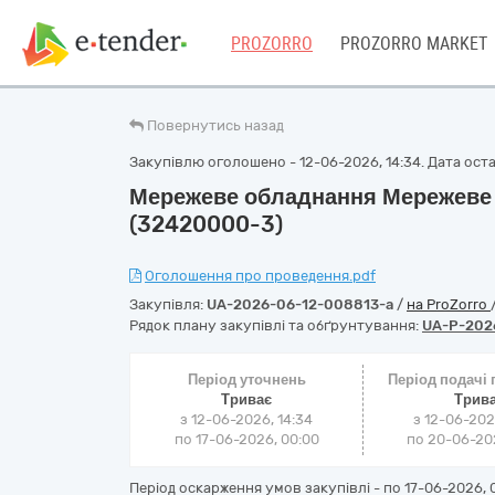
PROZORRO
PROZORRO MARKET
Повернутись назад
Закупівлю оголошено - 12-06-2026, 14:34. Дата остан
Мережеве обладнання Мережеве 
(32420000-3)
Оголошення про проведення.pdf
Закупівля:
UA-2026-06-12-008813-a
/
на ProZorro
Рядок плану закупівлі та обґрунтування:
UA-P-202
Період уточнень
Період подачі
Триває
Трив
з 12-06-2026, 14:34
з 12-06-202
по 17-06-2026, 00:00
по 20-06-202
Період оскарження умов закупівлі - по
17-06-2026, 