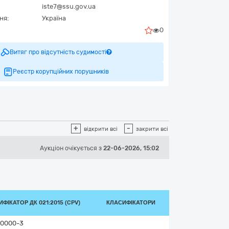
iste7@ssu.gov.ua
ня:
Україна
0
Витяг про відсутність судимості
Реєстр корупційних порушників
+
-
відкрити всі
закрити всі
Аукціон
очікується
з
22-06-2026, 15:02
ФІКАТОР ДК 021:2015 (CPV)
КЛАСИФІКАТОРИ
0000-3