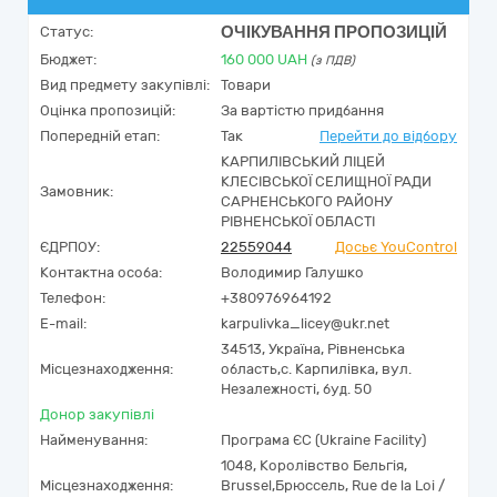
ОЧІКУВАННЯ ПРОПОЗИЦІЙ
Статус:
Бюджет:
160 000
UAH
(з ПДВ)
Вид предмету закупівлі:
Товари
Оцінка пропозицій:
За вартістю придбання
Попередній етап:
Так
Перейти до відбору
КАРПИЛІВСЬКИЙ ЛІЦЕЙ
КЛЕСІВСЬКОЇ СЕЛИЩНОЇ РАДИ
Замовник:
САРНЕНСЬКОГО РАЙОНУ
РІВНЕНСЬКОЇ ОБЛАСТІ
ЄДРПОУ:
22559044
Досьє YouControl
Контактна особа:
Володимир Галушко
Телефон:
+380976964192
E-mail:
karpulivka_licey@ukr.net
34513,
Україна
,
Рівненська
Місцезнаходження:
область,
c. Карпилівка,
вул.
Незалежності, буд. 50
Донор закупівлі
Найменування:
Програма ЄС (Ukraine Facility)
1048
,
Королівство Бельгія
,
Місцезнаходження:
Brussel
,
Брюссель
,
Rue de la Loi /