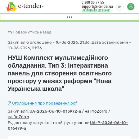
0 800 30 77 55
support@e-tender.ua
UK
Замовити дзвінок
Повернутись назад
Закупівлю оголошено - 10-06-2026, 21:36. Дата останніх змін -
10-06-2026, 21:36
НУШ Комплект мультимедійного
обладнання. Тип 3: Інтерактивна
панель для створення освітнього
простору у межах реформи "Нова
Українська школа"
Оголошення про проведення.pdf
Закупівля:
UA-2026-06-10-013972-a
/
на ProZorro
/
на DoZorro
Рядок плану закупівлі та обґрунтування:
UA-P-2026-06-10-
016479-a