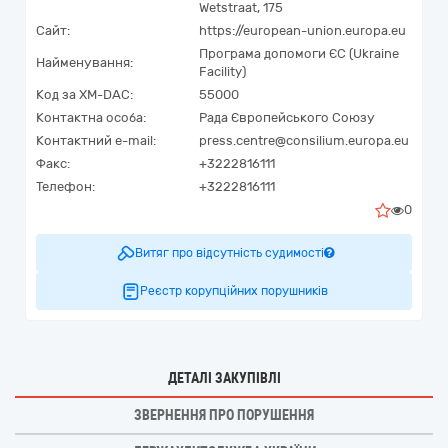
Wetstraat, 175
Сайт:
https://european-union.europa.eu
Програма допомоги ЄС (Ukraine
Найменування:
Facility)
Код за
XM-DAC
:
55000
Контактна особа:
Рада Європейського Союзу
Контактний e-mail:
press.centre@consilium.europa.eu
Факс:
+3222816111
Телефон:
+3222816111
0
Витяг про відсутність судимості
Реєстр корупційних порушників
ДЕТАЛІ ЗАКУПІВЛІ
ЗВЕРНЕННЯ ПРО ПОРУШЕННЯ