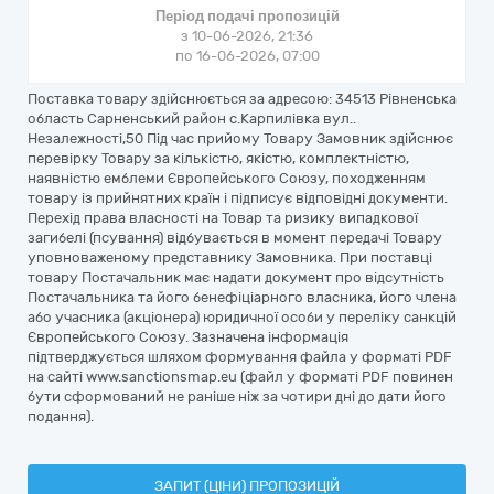
Період подачі пропозицій
з 10-06-2026, 21:36
по 16-06-2026, 07:00
Поставка товару здійснюється за адресою: 34513 Рівненська
область Сарненський район с.Карпилівка вул..
Незалежності,50 Під час прийому Товару Замовник здійснює
перевірку Товару за кількістю, якістю, комплектністю,
наявністю емблеми Європейського Союзу, походженням
товару із прийнятних країн і підписує відповідні документи.
Перехід права власності на Товар та ризику випадкової
загибелі (псування) відбувається в момент передачі Товару
уповноваженому представнику Замовника. При поставці
товару Постачальник має надати документ про відсутність
Постачальника та його бенефіціарного власника, його члена
або учасника (акціонера) юридичної особи у переліку санкцій
Європейського Союзу. Зазначена інформація
підтверджується шляхом формування файла у форматі PDF
на сайті www.sanctionsmap.eu (файл у форматі PDF повинен
бути сформований не раніше ніж за чотири дні до дати його
подання).
ЗАПИТ (ЦІНИ) ПРОПОЗИЦІЙ