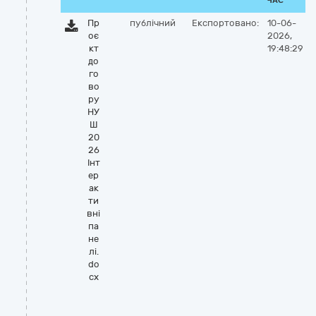
ЧАС
Пр
публічний
Експортовано:
10-06-
оє
2026,
кт
19:48:29
до
го
во
ру
НУ
Ш
20
26
Інт
ер
ак
ти
вні
па
не
лі.
do
cx