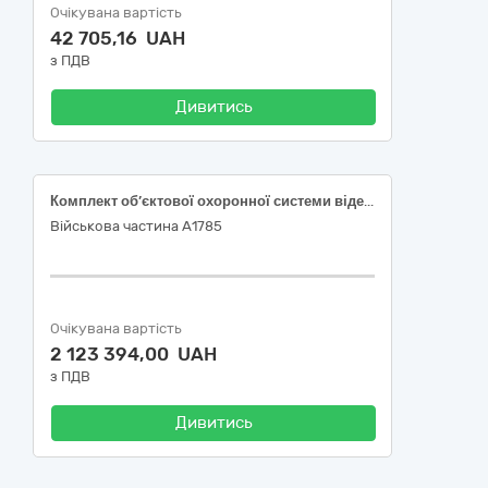
Очікувана вартість
42 705,16 UAH
з ПДВ
Дивитись
Комплект об’єктової охоронної системи відеоспостереження
Військова частина А1785
Очікувана вартість
2 123 394,00 UAH
з ПДВ
Дивитись