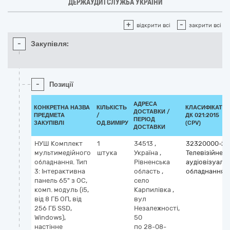
ДЕРЖАУДИТСЛУЖБА УКРАЇНИ
+
-
відкрити всі
закрити всі
-
Закупівля:
-
Позиції
АДРЕСА
КОНКРЕТНА НАЗВА
КІЛЬКІСТЬ
КЛАСИФІКАТО
ДОСТАВКИ /
ПРЕДМЕТА
/
ДК 021:2015
ПЕРІОД
ЗАКУПІВЛІ
ОД.ВИМІРУ
(CPV)
ДОСТАВКИ
НУШ Комплект
1
34513
,
32320000-2
мультимедійного
штука
Україна
,
Телевізійне й
обладнання. Тип
Рівненська
аудіовізуаль
3: Інтерактивна
область
,
обладнання
панель 65" з ОС,
село
комп. модуль (i5,
Карпилівка
,
від 8 ГБ ОП, від
вул
256 ГБ SSD,
Незалежності,
Windows),
50
настінне
по 28-08-