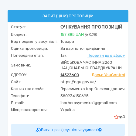
ЗАПИТ (ЦІНИ) ПРОПОЗИЦІЙ
ОЧІКУВАННЯ ПРОПОЗИЦІЙ
Статус:
Бюджет:
157 885
UAH
(з ПДВ)
Вид предмету закупівлі:
Товари
Оцінка пропозицій:
За вартістю придбання
Попередній етап:
Так
Перейти до відбору
ВІЙСЬКОВА ЧАСТИНА 2260
Замовник:
НАЦІОНАЛЬНОЇ ГВАРДІЇ УКРАЇНИ
ЄДРПОУ:
14323600
Досьє YouControl
Сайт:
https://ngu.gov.ua/
Контактна особа:
Герасименко Ігор Олександрович
Телефон:
380934150695
E-mail:
ihorherasymenko1@gmail.com
Місцезнаходження:
Україна
0
Витяг про відсутність судимості