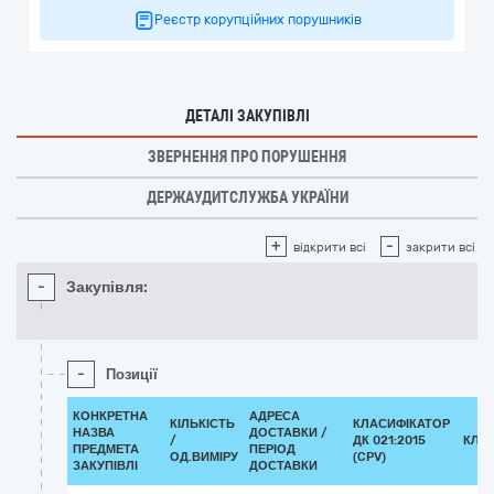
Реєстр корупційних порушників
ДЕТАЛІ ЗАКУПІВЛІ
ЗВЕРНЕННЯ ПРО ПОРУШЕННЯ
ДЕРЖАУДИТСЛУЖБА УКРАЇНИ
+
-
відкрити всі
закрити всі
-
Закупівля:
-
Позиції
КОНКРЕТНА
АДРЕСА
КІЛЬКІСТЬ
КЛАСИФІКАТОР
НАЗВА
ДОСТАВКИ /
/
ДК 021:2015
КЛА
ПРЕДМЕТА
ПЕРІОД
ОД.ВИМІРУ
(CPV)
ЗАКУПІВЛІ
ДОСТАВКИ