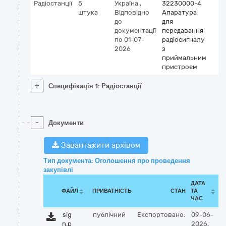
Радіостанції
5
Україна
,
32230000-4
штука
Відповідно
Апаратура
до
для
документації
передавання
по 01-07-
радіосигналу
2026
з
приймальним
пристроєм
+
Специфікація 1: Радіостанції
-
Документи
Завантажити архівом
Тип документа: Оголошення про проведення
закупівлі
ДАТА
ФАЙЛ
ПРИВАТНІСТЬ
СТАН
ТА
ЧАС
sig
публічний
Експортовано:
09-06-
n.p
2026,