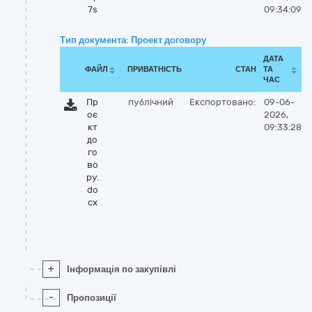
7s
09:34:09
Тип документа: Проект договору
ДАТА
ФАЙЛ
ПРИВАТНІСТЬ
СТАН
ТА
ЧАС
Пр
публічний
Експортовано:
09-06-
оє
2026,
кт
09:33:28
до
го
во
ру.
do
cx
+
Інформація по закупівлі
-
Пропозиції