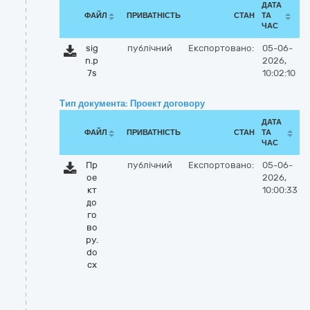
ДАТА
ФАЙЛ
ПРИВАТНІСТЬ
СТАН
ТА
ЧАС
sig
публічний
Експортовано:
05-06-
n.p
2026,
7s
10:02:10
Тип документа: Проект договору
ДАТА
ФАЙЛ
ПРИВАТНІСТЬ
СТАН
ТА
ЧАС
Пр
публічний
Експортовано:
05-06-
ое
2026,
кт
10:00:33
до
го
во
ру.
do
cx