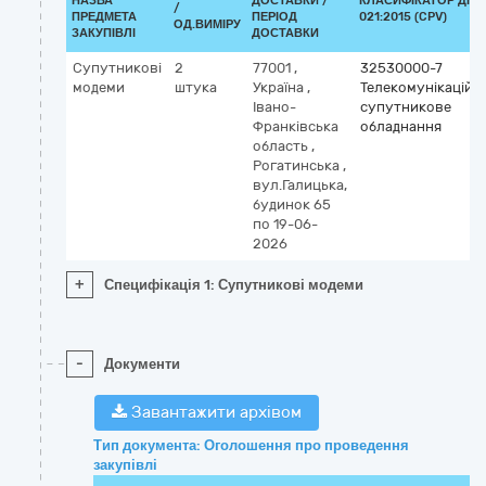
НАЗВА
ДОСТАВКИ /
КЛАСИФІКАТОР ДК
/
ПРЕДМЕТА
ПЕРІОД
021:2015 (CPV)
ОД.ВИМІРУ
ЗАКУПІВЛІ
ДОСТАВКИ
Супутникові
2
77001
,
32530000-7
модеми
штука
Україна
,
Телекомунікаційн
Івано-
супутникове
Франківська
обладнання
область
,
Рогатинська
,
вул.Галицька,
будинок 65
по 19-06-
2026
+
Специфікація 1: Супутникові модеми
-
Документи
Завантажити архівом
Тип документа: Оголошення про проведення
закупівлі