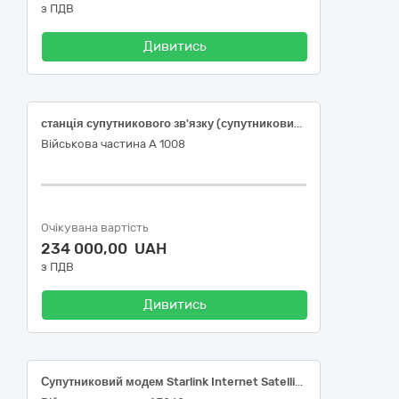
з ПДВ
Дивитись
станція супутникового зв'язку (супутниковий модем Starlink Internet Satellite Mini, без прив'язки до місця, без акаунта під нову реєстрацію, для ринку європи) – 13 шт.
Військова частина А 1008
Очікувана вартість
234 000,00 UAH
з ПДВ
Дивитись
Супутниковий модем Starlink Internet Satellite Mini