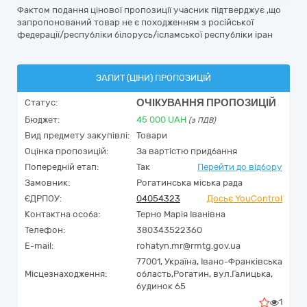
Фактом подання цінової пропозиції учасник підтверджує ,що
запропонований товар не є походженням з російської
федерації/республіки білорусь/ісламської республіки іран
ЗАПИТ (ЦІНИ) ПРОПОЗИЦІЙ
ОЧІКУВАННЯ ПРОПОЗИЦІЙ
Статус:
Бюджет:
45 000
UAH
(з ПДВ)
Вид предмету закупівлі:
Товари
Оцінка пропозицій:
За вартістю придбання
Попередній етап:
Так
Перейти до відбору
Замовник:
Рогатинська міська рада
ЄДРПОУ:
04054323
Досьє YouControl
Контактна особа:
Терно Марія Іванівна
Телефон:
380343522360
E-mail:
rohatyn.mr@rmtg.gov.ua
77001,
Україна
,
Івано-Франківська
Місцезнаходження:
область,
Рогатин,
вул.Галицька,
будинок 65
1