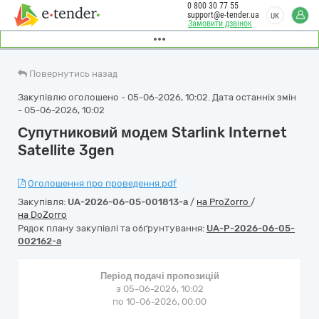
0 800 30 77 55
support@e-tender.ua
UK
Замовити дзвінок
Повернутись назад
Закупівлю оголошено - 05-06-2026, 10:02. Дата останніх змін
- 05-06-2026, 10:02
Супутниковий модем Starlink Internet
Satellite 3gen
Оголошення про проведення.pdf
Закупівля:
UA-2026-06-05-001813-a
/
на ProZorro
/
на DoZorro
Рядок плану закупівлі та обґрунтування:
UA-P-2026-06-05-
002162-a
Період подачі пропозицій
з 05-06-2026, 10:02
по 10-06-2026, 00:00