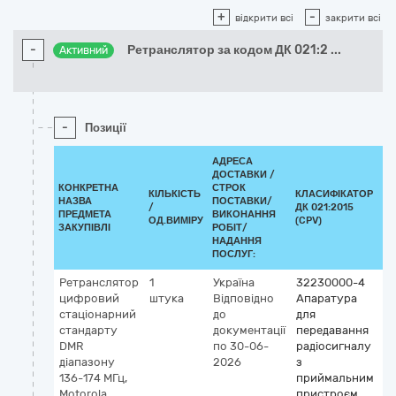
+
-
відкрити всі
закрити всі
-
Ретранслятор за кодом ДК 021:2
...
Активний
-
Позиції
АДРЕСА
ДОСТАВКИ /
КОНКРЕТНА
СТРОК
КІЛЬКІСТЬ
КЛАСИФІКАТОР
НАЗВА
ПОСТАВКИ/
/
ДК 021:2015
К
ПРЕДМЕТА
ВИКОНАННЯ
ОД.ВИМІРУ
(CPV)
ЗАКУПІВЛІ
РОБІТ/
НАДАННЯ
ПОСЛУГ:
Ретранслятор
1
Україна
32230000-4
цифровий
штука
Відповідно
Апаратура
стаціонарний
до
для
стандарту
документації
передавання
DMR
по 30-06-
радіосигналу
діапазону
2026
з
136-174 МГц,
приймальним
Motorola
пристроєм