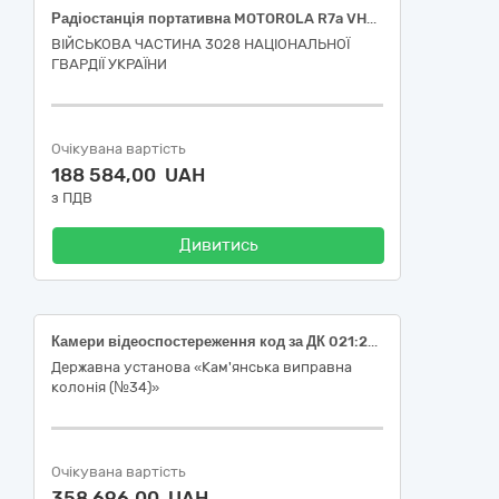
Радіостанція портативна MOTOROLA R7a VHF – діапазону.
ВІЙСЬКОВА ЧАСТИНА 3028 НАЦІОНАЛЬНОЇ
ГВАРДІЇ УКРАЇНИ
Очікувана вартість
188 584,00 UAH
з ПДВ
Дивитись
Камери відеоспостереження код за ДК 021:2015: 32234000-2 (Камери відеоспостереження)
Державна установа «Кам'янська виправна
колонія (№34)»
Очікувана вартість
358 696,00 UAH