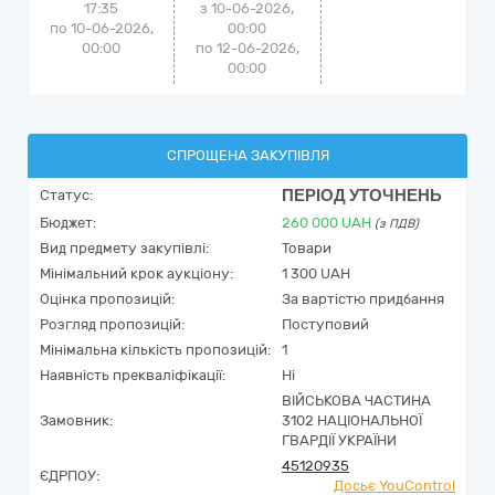
17:35
з 10-06-2026,
по 10-06-2026,
00:00
00:00
по 12-06-2026,
00:00
СПРОЩЕНА ЗАКУПІВЛЯ
ПЕРІОД УТОЧНЕНЬ
Статус:
Бюджет:
260 000
UAH
(з ПДВ)
Вид предмету закупівлі:
Товари
Мінімальний крок аукціону:
1 300 UAH
Оцінка пропозицій:
За вартістю придбання
Розгляд пропозицій:
Поступовий
Мінімальна кількість пропозицій:
1
Наявність прекваліфікації:
Ні
ВІЙСЬКОВА ЧАСТИНА
Замовник:
3102 НАЦІОНАЛЬНОЇ
ГВАРДІЇ УКРАЇНИ
45120935
ЄДРПОУ:
Досьє YouControl