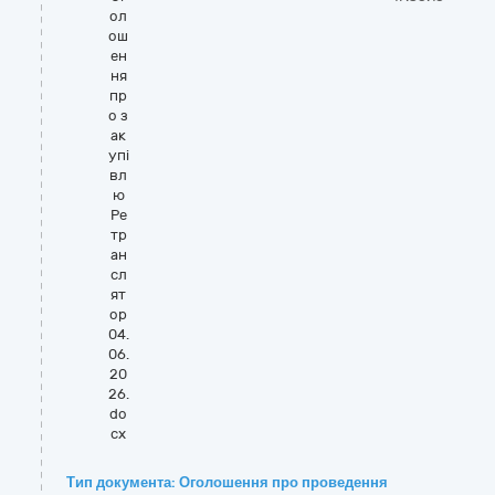
ол
ош
ен
ня
пр
о з
ак
упі
вл
ю
Ре
тр
ан
сл
ят
ор
04.
06.
20
26.
do
cx
Тип документа: Оголошення про проведення