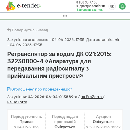
0 800 30 77 55
support@e-tender.ua
UK
Замовити дзвінок
Повернутись назад
Закупівлю оголошено - 04-06-2026, 17:35. Дата останніх змін
- 04-06-2026, 17:35
Ретранслятор за кодом ДК 021:2015:
32230000-4 «Апаратура для
передавання радіосигналу з
приймальним пристроєм»
Оголошення про проведення.pdf
Закупівля:
UA-2026-06-04-013889-a
/
на ProZorro
/
на DoZorro
Період уточнень
Період подачі
Аукціон
Триває
пропозицій
Очікується
з 04-06-2026,
Очікується
з
12-06-2026, 15:32