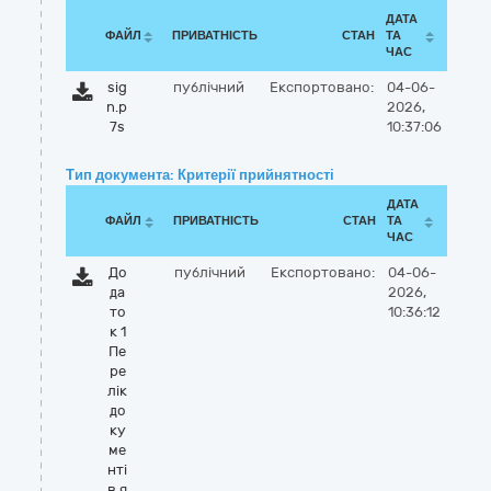
ДАТА
ФАЙЛ
ПРИВАТНІСТЬ
СТАН
ТА
ЧАС
sig
публічний
Експортовано:
04-06-
n.p
2026,
7s
10:37:06
Тип документа: Критерії прийнятності
ДАТА
ФАЙЛ
ПРИВАТНІСТЬ
СТАН
ТА
ЧАС
До
публічний
Експортовано:
04-06-
да
2026,
то
10:36:12
к 1
Пе
ре
лік
до
ку
ме
нті
в я