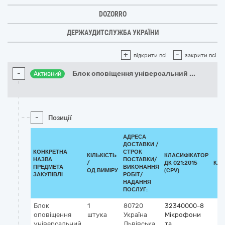
DOZORRO
ДЕРЖАУДИТСЛУЖБА УКРАЇНИ
+
-
відкрити всі
закрити всі
-
Блок оповіщення універсальний
...
Активний
-
Позиції
АДРЕСА
ДОСТАВКИ /
КОНКРЕТНА
СТРОК
КІЛЬКІСТЬ
КЛАСИФІКАТОР
НАЗВА
ПОСТАВКИ/
/
ДК 021:2015
КЛА
ПРЕДМЕТА
ВИКОНАННЯ
ОД.ВИМІРУ
(CPV)
ЗАКУПІВЛІ
РОБІТ/
НАДАННЯ
ПОСЛУГ:
Блок
1
80720
32340000-8
оповіщення
штука
Україна
Мікрофони
універсальний
Львівська
та