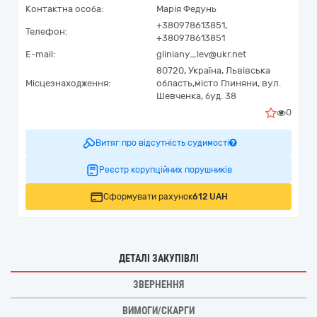
Контактна особа:
Марія Федунь
+380978613851,
Телефон:
+380978613851
E-mail:
gliniany_lev@ukr.net
80720,
Україна
,
Львівська
Місцезнаходження:
область,
місто Глиняни,
вул.
Шевченка, буд. 38
0
Витяг про відсутність судимості
Реєстр корупційних порушників
Сформувати рахунок
612 UAH
ДЕТАЛІ ЗАКУПІВЛІ
ЗВЕРНЕННЯ
ВИМОГИ/СКАРГИ