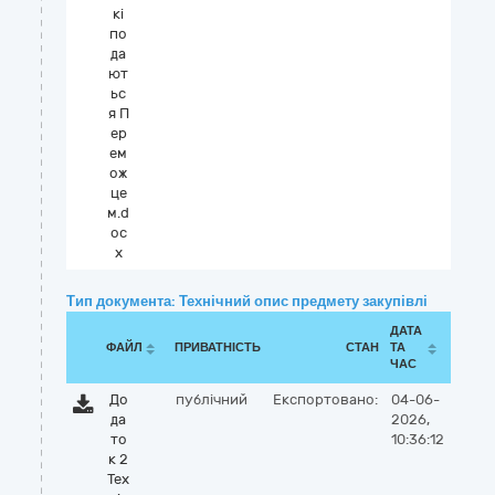
кі
по
да
ют
ьс
я П
ер
ем
ож
це
м.d
oc
x
Тип документа: Технічний опис предмету закупівлі
ДАТА
ФАЙЛ
ПРИВАТНІСТЬ
СТАН
ТА
ЧАС
До
публічний
Експортовано:
04-06-
да
2026,
то
10:36:12
к 2
Тех