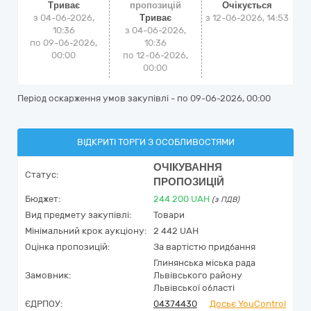
Триває
пропозицій
Очікується
з 04-06-2026,
Триває
з
12-06-2026, 14:53
10:36
з 04-06-2026,
по 09-06-2026,
10:36
00:00
по 12-06-2026,
00:00
Період оскарження умов закупівлі - по
09-06-2026, 00:00
ВІДКРИТІ ТОРГИ З ОСОБЛИВОСТЯМИ
ОЧІКУВАННЯ
Статус:
ПРОПОЗИЦІЙ
Бюджет:
244 200
UAH
(з ПДВ)
Вид предмету закупівлі:
Товари
Мінімальний крок аукціону:
2 442 UAH
Оцінка пропозицій:
За вартістю придбання
Глинянська міська рада
Замовник:
Львівського району
Львівської області
ЄДРПОУ:
04374430
Досьє YouControl