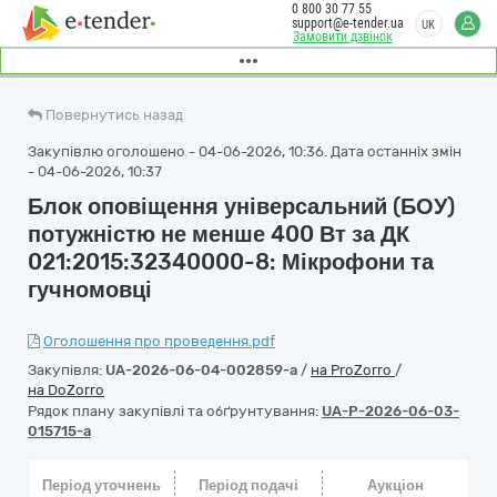
0 800 30 77 55
support@e-tender.ua
UK
Замовити дзвінок
Повернутись назад
Закупівлю оголошено - 04-06-2026, 10:36. Дата останніх змін
- 04-06-2026, 10:37
Блок оповіщення універсальний (БОУ)
потужністю не менше 400 Вт за ДК
021:2015:32340000-8: Мікрофони та
гучномовці
Оголошення про проведення.pdf
Закупівля:
UA-2026-06-04-002859-a
/
на ProZorro
/
на DoZorro
Рядок плану закупівлі та обґрунтування:
UA-P-2026-06-03-
015715-a
Період уточнень
Період подачі
Аукціон