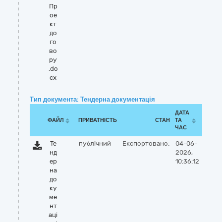
Пр
ое
кт
до
го
во
ру
.do
cx
Тип документа: Тендерна документація
ДАТА
ФАЙЛ
ПРИВАТНІСТЬ
СТАН
ТА
ЧАС
Те
публічний
Експортовано:
04-06-
нд
2026,
ер
10:36:12
на
до
ку
ме
нт
аці