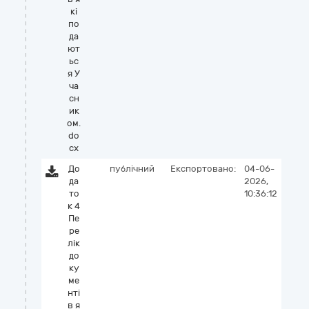
кі
по
да
ют
ьс
я У
ча
сн
ик
ом.
do
cx
До
публічний
Експортовано:
04-06-
да
2026,
то
10:36:12
к 4
Пе
ре
лік
до
ку
ме
нті
в я