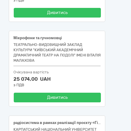
з ПДВ
Дивитись
Мікрофони та гучномовці
ТЕАТРАЛЬНО-ВИДОВИЩНИЙ ЗАКЛАД
КУЛЬТУРИ "КИЇВСЬКИЙ АКАДЕМІЧНИЙ
ДРАМАТИЧНИЙ ТЕАТР НА ПОДОЛІ" ІМЕНІ ВІТАЛІЯ
МАЛАХОВА
Очікувана вартість
25 074,00 UAH
з ПДВ
Дивитись
радіосистема в рамках реалізації проєкту «Гіперлокальні медіа як новий формат журналістики:університетська модель розвитку для Івано-Франківщини», код ДК 021:2015 (CPV) : 32340000-8 Мікрофони та гучномовці
КАРПАТСЬКИЙ НАЦІОНАЛЬНИЙ УНІВЕРСИТЕТ