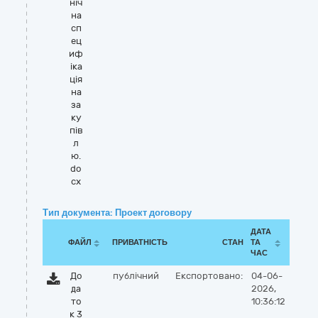
ніч
на
сп
ец
иф
іка
ція
на
за
ку
пів
л
ю.
do
cx
Тип документа: Проект договору
ДАТА
ФАЙЛ
ПРИВАТНІСТЬ
СТАН
ТА
ЧАС
До
публічний
Експортовано:
04-06-
да
2026,
то
10:36:12
к 3