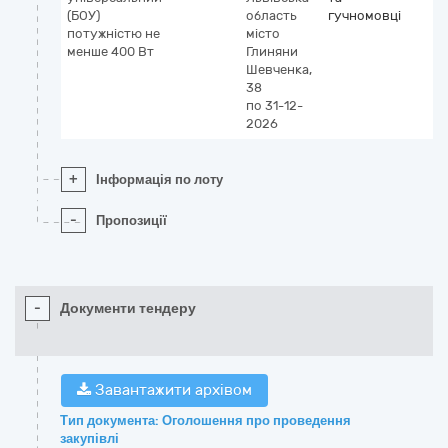
(БОУ)
область
гучномовці
потужністю не
місто
менше 400 Вт
Глиняни
Шевченка,
38
по 31-12-
2026
+
Інформація по лоту
-
Пропозиції
-
Документи тендеру
Завантажити архівом
Тип документа: Оголошення про проведення
закупівлі