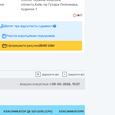
ня:
область,
Київ,
пр.Гузара Любомира,
будинок 1
0
Витяг про відсутність судимості
Реєстр корупційних порушників
Сформувати рахунок
2040 UAH
+
-
відкрити всі
закрити всі
Аукціон
очікується
з
08-06-2026, 15:57
КЛАСИФІКАТОР ДК 021:2015 (CPV)
КЛАСИФІКАТОРИ