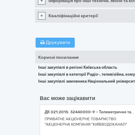
+
Інформація про інші технічні, якісні та 
+
Кваліфікаційні критерії
Друкувати
Корисні посилання
Інші закупівлі в регіоні Київська область
Інші закупівлі в категорії Радіо-, телевізійна, к
Інші закупівлі замовника Національний університе
Вас може зацікавити
ДК 021:2015: 32440000-9 – Телеметричне та термінальне обладнання, 32442200-5 – Кабельні муфти (телеметричне та термінальне обладнання)
ПРИВАТНЕ АКЦІОНЕРНЕ ТОВАРИСТВО
"АКЦІОНЕРНА КОМПАНІЯ "КИЇВВОДОКАНАЛ"