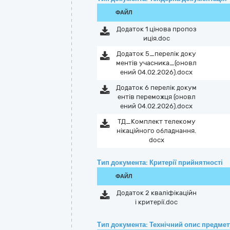
ФАЙЛ
Додаток 1 цінова пропоз
иція.doc
Додаток 5_перелік доку
ментів учасника_(оновл
ений 04.02.2026).docx
Додаток 6 перелік докум
ентів переможця (оновл
ений 04.02.2026).docx
ТД_Комплект телекому
нікаційного обладнання.
docx
Тип документа: Критерії прийнятності
ФАЙЛ
Додаток 2 кваліфікаційн
і критерії.doc
Тип документа: Технічний опис предмету