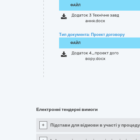
ФАЙЛ
Додаток 3 Технічне завд
ання.docx
Тип документа: Проект договору
ФАЙЛ
Додаток 4_проект дого
вору.docx
Електронні тендерні вимоги
+
Підстави для відмови в участі у процеду