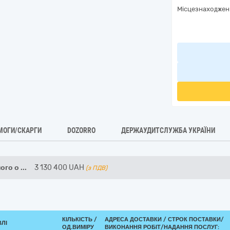
Місцезнаходжен
МОГИ/СКАРГИ
DOZORRO
ДЕРЖАУДИТСЛУЖБА УКРАЇНИ
ого о
...
3 130 400
UAH
(з ПДВ)
КІЛЬКІСТЬ /
АДРЕСА ДОСТАВКИ /
СТРОК ПОСТАВКИ/
ВЛІ
ОД.ВИМІРУ
ВИКОНАННЯ РОБІТ/НАДАННЯ ПОСЛУГ: