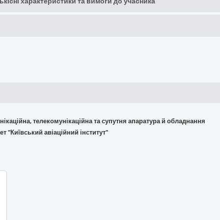
кількісні характеристики та вимоги до учасника
омунікаційна, телекомунікаційна та супутня апаратура й обладнання
т "Київський авіаційний інститут"