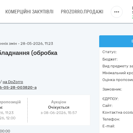
КОМЕРЦІЙНІ ЗАКУПІВЛІ
PROZORRO.ПРОДАЖІ
ніх змін - 28-05-2026, 11:23
бладнання (обробка
Статус:
Бюджет:
Вид предмету за
Мінімальний кро
Оцінка пропозиц
/
на DoZorro
6-05-28-003820-a
Замовник:
ЄДРПОУ:
 пропозицій
Аукціон
Сайт:
ає
Очікується
Контактна особ
6, 11:23
з
08-06-2026, 15:57
6, 12:00
Телефон:
E-mail:
00:00