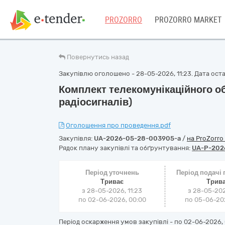
PROZORRO
PROZORRO MARKET
Повернутись назад
Закупівлю оголошено - 28-05-2026, 11:23. Дата остан
Комплект телекомунікаційного о
радіосигналів)
Оголошення про проведення.pdf
Закупівля:
UA-2026-05-28-003905-a
/
на ProZorro
Рядок плану закупівлі та обґрунтування:
UA-P-202
Період уточнень
Період подачі
Триває
Трив
з 28-05-2026, 11:23
з 28-05-202
по 02-06-2026, 00:00
по 05-06-202
Період оскарження умов закупівлі - по
02-06-2026, 