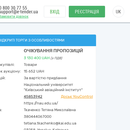
0 800 30 77 55
support@e-tender.ua
ВХІД
РЕЄСТРАЦІЯ
UK
Замовити дзвінок
ВІДКРИТІ ТОРГИ З ОСОБЛИВОСТЯМИ
ОЧІКУВАННЯ ПРОПОЗИЦІЙ
3 130 400
UAH
(з ПДВ)
купівлі:
Товари
к аукціону:
15 652 UAH
ій:
За вартістю придбання
Національний університет
"Київський авіаційний інститут"
45853942
Досьє YouControl
https://nau.edu.ua/
а:
Ткаченко Тетяна Миколаївна
380444067000
tetiana.tkachenko@kai.edu.ua
03058,
Україна
,
Київська