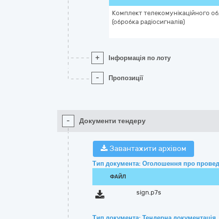
Комплект телекомунікаційного о
(обробка радіосигналів)
+
Інформація по лоту
-
Пропозиції
-
Документи тендеру
Завантажити архівом
Тип документа: Оголошення про провед
ФАЙЛ
sign.p7s
Тип документа: Тендерна документація