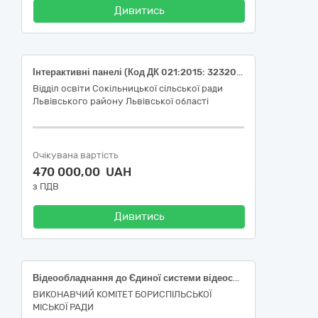
Дивитись
Інтерактивні панелі (Код ДК 021:2015: 32320000-2 Телевізійне й аудіовізуальне обладнання)
Відділ освіти Сокільницької сільської ради
Львівського району Львівської області
Очікувана вартість
470 000,00 UAH
з ПДВ
Дивитись
Відеообладнання до Єдиної системи відеоспостереження та відеоаналітики Бориспільської міської територіальної громади (ДК 021:2015 «32320000-2 Телевізійне й аудіовізуальне обладнання»)
ВИКОНАВЧИЙ КОМІТЕТ БОРИСПІЛЬСЬКОЇ
МІСЬКОЇ РАДИ