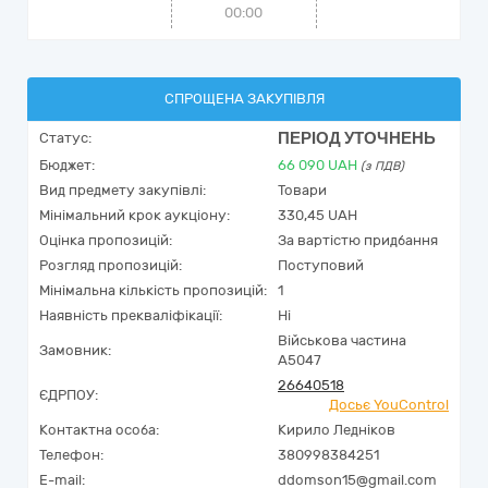
00:00
СПРОЩЕНА ЗАКУПІВЛЯ
ПЕРІОД УТОЧНЕНЬ
Статус:
Бюджет:
66 090
UAH
(з ПДВ)
Вид предмету закупівлі:
Товари
Мінімальний крок аукціону:
330,45 UAH
Оцінка пропозицій:
За вартістю придбання
Розгляд пропозицій:
Поступовий
Мінімальна кількість пропозицій:
1
Наявність прекваліфікації:
Ні
Військова частина
Замовник:
А5047
26640518
ЄДРПОУ:
Досьє YouControl
Контактна особа:
Кирило Ледніков
Телефон:
380998384251
E-mail:
ddomson15@gmail.com