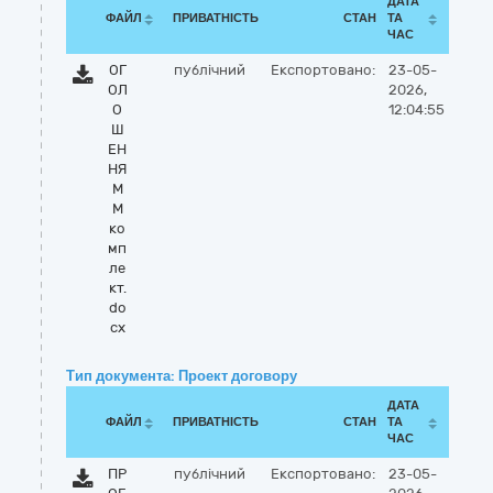
ДАТА
ФАЙЛ
ПРИВАТНІСТЬ
СТАН
ТА
ЧАС
ОГ
публічний
Експортовано:
23-05-
ОЛ
2026,
О
12:04:55
Ш
ЕН
НЯ
М
М
ко
мп
ле
кт.
do
cx
Тип документа: Проект договору
ДАТА
ФАЙЛ
ПРИВАТНІСТЬ
СТАН
ТА
ЧАС
ПР
публічний
Експортовано:
23-05-