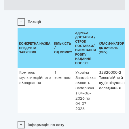
-
Позиції
АДРЕСА
ДОСТАВКИ /
СТРОК
КОНКРЕТНА НАЗВА
КІЛЬКІСТЬ
КЛАСИФІКАТОР
ПОСТАВКИ/
ПРЕДМЕТА
/
ДК 021:2015
ВИКОНАННЯ
ЗАКУПІВЛІ
ОД.ВИМІРУ
(CPV)
РОБІТ/
НАДАННЯ
ПОСЛУГ:
Комплект
1
Україна
32320000-2
мультимедійного
комплект
Запорізька
Телевізійне й
обладнання
область
аудіовізуальне
Запоріжжя
обладнання
з 04-06-
2026
по
04-07-
2026
+
Інформація по лоту