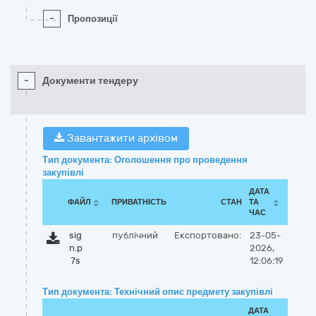
-
Пропозиції
-
Документи тендеру
Завантажити архівом
Тип документа: Оголошення про проведення
закупівлі
ДАТА
ФАЙЛ
ПРИВАТНІСТЬ
СТАН
ТА
ЧАС
sig
публічний
Експортовано:
23-05-
n.p
2026,
7s
12:06:19
Тип документа: Технічний опис предмету закупівлі
ДАТА