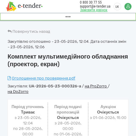
0 800 30 77 55
support@e-tender.ua
UK
Замовити дзвінок
Повернутись назад
Закупівлю оголошено - 23-05-2026, 12:04. Дата останніх змін
- 23-05-2026, 12:06
Комплект мультимедійного обладнання
(проектор, екран)
Оголошення про проведення.pdf
Закупівля:
UA-2026-05-23-000326-a
/
на ProZorro
/
на DoZorro
Період уточнень
Період подачі
Аукціон
Триває
пропозицій
Очікується
з 23-05-2026,
Очікується
з
01-06-2026, 15:00
12:04
з 28-05-2026,
по 28-05-2026,
00:00
00:00
по 01-06-2026,