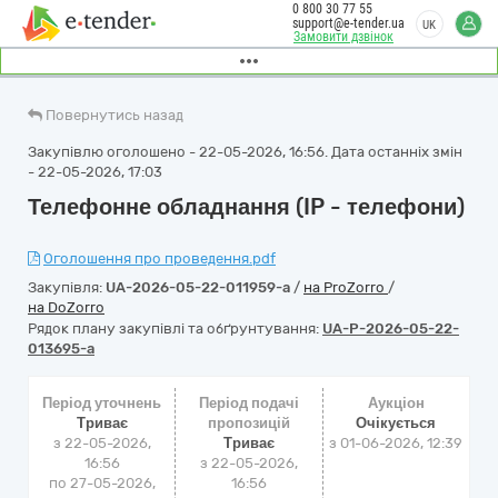
0 800 30 77 55
support@e-tender.ua
UK
Замовити дзвінок
Повернутись назад
Закупівлю оголошено - 22-05-2026, 16:56. Дата останніх змін
- 22-05-2026, 17:03
Телефонне обладнання (IP - телефони)
Оголошення про проведення.pdf
Закупівля:
UA-2026-05-22-011959-a
/
на ProZorro
/
на DoZorro
Рядок плану закупівлі та обґрунтування:
UA-P-2026-05-22-
013695-a
Період уточнень
Період подачі
Аукціон
Триває
пропозицій
Очікується
з 22-05-2026,
Триває
з
01-06-2026, 12:39
16:56
з 22-05-2026,
по 27-05-2026,
16:56