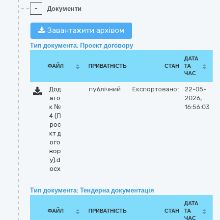
-
Документи
Завантажити архівом
Тип документа: Проект договору
ДАТА
ФАЙЛ
ПРИВАТНІСТЬ
СТАН
ТА
ЧАС
Дод
публічний
Експортовано:
22-05-
ато
2026,
к №
16:56:03
4 (П
роє
кт д
ого
вор
у).d
ocx
Тип документа: Тендерна документація
ДАТА
ФАЙЛ
ПРИВАТНІСТЬ
СТАН
ТА
ЧАС