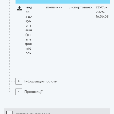
Тенд
публічний
Експортовано:
22-05-
ерн
2026,
а до
16:56:03
кум
ент
ація
(ip т
еле
фон
и).d
ocx
+
Інформація по лоту
-
Пропозиції