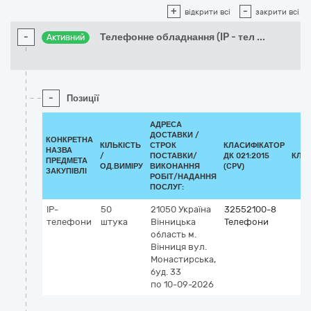
+
-
відкрити всі
закрити всі
-
Телефонне обладнання (IP - тел
...
Активний
-
Позиції
АДРЕСА
ДОСТАВКИ /
КОНКРЕТНА
КІЛЬКІСТЬ
СТРОК
КЛАСИФІКАТОР
НАЗВА
/
ПОСТАВКИ/
ДК 021:2015
КЛА
ПРЕДМЕТА
ОД.ВИМІРУ
ВИКОНАННЯ
(CPV)
ЗАКУПІВЛІ
РОБІТ/НАДАННЯ
ПОСЛУГ:
IP-
50
21050
Україна
32552100-8
телефони
штука
Вінницька
Телефони
область
м.
Вінниця
вул.
Монастирська,
буд. 33
по 10-09-2026