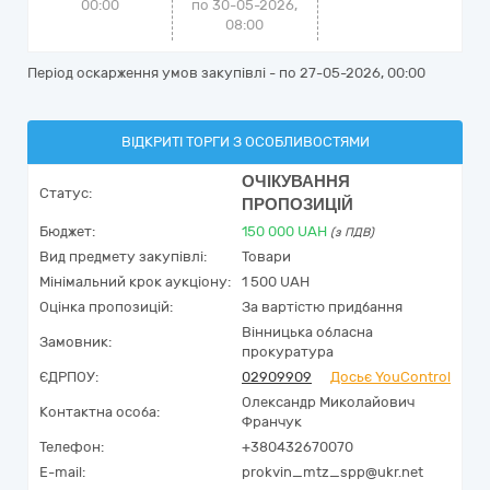
00:00
по 30-05-2026,
08:00
Період оскарження умов закупівлі - по
27-05-2026, 00:00
ВІДКРИТІ ТОРГИ З ОСОБЛИВОСТЯМИ
ОЧІКУВАННЯ
Статус:
ПРОПОЗИЦІЙ
Бюджет:
150 000
UAH
(з ПДВ)
Вид предмету закупівлі:
Товари
Мінімальний крок аукціону:
1 500 UAH
Оцінка пропозицій:
За вартістю придбання
Вінницька обласна
Замовник:
прокуратура
ЄДРПОУ:
02909909
Досьє YouControl
Олександр Миколайович
Контактна особа:
Франчук
Телефон:
+380432670070
E-mail:
prokvin_mtz_spp@ukr.net