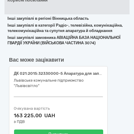
Корисні посилання
Інші закупівлі в регіоні Вінницька область
Інші закупівлі в категорії Радіо-, телевізійна, комунікаційна,
телекомунікаційна та супутня апаратура й обладнання
Інші закупівлі замовника АВІАЦІЙНА БАЗА НАЦІОНАЛЬНОЇ
ГВАРДІЇ УКРАЇНИ (ВІЙСЬКОВА ЧАСТИНА 3074)
Вас може зацікавити
ДК 021:2015:32330000-5 Апаратура для запису та відтворення аудіо- та відеоматеріалу – 4МП IP камера Dahua DH-IPC-HFW1431T1P-ZS-S4 (2.8-12 мм) або еквівалент
Львівське комунальне підприємство
"Львівсвітло"
Очікувана вартість
163 225,00 UAH
з ПДВ