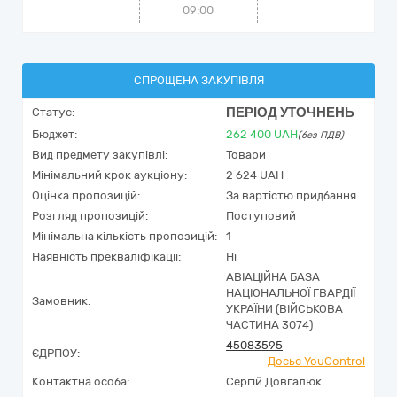
09:00
СПРОЩЕНА ЗАКУПІВЛЯ
ПЕРІОД УТОЧНЕНЬ
Статус:
Бюджет:
262 400
UAH
(без ПДВ)
Вид предмету закупівлі:
Товари
Мінімальний крок аукціону:
2 624 UAH
Оцінка пропозицій:
За вартістю придбання
Розгляд пропозицій:
Поступовий
Мінімальна кількість пропозицій:
1
Наявність прекваліфікації:
Ні
АВІАЦІЙНА БАЗА
НАЦІОНАЛЬНОЇ ГВАРДІЇ
Замовник:
УКРАЇНИ (ВІЙСЬКОВА
ЧАСТИНА 3074)
45083595
ЄДРПОУ:
Досьє YouControl
Контактна особа:
Сергій Довгалюк