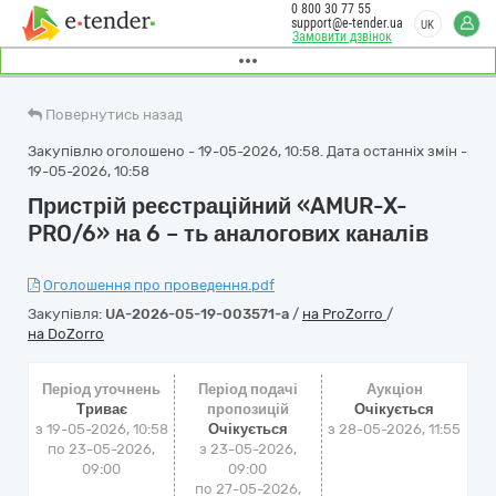
0 800 30 77 55
support@e-tender.ua
UK
Замовити дзвінок
Повернутись назад
Закупівлю оголошено - 19-05-2026, 10:58. Дата останніх змін -
19-05-2026, 10:58
Пристрій реєстраційний «AMUR-X-
PRO/6» на 6 – ть аналогових каналів
Оголошення про проведення.pdf
Закупівля:
UA-2026-05-19-003571-a
/
на ProZorro
/
на DoZorro
Період уточнень
Період подачі
Аукціон
Триває
пропозицій
Очікується
з 19-05-2026, 10:58
Очікується
з
28-05-2026, 11:55
по 23-05-2026,
з 23-05-2026,
09:00
09:00
по 27-05-2026,