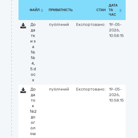
ДАТА
ФАЙЛ
ПРИВАТНІСТЬ
СТАН
ТА
ЧАС
До
публічний
Експортовано:
19-05-
да
2026,
тк
10:58:15
и з
а
№
№
4,
5.d
oc
x
До
публічний
Експортовано:
19-05-
да
2026,
то
10:58:15
к
№2
до
ог
ол
ош