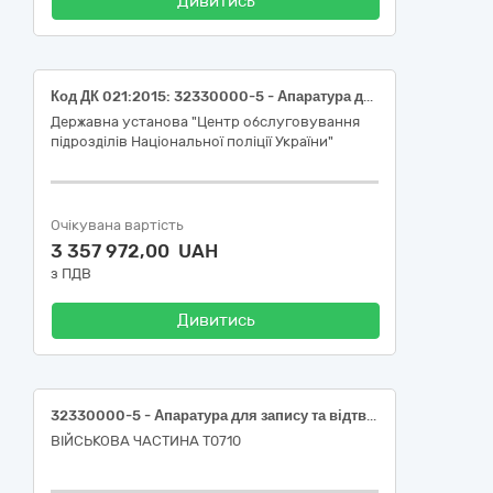
Дивитись
Код ДК 021:2015: 32330000-5 - Апаратура для запису та відтворення аудіо- та відеоматеріалу (Цифрова відеокамера Panasonic HC-V900 Black або еквівалент)
Державна установа "Центр обслуговування
підрозділів Національної поліції України"
Очікувана вартість
3 357 972,00 UAH
з ПДВ
Дивитись
32330000-5 - Апаратура для запису та відтворення аудіо- та відеоматеріалу (32333000-6 Апаратура для відеозапису та відео відтворення)
ВІЙСЬКОВА ЧАСТИНА Т0710