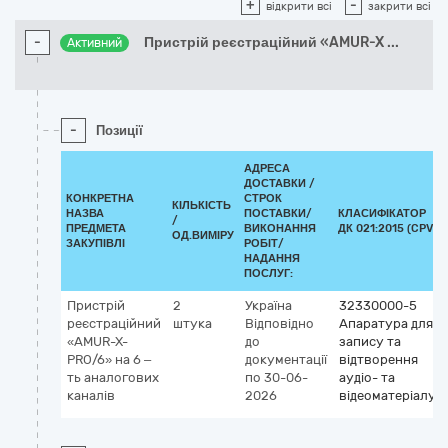
+
-
відкрити всі
закрити всі
-
Пристрій реєстраційний «AMUR-X
...
Активний
-
Позиції
АДРЕСА
ДОСТАВКИ /
КОНКРЕТНА
СТРОК
КІЛЬКІСТЬ
НАЗВА
ПОСТАВКИ/
КЛАСИФІКАТОР
/
ПРЕДМЕТА
ВИКОНАННЯ
ДК 021:2015 (CPV)
ОД.ВИМІРУ
ЗАКУПІВЛІ
РОБІТ/
НАДАННЯ
ПОСЛУГ:
Пристрій
2
Україна
32330000-5
реєстраційний
штука
Відповідно
Апаратура для
«AMUR-X-
до
запису та
PRO/6» на 6 –
документації
відтворення
ть аналогових
по 30-06-
аудіо- та
каналів
2026
відеоматеріалу