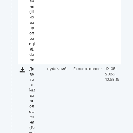
ен
ня
(Ці
но
ва
пр
оп
оз
иці
я).
do
cx
До
публічний
Експортовано:
19-05-
да
2026,
то
10:58:15
к
№3
до
ог
ол
ош
ен
ня
(Те
хні