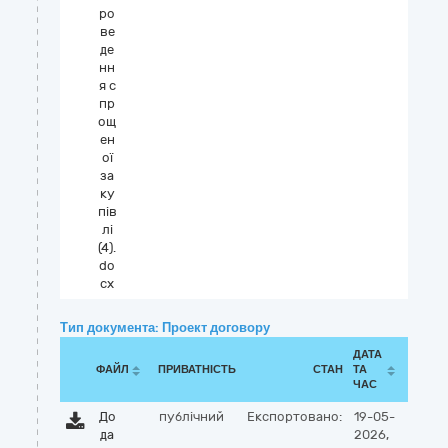
ро
ве
де
нн
я с
пр
ощ
ен
ої
за
ку
пів
лі
(4).
do
cx
Тип документа: Проект договору
ДАТА
ФАЙЛ
ПРИВАТНІСТЬ
СТАН
ТА
ЧАС
До
публічний
Експортовано:
19-05-
да
2026,