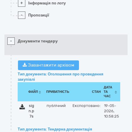
+
Інформація по лоту
-
Пропозиції
-
Документи тендеру
Завантажити архівом
Тип документа: Оголошення про проведення
закупівлі
ДАТА
ФАЙЛ
ПРИВАТНІСТЬ
СТАН
ТА
ЧАС
sig
публічний
Експортовано:
19-05-
n.p
2026,
7s
10:58:25
Тип документа: Тендерна документація