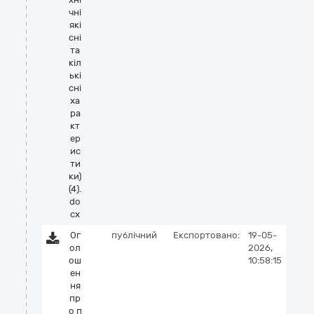
чні
які
сні
та
кіл
ькі
сні
ха
ра
кт
ер
ис
ти
ки)
(4).
do
cx
Ог
публічний
Експортовано:
19-05-
ол
2026,
ош
10:58:15
ен
ня
пр
о п