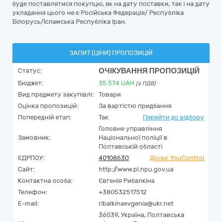
буде поставлятися покупцю, як на дату поставки, так і на дату
укладання цього не є Російська Федерація/ Республіка
Білорусь/Ісламська Республіка Іран.
ЗАПИТ (ЦІНИ) ПРОПОЗИЦІЙ
ОЧІКУВАННЯ ПРОПОЗИЦІЙ
Статус:
Бюджет:
35 574
UAH
(з ПДВ)
Вид предмету закупівлі:
Товари
Оцінка пропозицій:
За вартістю придбання
Попередній етап:
Так
Перейти до відбору
Головне управління
Замовник:
Національної поліції в
Полтавській області
ЄДРПОУ:
40108630
Досьє YouControl
Сайт:
http://www.pl.npu.gov.ua
Контактна особа:
Євгенія Рибалкіна
Телефон:
+380532517512
E-mail:
ribalkinaevgenia@ukr.net
36039,
Україна
,
Полтавська