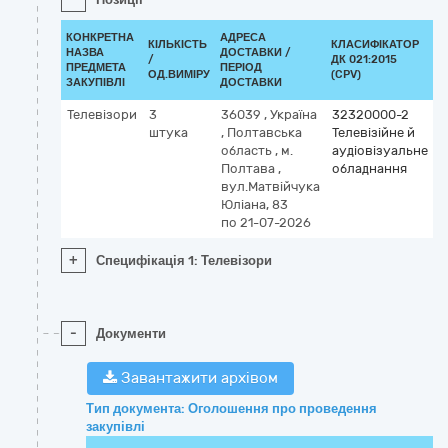
КОНКРЕТНА
АДРЕСА
КІЛЬКІСТЬ
КЛАСИФІКАТОР
НАЗВА
ДОСТАВКИ /
/
ДК 021:2015
К
ПРЕДМЕТА
ПЕРІОД
ОД.ВИМІРУ
(CPV)
ЗАКУПІВЛІ
ДОСТАВКИ
Телевізори
3
36039
,
Україна
32320000-2
штука
,
Полтавська
Телевізійне й
область
,
м.
аудіовізуальне
Полтава
,
обладнання
вул.Матвійчука
Юліана, 83
по 21-07-2026
+
Специфікація 1: Телевізори
-
Документи
Завантажити архівом
Тип документа: Оголошення про проведення
закупівлі