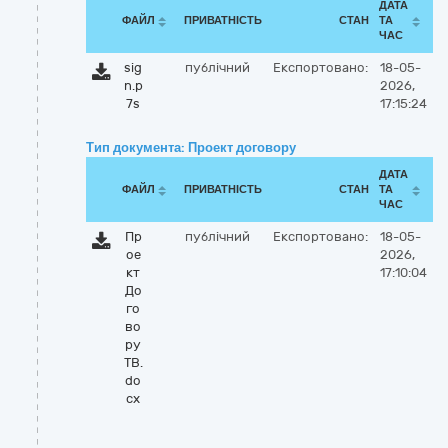
ДАТА
ФАЙЛ
ПРИВАТНІСТЬ
СТАН
ТА
ЧАС
sig
публічний
Експортовано:
18-05-
n.p
2026,
7s
17:15:24
Тип документа: Проект договору
ДАТА
ФАЙЛ
ПРИВАТНІСТЬ
СТАН
ТА
ЧАС
Пр
публічний
Експортовано:
18-05-
ое
2026,
кт
17:10:04
До
го
во
ру
ТВ.
do
cx