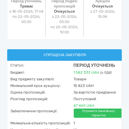
Період уточнень
Період подачі
Аукціон
Триває
пропозицій
Очікується
з 18-05-2026, 17:04
Очікується
з
27-05-2026,
по 22-05-2026,
з 22-05-2026,
15:08
00:00
00:00
по 26-05-2026,
10:00
СПРОЩЕНА ЗАКУПІВЛЯ
ПЕРІОД УТОЧНЕНЬ
Статус:
Бюджет:
1 582 333
UAH
(з ПДВ)
Вид предмету закупівлі:
Товари
Мінімальний крок аукціону:
15 823 UAH
Оцінка пропозицій:
За вартістю придбання
Розгляд пропозицій:
Поступовий
47 469 UAH
Забезпечення пропозиції:
Отримати банківську
гарантію
Мінімальна кількість пропозицій:
1