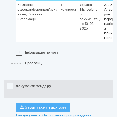
Комплект
1
Україна
322300
відеоконференцзв'язку
комплект
Відповідно
Апарат
та відображення
до
для
інформації
документації
переда
по 10-08-
радіос
2026
з
прийма
пристр
+
Інформація по лоту
-
Пропозиції
-
Документи тендеру
Завантажити архівом
Тип документа: Оголошення про проведення