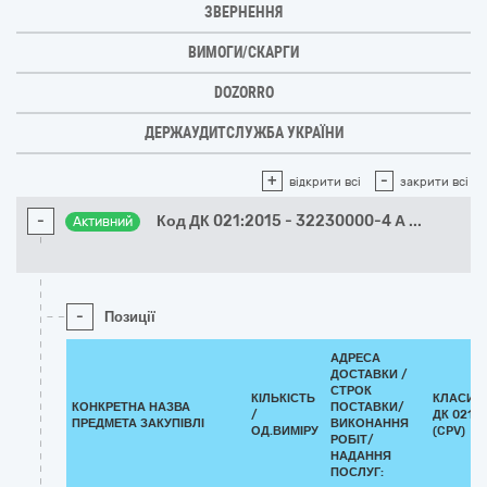
ЗВЕРНЕННЯ
ВИМОГИ/СКАРГИ
DOZORRO
ДЕРЖАУДИТСЛУЖБА УКРАЇНИ
+
-
відкрити всі
закрити всі
-
Код ДК 021:2015 - 32230000-4 А
...
Активний
-
Позиції
АДРЕСА
ДОСТАВКИ /
СТРОК
КІЛЬКІСТЬ
КЛАСИФ
КОНКРЕТНА НАЗВА
ПОСТАВКИ/
/
ДК 021:2
ПРЕДМЕТА ЗАКУПІВЛІ
ВИКОНАННЯ
ОД.ВИМІРУ
(CPV)
РОБІТ/
НАДАННЯ
ПОСЛУГ: