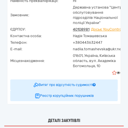
Наявність прекваліфікації:
Ні
Державна установа "Центр
обслуговування
Замовник:
підрозділів Національної
поліції України"
ЄДРПОУ:
40108981
Досьє YouControl
Контактна особа:
Надія Томашевська
Телефон:
+380443632447
E-mail:
nadiia.tomashevska@ukr.net
01601,
Україна
,
Київська
Місцезнаходження:
область,
вул. Академіка
Богомольця, 10
0
Витяг про відсутність судимості
Реєстр корупційних порушників
ДЕТАЛІ ЗАКУПІВЛІ