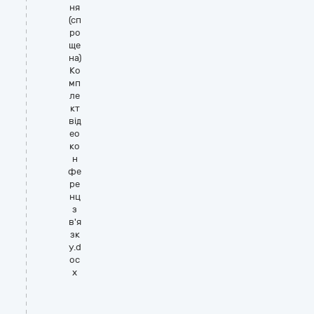
ня
(сп
ро
ще
на)
Ко
мп
ле
кт
від
ео
ко
н
фе
ре
нц
з
в'я
зк
у.d
oc
x