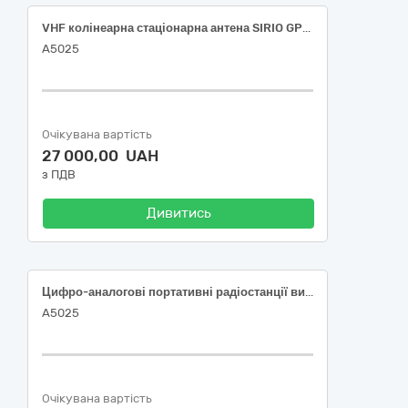
VHF колінеарна стаціонарна антена SIRIO GPF 22N або еквівалент код за ДК 021:2015: 32230000-4 «Апаратура для передавання радіосигналу з приймальним пристроєм».
А5025
Очікувана вартість
27 000,00 UAH
з ПДВ
Дивитись
Цифро-аналогові портативні радіостанції виробництва Моторола Солюшинс R7А VHF (AES 256) або еквівалент.
А5025
Очікувана вартість