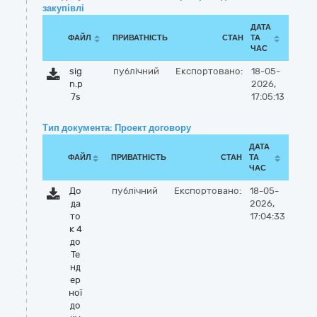
закупівлі
ДАТА
ФАЙЛ
ПРИВАТНІСТЬ
СТАН
ТА
ЧАС
sig
публічний
Експортовано:
18-05-
n.p
2026,
7s
17:05:13
Тип документа: Проект договору
ДАТА
ФАЙЛ
ПРИВАТНІСТЬ
СТАН
ТА
ЧАС
До
публічний
Експортовано:
18-05-
да
2026,
то
17:04:33
к 4
до
Те
нд
ер
ної
до