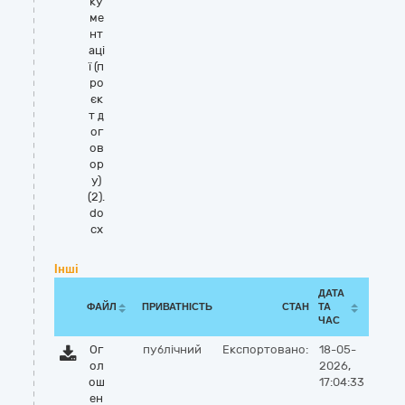
ку
ме
нт
аці
ї (п
ро
єк
т д
ог
ов
ор
у)
(2).
do
cx
Інші
ДАТА
ФАЙЛ
ПРИВАТНІСТЬ
СТАН
ТА
ЧАС
Ог
публічний
Експортовано:
18-05-
ол
2026,
ош
17:04:33
ен