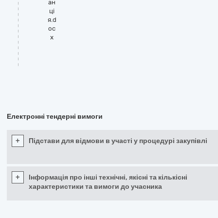
ан
ці
я.d
oc
x
Електронні тендерні вимоги
+
Підстави для відмови в участі у процедурі закупівлі
+
Інформація про інші технічні, якісні та кількісні
характеристики та вимоги до учасника