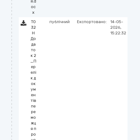
я.d
oc
x
Т0
публічний
Експортовано:
14-05-
32
2026,
Н
15:22:32
До
да
то
к 2
_П
ер
елі
к д
ок
ум
ен
тів
пе
ре
мо
жц
я п
ро
це