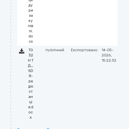
ду
ри
за
ку
пів
лі.
do
cx
Т0
публічний
Експортовано:
14-05-
32
2026,
Н Т
15:22:32
Д_
SD
R-
ра
діо
ст
ан
ці
я.d
oc
x