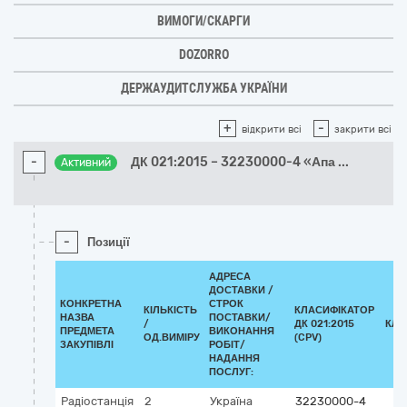
ВИМОГИ/СКАРГИ
DOZORRO
ДЕРЖАУДИТСЛУЖБА УКРАЇНИ
+
-
відкрити всі
закрити всі
-
ДК 021:2015 – 32230000-4 «Апа
...
Активний
-
Позиції
АДРЕСА
ДОСТАВКИ /
КОНКРЕТНА
СТРОК
КІЛЬКІСТЬ
КЛАСИФІКАТОР
НАЗВА
ПОСТАВКИ/
/
ДК 021:2015
КЛА
ПРЕДМЕТА
ВИКОНАННЯ
ОД.ВИМІРУ
(CPV)
ЗАКУПІВЛІ
РОБІТ/
НАДАННЯ
ПОСЛУГ:
Радіостанція
2
Україна
32230000-4