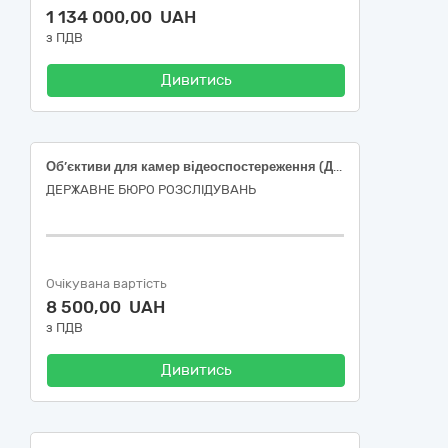
1 134 000,00 UAH
з ПДВ
Дивитись
Об’єктиви для камер відеоспостереження (ДК 021:2015: 32230000-4 Апаратура для передавання радіосигналу з приймальним пристроєм)
ДЕРЖАВНЕ БЮРО РОЗСЛІДУВАНЬ
Очікувана вартість
8 500,00 UAH
з ПДВ
Дивитись