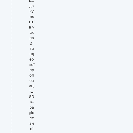
к_
до
ку
ме
нті
в у
ск
ла
ді
те
нд
ер
ної
пр
оп
оз
иці
ї_
SD
R-
ра
діо
ст
ан
ці