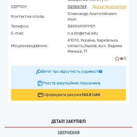
ЄДРПОУ:
02066769
Досьє YouControl
Олександр Анатолійович
Контактна особа:
Ільїн
Телефон:
380969099101
E-mail:
o.a.ilin@khai.edu
61070,
Україна
,
Харківська
Місцезнаходження:
область,
Харків,
вул. Вадима
Манька, 17
0
Витяг про відсутність судимості
Реєстр корупційних порушників
Сформувати рахунок
142.8 UAH
ДЕТАЛІ ЗАКУПІВЛІ
ЗВЕРНЕННЯ