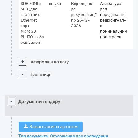
SDR 70МГц
штука
Відповідно
Апаратура
6ГГц для
до
для
гігабітних
документації
передавання
Ethernet
по 25-12-
радіосигналу
карт
2026
з
MicroSD
приймальним
PLUTO + або
пристроєм
еквівалент
+
Інформація по лоту
-
Пропозиції
-
Документи тендеру
Завантажити архівом
Тип документа: Оголошення про проведення