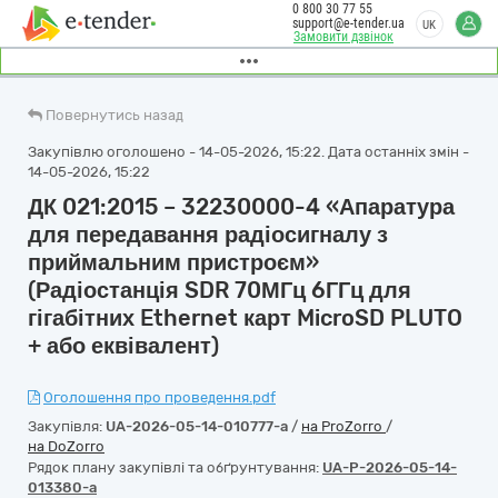
0 800 30 77 55
support@e-tender.ua
UK
Замовити дзвінок
Повернутись назад
Закупівлю оголошено - 14-05-2026, 15:22. Дата останніх змін -
14-05-2026, 15:22
ДК 021:2015 – 32230000-4 «Апаратура
для передавання радіосигналу з
приймальним пристроєм»
(Радіостанція SDR 70МГц 6ГГц для
гігабітних Ethernet карт MicroSD PLUTO
+ або еквівалент)
Оголошення про проведення.pdf
Закупівля:
UA-2026-05-14-010777-a
/
на ProZorro
/
на DoZorro
Рядок плану закупівлі та обґрунтування:
UA-P-2026-05-14-
013380-a