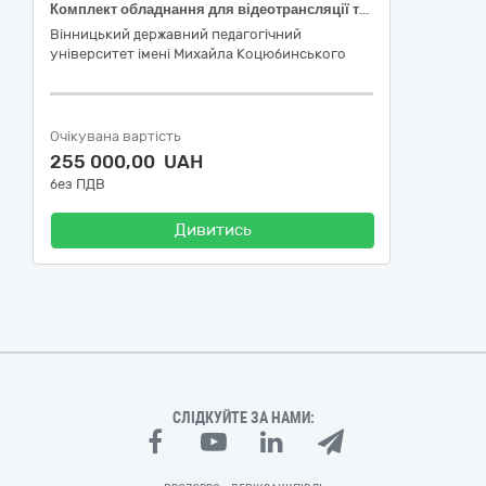
Комплект обладнання для відеотрансляції та запису у складі : камера HDMI and USB2.0 PTZ, матричний HDMI-комутатор 4x4 4K, пристрій захвату відео код ДК 021:2015: 32230000-4 — Апаратура для передавання радіосигналу з приймальною апаратурою для відтворення зображення та звуку
Вінницький державний педагогічний
університет імені Михайла Коцюбинського
Очікувана вартість
255 000,00 UAH
без ПДВ
Дивитись
СЛІДКУЙТЕ ЗА НАМИ: