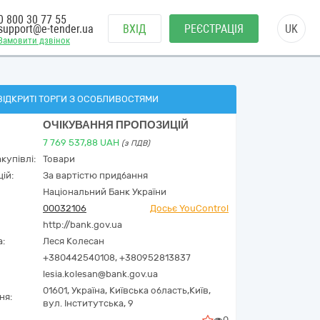
0 800 30 77 55
support@e-tender.ua
ВХІД
РЕЄСТРАЦІЯ
UK
Замовити дзвінок
ВІДКРИТІ ТОРГИ З ОСОБЛИВОСТЯМИ
ОЧІКУВАННЯ ПРОПОЗИЦІЙ
7 769 537,88
UAH
(з ПДВ)
купівлі:
Товари
ій:
За вартістю придбання
Національний Банк України
00032106
Досьє YouControl
http://bank.gov.ua
а:
Леся Колесан
+380442540108, +380952813837
lesia.kolesan@bank.gov.ua
01601,
Україна
,
Київська область,
Київ,
ня:
вул. Інститутська, 9
0