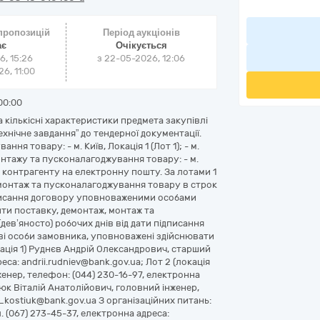
 пропозицій
Період аукціонів
ає
Очікується
6, 15:26
з
22-05-2026, 12:06
6, 11:00
00:00
та кількісні характеристики предмета закупівлі
ехнічне завдання” до тендерної документації.
я товару: - м. Київ, Локація 1 (Лот 1); - м.
онтажу та пусконалагоджування товару: - м.
ся контрагенту на електронну пошту. За лотами 1
 монтаж та пусконалагоджування товару в строк
ідписання договору уповноваженими особами
ити поставку, демонтаж, монтаж та
дев’яносто) робочих днів від дати підписання
і особи замовника, уповноважені здійснювати
окація 1) Руднєв Андрій Олександрович, старший
са: andrii.rudniev@bank.gov.ua; Лот 2 (локація
енер, телефон: (044) 230-16-97, електронна
тюк Віталій Анатолійович, головний інженер,
i_kostiuk@bank.gov.ua З організаційних питань:
 (067) 273-45-37, електронна адреса: