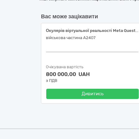
Вас може зацікавити
Окулярів віртуальної реальності Meta Quest 3s 256 GB (оригінал або еквівалент)
військова частина А2407
Очікувана вартість
800 000,00 UAH
з ПДВ
Дивитись