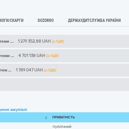
МОГИ/СКАРГИ
DOZORRO
ДЕРЖАУДИТСЛУЖБА УКРАЇНИ
стеми
...
1 279 352,88
UAH
(з ПДВ)
стеми
...
4 701 138
UAH
(з ПДВ)
стем
...
1 789 047
UAH
(з ПДВ)
ення закупівлі
ПРИВАТНІСТЬ
публічний