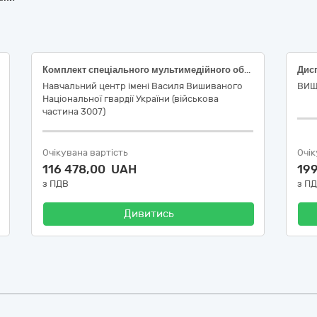
Комплект спеціального мультимедійного обладнання для навчальних класів (проєктор, ноутбук, проекційний екран на тринозі)
Навчальний центр імені Василя Вишиваного
ВИЩ
Національної гвардії України (військова
частина 3007)
Очікувана вартість
Очік
116 478,00 UAH
19
з ПДВ
з П
Дивитись