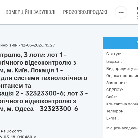
КОМЕРЦІЙНІ ЗАКУПІВЛІ
PROZORRO.ПРОДАЖІ
ніх змін - 12-05-2026, 15:27
ролю, 3 лоти: лот 1 -
Статус:
гічного відеоконтролю з
Бюджет:
Вид предмету за
м. Київ, Локація 1 -
Оцінка пропозиц
 для системи технологічного
Замовник:
онтажем та
ЄДРПОУ:
ація 2 - 32323300-6; лот 3 -
Сайт:
гічного відеоконтролю з
Контактна особ
м, м. Одеса - 32323300-6
Телефон:
E-mail:
Місцезнаходжен
/
на DoZorro
6-03-18-010460-a