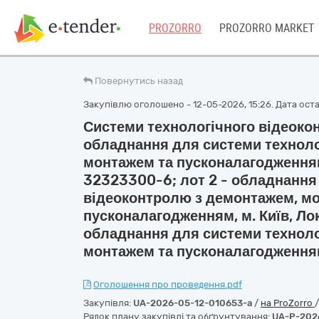
PROZORRO
PROZORRO MARKET
Повернутись назад
Закупівлю оголошено - 12-05-2026, 15:26. Дата остан
Системи технологічного відеоконт
обладнання для системи техноло
монтажем та пусконалагодженням, 
32323300-6; лот 2 - обладнання
відеоконтролю з демонтажем, м
пусконалагодженням, м. Київ, Лок
обладнання для системи техноло
монтажем та пусконалагодження
Оголошення про проведення.pdf
Закупівля:
UA-2026-05-12-010653-a
/
на ProZorro
Рядок плану закупівлі та обґрунтування:
UA-P-202