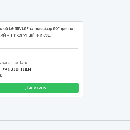
Дисплей LG 55VL5F та телевізор 50” для потреб Вищого антикорупційного суду
ИЙ АНТИКОРУПЦІЙНИЙ СУД
увана вартість
9 795,00 UAH
ДВ
Дивитись