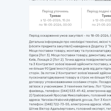
Період уточнень
Період подачі
Триває
Трив
з 12-05-2026, 15:26
з 12-05-202
по 18-05-2026, 00:00
по 21-05-202
Період оскарження умов закупівлі - по
18-05-2026, 
Детальна інформація про необхідні технічні, якісні 
(обсяги предмета закупівлі) наведена в Додатку 2 “Т
Місце поставки товару, монтажу та пусконалагоджуванн
Одеса (Лот 3). Місце поставки товару, демонтажу, м
Київ, Локація 2 (Лот 2). Точна адреса повідомляєть
та 3 Контрагент зобов’язаний здійснити поставку,
не більше 90 (дев’яносто) робочих днів від дати п
сторін. За лотом 2 Контрагент зобов’язаний здійсн
пусконалагоджування товару в строк не більше 90 (
договору уповноваженими особами сторін. Посадов
зв'язок з учасниками: З технічних питань: Лот 1 (л
фахівець, телефон: (044) 533-41-42, електронна адре
2) Грабовський Ярослав Миколайович, головний інж
адреса: Yaroslav.Hrabovskyi@bank.gov.ua; Лот 3 Кос
телефон: (048) 722-73-55, електронна адреса: vitali
Шітив Віктор Адальбертович, головний експерт, тел.