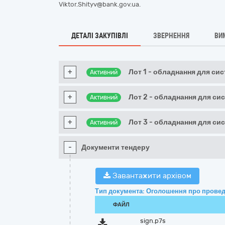
Viktor.Shityv@bank.gov.ua.
ДЕТАЛІ ЗАКУПІВЛІ
ЗВЕРНЕННЯ
ВИ
+
Лот 1 - обладнання для си
Активний
+
Лот 2 - обладнання для си
Активний
+
Лот 3 - обладнання для си
Активний
-
Документи тендеру
Завантажити архівом
Тип документа: Оголошення про провед
ФАЙЛ
sign.p7s