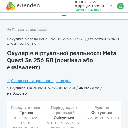
0 800 30 77 55
support@e-tender.ua
UK
Замовити дзвінок
Повернутись назад
Закупівлю оголошено - 12-05-2026, 09:06. Дата останніх змін
- 12-05-2026, 09:57
Окулярів віртуальної реальності Meta
Quest 3s 256 GB (оригінал або
еквівалент)
Оголошення про проведення.pdf
Закупівля:
UA-2026-05-12-000651-a
/
на ProZorro
/
на DoZorro
Період уточнень
Період подачі
Аукціон
Триває
пропозицій
Очікується
з 12-05-2026,
Очікується
з
22-05-2026, 11:30
09:06
з 18-05-2026, 18:30