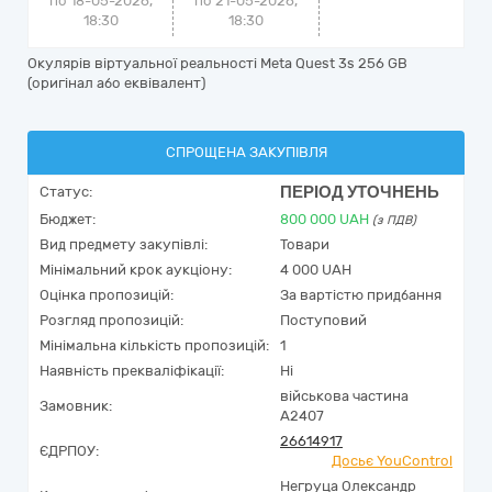
по 18-05-2026,
по 21-05-2026,
18:30
18:30
Окулярів віртуальної реальності Meta Quest 3s 256 GB
(оригінал або еквівалент)
СПРОЩЕНА ЗАКУПІВЛЯ
ПЕРІОД УТОЧНЕНЬ
Статус:
Бюджет:
800 000
UAH
(з ПДВ)
Вид предмету закупівлі:
Товари
Мінімальний крок аукціону:
4 000 UAH
Оцінка пропозицій:
За вартістю придбання
Розгляд пропозицій:
Поступовий
Мінімальна кількість пропозицій:
1
Наявність прекваліфікації:
Ні
військова частина
Замовник:
А2407
26614917
ЄДРПОУ:
Досьє YouControl
Негруца Олександр