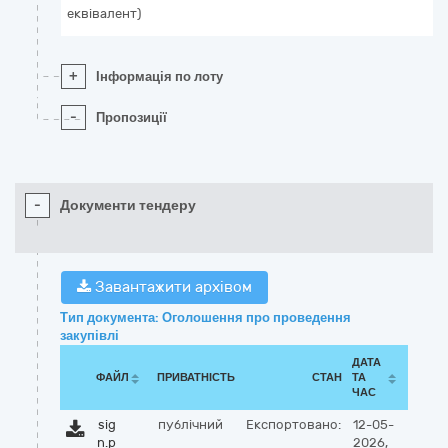
еквівалент)
+
Інформація по лоту
-
Пропозиції
-
Документи тендеру
Завантажити архівом
Тип документа: Оголошення про проведення
закупівлі
ДАТА
ФАЙЛ
ПРИВАТНІСТЬ
СТАН
ТА
ЧАС
sig
публічний
Експортовано:
12-05-
n.p
2026,