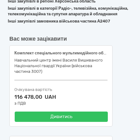
Інші закупівлі в регіоні Херсонська область
Інші закупівлі в категорії Радіо-, телевізійна, комунікаційна,
телекомунікаційна та супутня апаратура й обладнання
Інші закупівлі замовника військова частина А2407
Вас може зацікавити
Комплект спеціального мультимедійного обладнання для навчальних класів (проєктор, ноутбук, проекційний екран на тринозі)
Навчальний центр імені Василя Вишиваного
Національної гвардії України (військова
частина 3007)
Очікувана вартість
116 478,00 UAH
з ПДВ
Дивитись