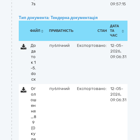
7s
09:57:15
Тип документа: Тендерна документація
ДАТА
ФАЙЛ
ПРИВАТНІСТЬ
СТАН
ТА
ЧАС
До
публічний
Експортовано:
12-05-
да
2026,
то
09:06:31
к 1
-5.
do
cx
Ог
публічний
Експортовано:
12-05-
ол
2026,
ош
09:06:31
ен
ня
_8
9
(О
ку
ля