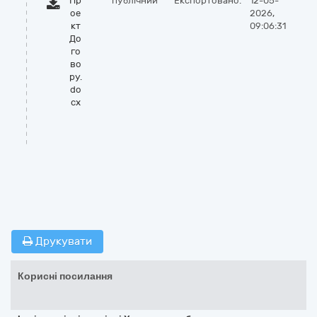
Пр
публічний
Експортовано:
12-05-
ое
2026,
кт
09:06:31
До
го
во
ру.
do
cx
Друкувати
Корисні посилання