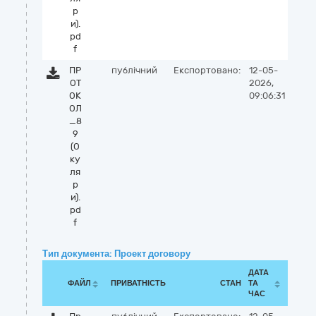
р
и).
pd
f
ПР
публічний
Експортовано:
12-05-
ОТ
2026,
ОК
09:06:31
ОЛ
_8
9
(О
ку
ля
р
и).
pd
f
Тип документа: Проект договору
ДАТА
ФАЙЛ
ПРИВАТНІСТЬ
СТАН
ТА
ЧАС