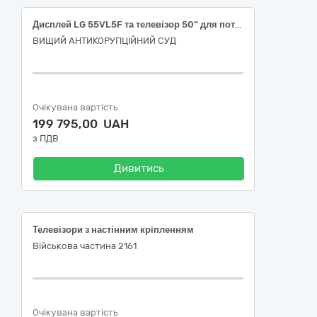
Дисплей LG 55VL5F та телевізор 50” для потреб Вищого антикорупційного суду
ВИЩИЙ АНТИКОРУПЦІЙНИЙ СУД
Очікувана вартість
199 795,00 UAH
з ПДВ
Дивитись
Телевізори з настінним кріпленням
Військова частина 2161
Очікувана вартість