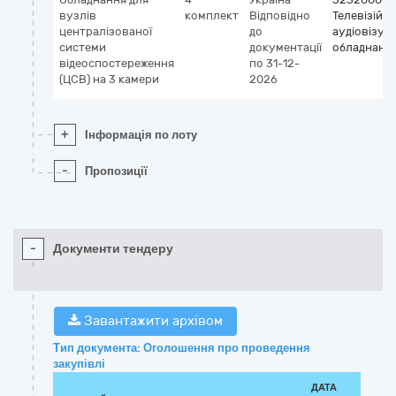
вузлів
комплект
Відповідно
Телевізійне
централізованої
до
аудіовізуа
системи
документації
обладнанн
відеоспостереження
по 31-12-
(ЦСВ) на 3 камери
2026
+
Інформація по лоту
-
Пропозиції
-
Документи тендеру
Завантажити архівом
Тип документа: Оголошення про проведення
закупівлі
ДАТА