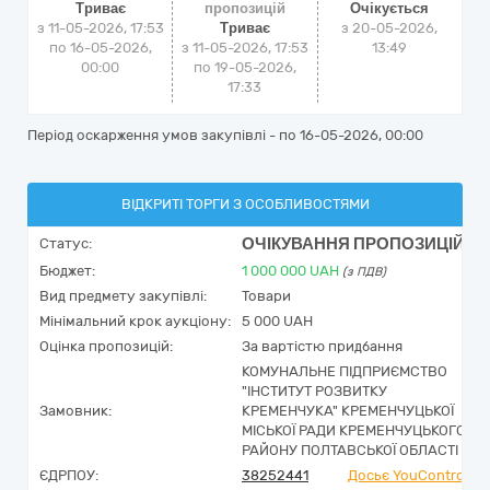
Триває
пропозицій
Очікується
з 11-05-2026, 17:53
Триває
з
20-05-2026,
по 16-05-2026,
з 11-05-2026, 17:53
13:49
00:00
по 19-05-2026,
17:33
Період оскарження умов закупівлі - по
16-05-2026, 00:00
ВІДКРИТІ ТОРГИ З ОСОБЛИВОСТЯМИ
ОЧІКУВАННЯ ПРОПОЗИЦІЙ
Статус:
Бюджет:
1 000 000
UAH
(з ПДВ)
Вид предмету закупівлі:
Товари
Мінімальний крок аукціону:
5 000 UAH
Оцінка пропозицій:
За вартістю придбання
КОМУНАЛЬНЕ ПІДПРИЄМСТВО
"ІНСТИТУТ РОЗВИТКУ
Замовник:
КРЕМЕНЧУКА" КРЕМЕНЧУЦЬКОЇ
МІСЬКОЇ РАДИ КРЕМЕНЧУЦЬКОГО
РАЙОНУ ПОЛТАВСЬКОЇ ОБЛАСТІ
ЄДРПОУ:
38252441
Досьє YouControl