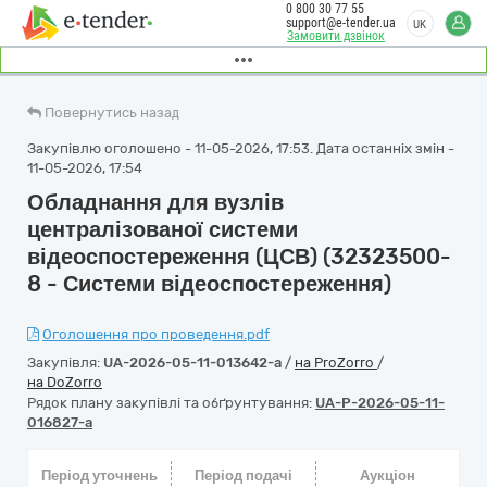
0 800 30 77 55
support@e-tender.ua
UK
Замовити дзвінок
Повернутись назад
Закупівлю оголошено - 11-05-2026, 17:53. Дата останніх змін -
11-05-2026, 17:54
Обладнання для вузлів
централізованої системи
відеоспостереження (ЦСВ) (32323500-
8 - Системи відеоспостереження)
Оголошення про проведення.pdf
Закупівля:
UA-2026-05-11-013642-a
/
на ProZorro
/
на DoZorro
Рядок плану закупівлі та обґрунтування:
UA-P-2026-05-11-
016827-a
Період уточнень
Період подачі
Аукціон