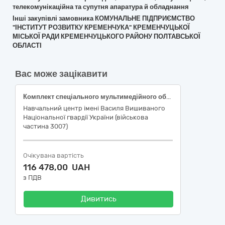
телекомунікаційна та супутня апаратура й обладнання
Інші закупівлі замовника КОМУНАЛЬНЕ ПІДПРИЄМСТВО
"ІНСТИТУТ РОЗВИТКУ КРЕМЕНЧУКА" КРЕМЕНЧУЦЬКОЇ
МІСЬКОЇ РАДИ КРЕМЕНЧУЦЬКОГО РАЙОНУ ПОЛТАВСЬКОЇ
ОБЛАСТІ
Вас може зацікавити
Комплект спеціального мультимедійного обладнання для навчальних класів (проєктор, ноутбук, проекційний екран на тринозі)
Навчальний центр імені Василя Вишиваного
Національної гвардії України (військова
частина 3007)
Очікувана вартість
116 478,00 UAH
з ПДВ
Дивитись