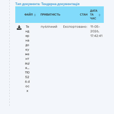
Тип документа: Тендерна документація
ДАТА
ФАЙЛ
ПРИВАТНІСТЬ
СТАН
ТА
ЧАС
Те
публічний
Експортовано:
11-05-
нд
2026,
ер
17:42:41
на
до
ку
ме
нт
аці
я_
110
52
6.d
oc
x