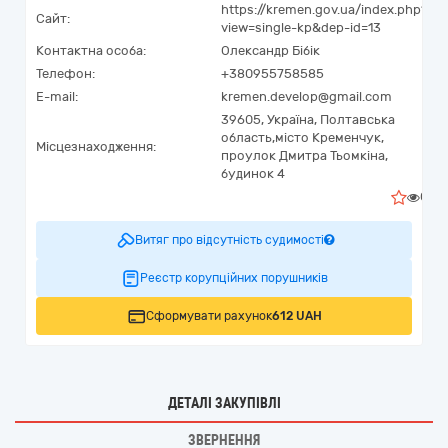
https://kremen.gov.ua/index.php?
Сайт:
view=single-kp&dep-id=13
Контактна особа:
Олександр Бібік
Телефон:
+380955758585
E-mail:
kremen.develop@gmail.com
39605,
Україна
,
Полтавська
область,
місто Кременчук,
Місцезнаходження:
проулок Дмитра Тьомкіна,
будинок 4
0
Витяг про відсутність судимості
Реєстр корупційних порушників
Сформувати рахунок
612 UAH
ДЕТАЛІ ЗАКУПІВЛІ
ЗВЕРНЕННЯ