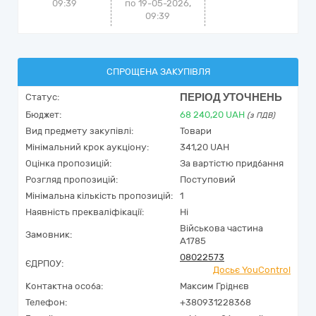
09:39
по 19-05-2026,
09:39
СПРОЩЕНА ЗАКУПІВЛЯ
ПЕРІОД УТОЧНЕНЬ
Статус:
Бюджет:
68 240,20
UAH
(з ПДВ)
Вид предмету закупівлі:
Товари
Мінімальний крок аукціону:
341,20 UAH
Оцінка пропозицій:
За вартістю придбання
Розгляд пропозицій:
Поступовий
Мінімальна кількість пропозицій:
1
Наявність прекваліфікації:
Ні
Військова частина
Замовник:
А1785
08022573
ЄДРПОУ:
Досьє YouControl
Контактна особа:
Максим Гріднєв
Телефон:
+380931228368