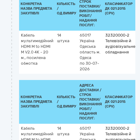
СТРОК
КОНКРЕТНА
КІЛЬКІСТЬ
КЛАСИФІКАТОР
ПОСТАВКИ/
НАЗВА ПРЕДМЕТА
/
ДК 021:2015
ВИКОНАННЯ
ЗАКУПІВЛІ
ОД.ВИМІРУ
(CPV)
РОБІТ/
НАДАННЯ
ПОСЛУГ:
Кабель
14
65017
32320000-2
мультимедійний
штука
Україна
Телевізійне й
HDMI М to HDMI
Одеська
аудіовізуальне
М V2.0 4K - 20
область
м.
обладнання
м., посилена
Одеса
обмотка
по 30-07-
2026
АДРЕСА
ДОСТАВКИ /
СТРОК
КОНКРЕТНА
КІЛЬКІСТЬ
КЛАСИФІКАТОР
ПОСТАВКИ/
НАЗВА ПРЕДМЕТА
/
ДК 021:2015
ВИКОНАННЯ
ЗАКУПІВЛІ
ОД.ВИМІРУ
(CPV)
РОБІТ/
НАДАННЯ
ПОСЛУГ:
Кабель
14
65017
32320000-2
мультимедійний
штука
Україна
Телевізійне й
HDMI M to HDMI
Одеська
аудіовізуальне