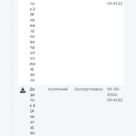
то
09:41:22
к 2
(Ф
ор
ма
Ці
но
ва
пр
оп
оз
иці
я).
do
cx
До
публічний
Експортовано:
09-05-
да
2026,
то
09:41:22
к 4
(А
нк
ет
а).
do