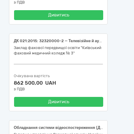
з ПДВ
Дивитись
ДК 021:2015: 32320000-2 — Телевізійне й аудіовізуальне обладнання
Заклад фахової передвищої освіти "Київський
фаховий медичний коледж № 3"
Очікувана вартість
862 500,00 UAH
з ПДВ
Дивитись
Обладнання системи відеоспостереження (ДК 021:2015:32320000-2 Телевізійне й аудіовізуальне обладнання)