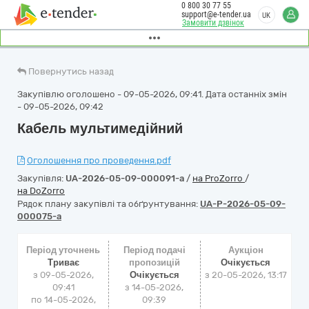
0 800 30 77 55
support@e-tender.ua
UK
Замовити дзвінок
Повернутись назад
Закупівлю оголошено - 09-05-2026, 09:41. Дата останніх змін
- 09-05-2026, 09:42
Кабель мультимедійний
Оголошення про проведення.pdf
Закупівля:
UA-2026-05-09-000091-a
/
на ProZorro
/
на DoZorro
Рядок плану закупівлі та обґрунтування:
UA-P-2026-05-09-
000075-a
Період уточнень
Період подачі
Аукціон
Триває
пропозицій
Очікується
з 09-05-2026,
Очікується
з
20-05-2026, 13:17
09:41
з 14-05-2026,
по 14-05-2026,
09:39