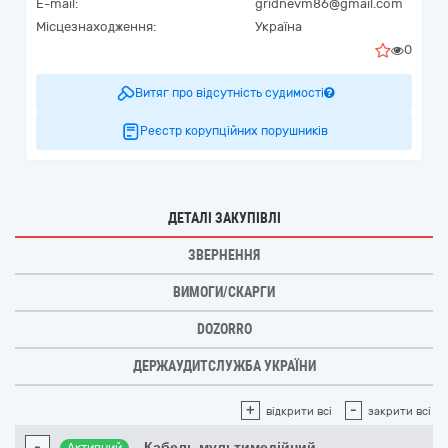
E-mail:
gridnevm86@gmail.com
Місцезнаходження:
Україна
0
Витяг про відсутність судимості
Реєстр корупційних порушників
ДЕТАЛІ ЗАКУПІВЛІ
ЗВЕРНЕННЯ
ВИМОГИ/СКАРГИ
DOZORRO
ДЕРЖАУДИТСЛУЖБА УКРАЇНИ
+
-
відкрити всі
закрити всі
-
Кабель мультимедійний