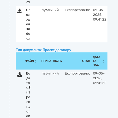
cx
Ог
публічний
Експортовано:
09-05-
ол
2026,
ош
09:41:22
ен
ня.
do
cx
Тип документа: Проект договору
ДАТА
ФАЙЛ
ПРИВАТНІСТЬ
СТАН
ТА
ЧАС
До
публічний
Експортовано:
09-05-
да
2026,
то
09:41:22
к 3
(П
ро
ек
т д
ог
ов