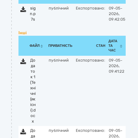
sig
публічний
Експортовано:
09-05-
n.p
2026,
7s
09:42:05
Інші
ДАТА
ФАЙЛ
ПРИВАТНІСТЬ
СТАН
ТА
ЧАС
До
публічний
Експортовано:
09-05-
да
2026,
то
09:41:22
к 1
(Те
хні
чні
(як
існ
і).d
oc
x
До
публічний
Експортовано:
09-05-
да
2026,