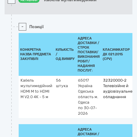
Активний
-
Позиції
АДРЕСА
ДОСТАВКИ /
СТРОК
КОНКРЕТНА
КІЛЬКІСТЬ
КЛАСИФІКАТОР
ПОСТАВКИ/
НАЗВА ПРЕДМЕТА
/
ДК 021:2015
ВИКОНАННЯ
ЗАКУПІВЛІ
ОД.ВИМІРУ
(CPV)
РОБІТ/
НАДАННЯ
ПОСЛУГ:
Кабель
56
65017
32320000-2
мультимедійний
штука
Україна
Телевізійне й
HDMI M to HDMI
Одеська
аудіовізуальне
M V2.0 4K - 5 м
область
м.
обладнання
Одеса
по 30-07-
2026
АДРЕСА
ДОСТАВКИ /