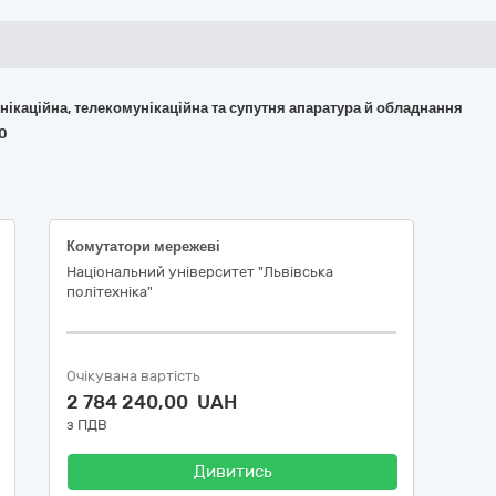
омунікаційна, телекомунікаційна та супутня апаратура й обладнання
90
Комутатори мережеві
Національний університет "Львівська
політехніка"
Очікувана вартість
2 784 240,00 UAH
з ПДВ
Дивитись