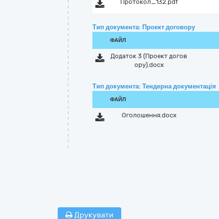
Протокол_132.pdf
Тип документа: Проект договору
ФАЙЛ
Додаток 3 (Проект догов
ору).docx
Тип документа: Тендерна документація
ФАЙЛ
Оголошення.docx
Друкувати