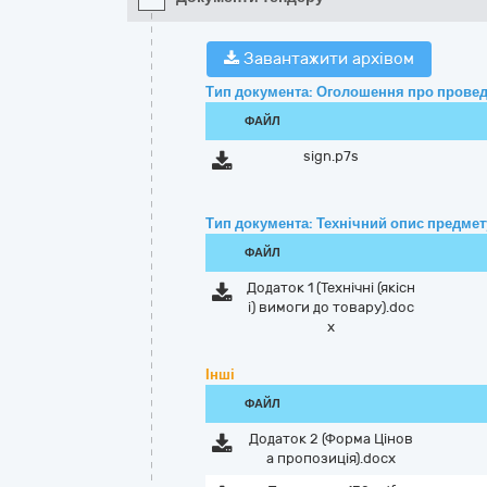
Завантажити архівом
Тип документа: Оголошення про провед
ФАЙЛ
sign.p7s
Тип документа: Технічний опис предмету
ФАЙЛ
Додаток 1 (Технічні (якісн
і) вимоги до товару).doc
x
Інші
ФАЙЛ
Додаток 2 (Форма Цінов
а пропозиція).docx