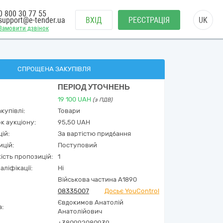
0 800 30 77 55
support@e-tender.ua
ВХІД
РЕЄСТРАЦІЯ
UK
Замовити дзвінок
СПРОЩЕНА ЗАКУПІВЛЯ
ПЕРІОД УТОЧНЕНЬ
19 100
UAH
(з ПДВ)
купівлі:
Товари
к аукціону:
95,50 UAH
ій:
За вартістю придбання
ицій:
Поступовий
кість пропозицій:
1
аліфікації:
Ні
Військова частина А1890
08335007
Досьє YouControl
Євдокимов Анатолій
а:
Анатолійович
+380992080939