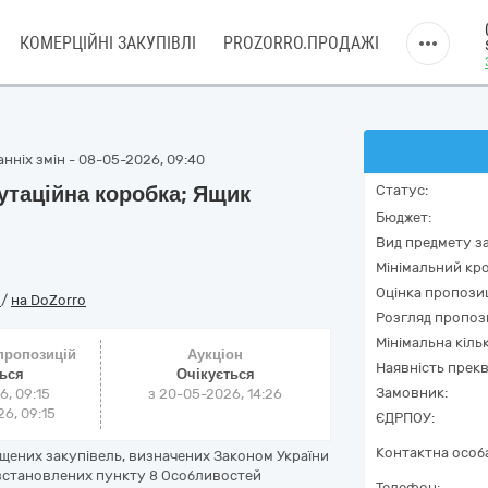
КОМЕРЦІЙНІ ЗАКУПІВЛІ
PROZORRO.ПРОДАЖІ
нніх змін - 08-05-2026, 09:40
утаційна коробка; Ящик
Статус:
Бюджет:
Вид предмету за
Мінімальний кро
Оцінка пропозиц
o
/
на DoZorro
Розгляд пропоз
Мінімальна кіль
 пропозицій
Аукціон
Наявність прекв
ться
Очікується
Замовник:
6, 09:15
з
20-05-2026, 14:26
6, 09:15
ЄДРПОУ:
Контактна особ
щених закупівель, визначених Законом України
ж, встановлених пункту 8 Особливостей
Телефон: