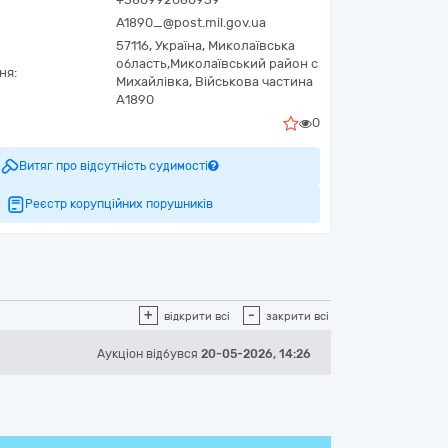
A1890_@post.mil.gov.ua
57116,
Україна
,
Миколаївська
область,
Миколаївський район с
ня:
Михайлівка,
Військова частина
А1890
0
Витяг про відсутність судимості
Реєстр корупційних порушників
+
-
відкрити всі
закрити всі
Аукціон відбувся
20-05-2026, 14:26