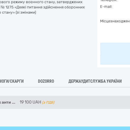
авового режиму воєнного стану, затверджених
E-mail:
22 № 1275 «Деякі питання здійснення оборонних
 стану» (зі змінами)
Місцезнаходжен
МОГИ/СКАРГИ
DOZORRO
ДЕРЖАУДИТСЛУЖБА УКРАЇНИ
к анти
...
19 100
UAH
(з ПДВ)