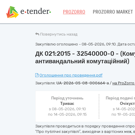
PROZORRO
PROZORRO MARKET
Повернутись назад
Закупівлю оголошено - 08-05-2026, 09:10. Дата оста
ДК 021:2015 - 32540000-0 - (Ком
антивандальний комутаційний)
Оголошення про проведення.pdf
Закупівля:
UA-2026-05-08-000664-a
/
на ProZorr
Період уточнень
Період подачі
Триває
Очікує
з 08-05-2026, 09:10
з 14-05-202
по 14-05-2026, 09:15
по 19-05-202
Закупівля проводиться в порядку проведення спро
“Про публічні закупівлі”, виходячи з вартісних ме