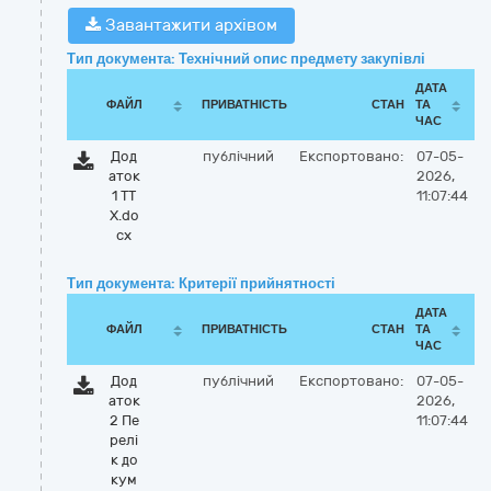
Завантажити архівом
Тип документа: Технічний опис предмету закупівлі
ДАТА
ФАЙЛ
ПРИВАТНІСТЬ
СТАН
ТА
ЧАС
Дод
публічний
Експортовано:
07-05-
аток
2026,
1 ТТ
11:07:44
Х.do
cx
Тип документа: Критерії прийнятності
ДАТА
ФАЙЛ
ПРИВАТНІСТЬ
СТАН
ТА
ЧАС
Дод
публічний
Експортовано:
07-05-
аток
2026,
2 Пе
11:07:44
релі
к до
кум