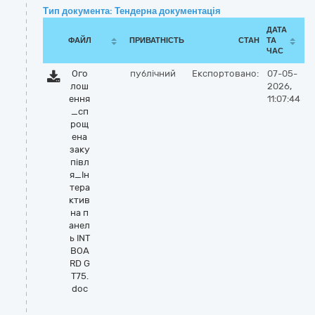
Тип документа: Тендерна документація
ДАТА
ФАЙЛ
ПРИВАТНІСТЬ
СТАН
ТА
ЧАС
Ого
публічний
Експортовано:
07-05-
лош
2026,
ення
11:07:44
_сп
рощ
ена
заку
півл
я_Ін
тера
ктив
на п
анел
ь INT
BOA
RD G
T75.
doc