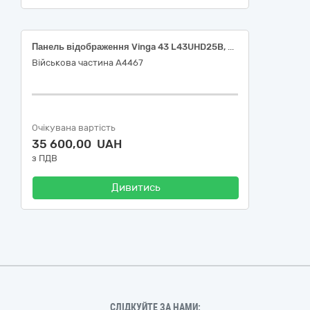
Панель відображення Vinga 43 L43UHD25B, 32320000-2 Телевізійне й аудіовізуальне обладнання за ДК 021:2015 Єдиного закупівельного словника
Військова частина А4467
Очікувана вартість
35 600,00 UAH
з ПДВ
Дивитись
СЛІДКУЙТЕ ЗА НАМИ: