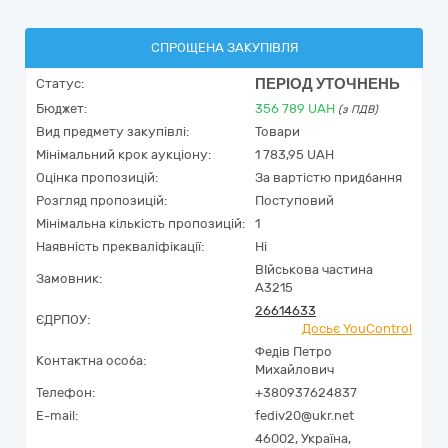
СПРОЩЕНА ЗАКУПІВЛЯ
ПЕРІОД УТОЧНЕНЬ
Статус:
Бюджет:
356 789
UAH
(з ПДВ)
Вид предмету закупівлі:
Товари
Мінімальний крок аукціону:
1 783,95 UAH
Оцінка пропозицій:
За вартістю придбання
Розгляд пропозицій:
Поступовий
Мінімальна кількість пропозицій:
1
Наявність прекваліфікації:
Ні
ВІйськова частина
Замовник:
А3215
26614633
ЄДРПОУ:
Досьє YouControl
Федів Петро
Контактна особа:
Михайлович
Телефон:
+380937624837
E-mail:
fediv20@ukr.net
46002,
Україна
,