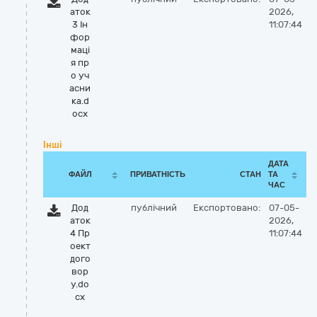
аток
2026,
3 Ін
11:07:44
фор
маці
я пр
о уч
асни
ка.d
ocx
Інші
ДАТА
ФАЙЛ
ПРИВАТНІСТЬ
СТАН
ТА
ЧАС
Дод
публічний
Експортовано:
07-05-
аток
2026,
4 Пр
11:07:44
оект
дого
вор
у.do
cx