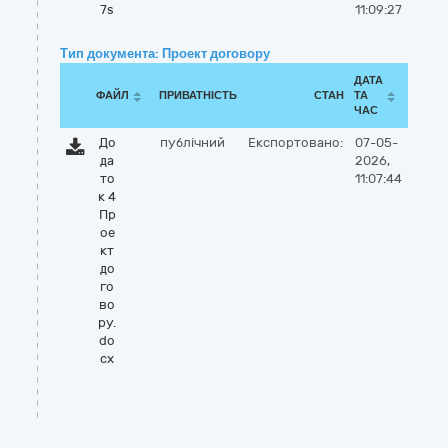
7s
11:09:27
Тип документа: Проект договору
ДАТА
ФАЙЛ
ПРИВАТНІСТЬ
СТАН
ТА
ЧАС
До
публічний
Експортовано:
07-05-
да
2026,
то
11:07:44
к 4
Пр
ое
кт
до
го
во
ру.
do
cx