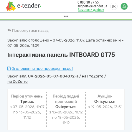
0 800 30 77 55
support@e-tender.ua
UK
Замовити дзвінок
Повернутись назад
Закупівлю оголошено - 07-05-2026, 11:07. Дата останніх змін -
07-05-2026, 11:09
Інтерактивна панель INTBOARD GT75
Оголошення про проведення.pdf
Закупівля:
UA-2026-05-07-004072-a
/
на ProZorro
/
на DoZorro
Період уточнень
Період подачі
Аукціон
Триває
пропозицій
Очікується
з 07-05-2026, 11:07
Очікується
з
19-05-2026, 13:31
по 13-05-2026,
з 13-05-2026, 11:12
11:12
по 18-05-2026,
11:12