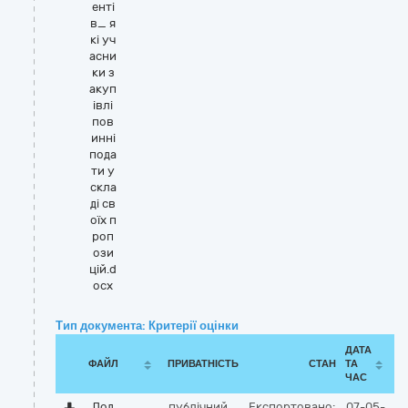
енті
в_ я
кі уч
асни
ки з
акуп
івлі
пов
инні
пода
ти у
скла
ді св
оїх п
роп
ози
цій.d
ocx
Тип документа: Критерії оцінки
ДАТА
ФАЙЛ
ПРИВАТНІСТЬ
СТАН
ТА
ЧАС
Дод
публічний
Експортовано:
07-05-