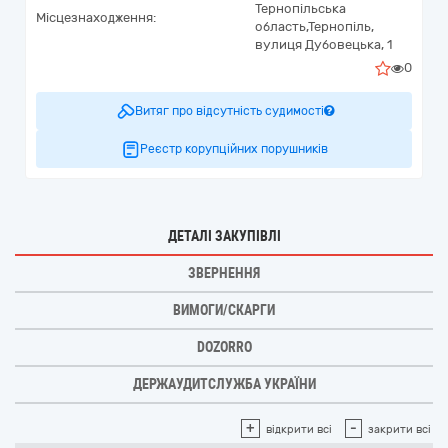
Тернопільська
Місцезнаходження:
область,
Тернопіль,
вулиця Дубовецька, 1
0
Витяг про відсутність судимості
Реєстр корупційних порушників
ДЕТАЛІ ЗАКУПІВЛІ
ЗВЕРНЕННЯ
ВИМОГИ/СКАРГИ
DOZORRO
ДЕРЖАУДИТСЛУЖБА УКРАЇНИ
+
-
відкрити всі
закрити всі