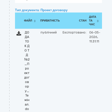
Тип документа: Проект договору
ДАТА
ФАЙЛ
ПРИВАТНІСТЬ
СТАН
ТА
ЧАС
ДО
публічний
Експортовано:
06-05-
ДА
2026,
ТО
11:31:11
К Д
О Т
Д
№2
_П
ро
ект
дог
ов
ор
у_
Те
мін
ал.
do