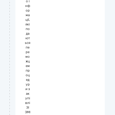
о і
нф
ор
ма
ції,
які
по
да
ют
ься
пе
ре
мо
жц
ем
пр
оц
ед
ур
и з
ак
упі
влі
ЗІ
ЗМІ