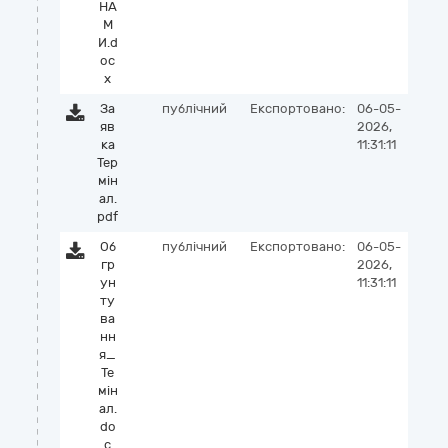
НА
М
И.d
oc
x
За
публічний
Експортовано:
06-05-
яв
2026,
ка
11:31:11
Тер
мін
ал.
pdf
Об
публічний
Експортовано:
06-05-
гр
2026,
ун
11:31:11
ту
ва
нн
я_
Те
мін
ал.
do
c