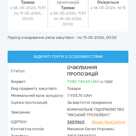
Триває
пропозицій
Очікується
з 06-05-2026, 11:31
Триває
з
14-05-2026, 14:15
по 11-05-2026,
з 06-05-2026, 11:31
00:00
по 14-05-2026,
00:00
Період оскарження умов закупівлі - по
11-05-2026, 00:00
ВІДКРИТІ ТОРГИ З ОСОБЛИВОСТЯМИ
ОЧІКУВАННЯ
Статус:
ПРОПОЗИЦІЙ
Бюджет:
1 580 749,43
UAH
(з ПДВ)
Вид предмету закупівлі:
Товари
Мінімальний крок аукціону:
7 903,75 UAH
Оцінка пропозицій:
За вартістю придбання
КОМУНАЛЬНЕ ПІДПРИЄМСТВО
Замовник:
"МІСЬКИЙ ТРОЛЕЙБУС"
ЄДРПОУ:
34811465
Досьє YouControl
Контактна особа:
Малахов Євген Ігорович
Телефон:
380674596502