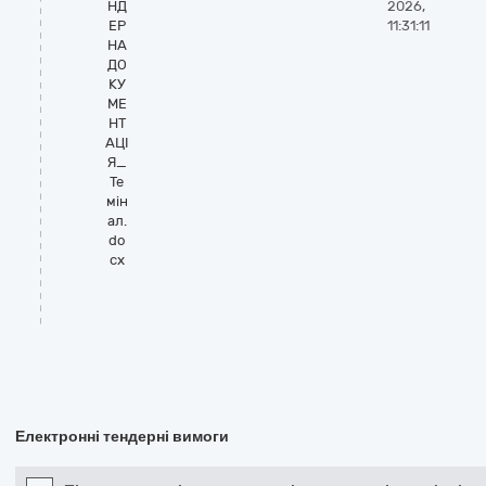
НД
2026,
ЕР
11:31:11
НА
ДО
КУ
МЕ
НТ
АЦІ
Я_
Те
мін
ал.
do
cx
Електронні тендерні вимоги