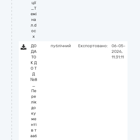
ції
_Т
емі
на
л.d
oc
x
ДО
публічний
Експортовано:
06-05-
ДА
2026,
ТО
11:31:11
К Д
О Т
Д
№8
_
Пе
ре
лік
до
ку
ме
нті
в т
ааб