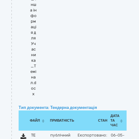
нш
а ін
фо
рм
аці
я д
ля
Уч
ас
ни
ка
_Т
емі
на
л.d
oc
x
Тип документа: Тендерна документація
ДАТА
ФАЙЛ
ПРИВАТНІСТЬ
СТАН
ТА
ЧАС
ТЕ
публічний
Експортовано:
06-05-