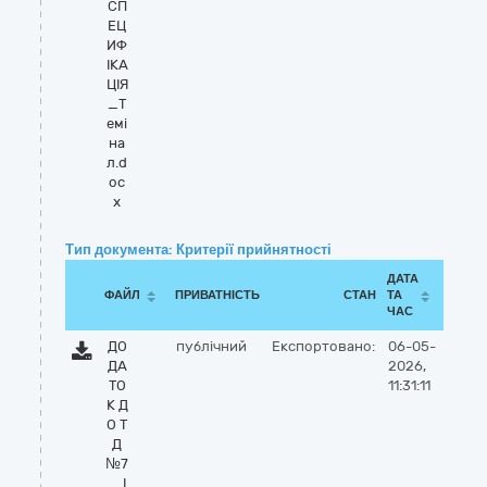
СП
ЕЦ
ИФ
ІКА
ЦІЯ
_Т
емі
на
л.d
oc
x
Тип документа: Критерії прийнятності
ДАТА
ФАЙЛ
ПРИВАТНІСТЬ
СТАН
ТА
ЧАС
ДО
публічний
Експортовано:
06-05-
ДА
2026,
ТО
11:31:11
К Д
О Т
Д
№7
_ І