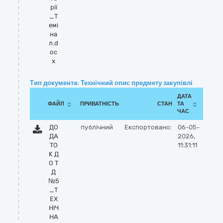
рії
_Т
емі
на
л.d
oc
x
Тип документа: Технічний опис предмету закупівлі
ДАТА
ФАЙЛ
ПРИВАТНІСТЬ
СТАН
ТА
ЧАС
ДО
публічний
Експортовано:
06-05-
ДА
2026,
ТО
11:31:11
К Д
О Т
Д
№5
_Т
ЕХ
НІЧ
НА