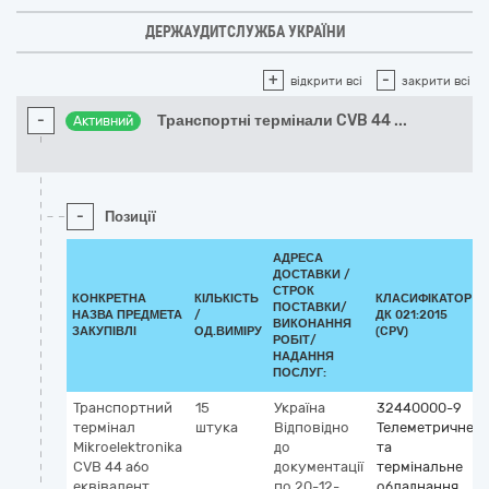
ДЕРЖАУДИТСЛУЖБА УКРАЇНИ
+
-
відкрити всі
закрити всі
-
Транспортні термінали CVB 44
...
Активний
-
Позиції
АДРЕСА
ДОСТАВКИ /
СТРОК
КОНКРЕТНА
КІЛЬКІСТЬ
КЛАСИФІКАТОР
ПОСТАВКИ/
НАЗВА ПРЕДМЕТА
/
ДК 021:2015
ВИКОНАННЯ
ЗАКУПІВЛІ
ОД.ВИМІРУ
(CPV)
РОБІТ/
НАДАННЯ
ПОСЛУГ:
Транспортний
15
Україна
32440000-9
термінал
штука
Відповідно
Телеметричне
Mikroelektronika
до
та
CVB 44 або
документації
термінальне
еквівалент
по 20-12-
обладнання