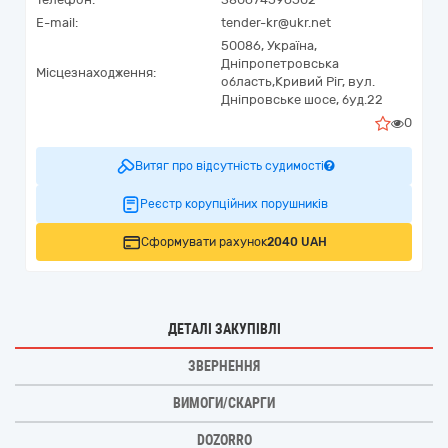
E-mail:
tender-kr@ukr.net
50086,
Україна
,
Дніпропетровська
Місцезнаходження:
область,
Кривий Ріг,
вул.
Дніпровське шосе, буд.22
0
Витяг про відсутність судимості
Реєстр корупційних порушників
Сформувати рахунок
2040 UAH
ДЕТАЛІ ЗАКУПІВЛІ
ЗВЕРНЕННЯ
ВИМОГИ/СКАРГИ
DOZORRO