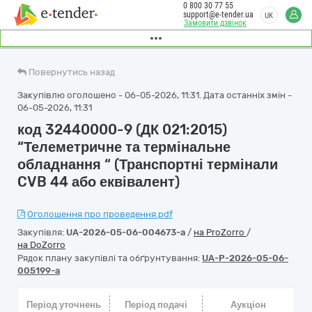
0 800 30 77 55
support@e-tender.ua
UK
Замовити дзвінок
Повернутись назад
Закупівлю оголошено - 06-05-2026, 11:31. Дата останніх змін -
06-05-2026, 11:31
код 32440000-9 (ДК 021:2015)
“Телеметричне та термінальне
обладнання “ (Транспортні термінали
CVB 44 або еквівалент)
Оголошення про проведення.pdf
Закупівля:
UA-2026-05-06-004673-a
/
на ProZorro
/
на DoZorro
Рядок плану закупівлі та обґрунтування:
UA-P-2026-05-06-
005199-a
Період уточнень
Період подачі
Аукціон