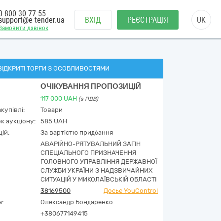
0 800 30 77 55
support@e-tender.ua
ВХІД
РЕЄСТРАЦІЯ
UK
Замовити дзвінок
ВІДКРИТІ ТОРГИ З ОСОБЛИВОСТЯМИ
ОЧІКУВАННЯ ПРОПОЗИЦІЙ
117 000
UAH
(з ПДВ)
купівлі:
Товари
к аукціону:
585 UAH
ій:
За вартістю придбання
АВАРІЙНО-РЯТУВАЛЬНИЙ ЗАГІН
СПЕЦІАЛЬНОГО ПРИЗНАЧЕННЯ
ГОЛОВНОГО УПРАВЛІННЯ ДЕРЖАВНОЇ
СЛУЖБИ УКРАЇНИ З НАДЗВИЧАЙНИХ
СИТУАЦІЙ У МИКОЛАЇВСЬКІЙ ОБЛАСТІ
38169500
Досьє YouControl
а:
Олександр Бондаренко
+380677149415