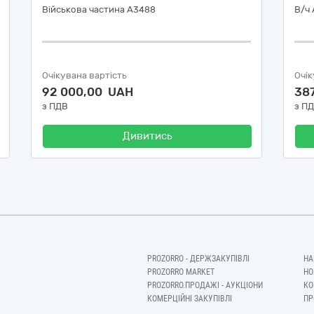
Військова частина А3488
В/ч
Очікувана вартість
Очік
92 000,00 UAH
38
з ПДВ
з П
Дивитись
PROZORRO - ДЕРЖЗАКУПІВЛІ
НА
PROZORRO MARKET
НО
PROZORRO.ПРОДАЖІ - АУКЦІОНИ
КО
КОМЕРЦІЙНІ ЗАКУПІВЛІ
ПР