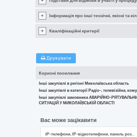
+
Підстави для відмови в участі у процеду
+
Інформація про інші технічні, якісні та 
+
Кваліфікаційні критерії
Друкувати
Корисні посилання
Інші закупівлі в регіоні Миколаївська область
Інші закупівлі в категорії Радіо-, телевізійна, к
Інші закупівлі замовника АВАРІЙНО-РЯТУВАЛ
СИТУАЦІЙ У МИКОЛАЇВСЬКІЙ ОБЛАСТІ
Вас може зацікавити
IР-телефони, ІР-відеотелефони, панель розширення