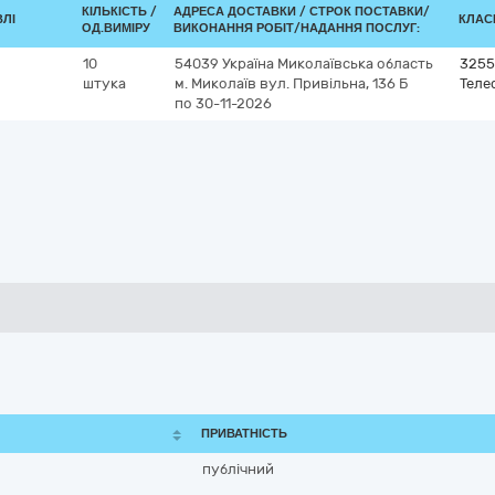
КІЛЬКІСТЬ /
АДРЕСА ДОСТАВКИ /
СТРОК ПОСТАВКИ/
ВЛІ
КЛАСИ
ОД.ВИМІРУ
ВИКОНАННЯ РОБІТ/НАДАННЯ ПОСЛУГ:
10
54039
Україна
Миколаївська область
3255
штука
м. Миколаїв
вул. Привільна, 136 Б
Теле
по 30-11-2026
ПРИВАТНІСТЬ
публічний