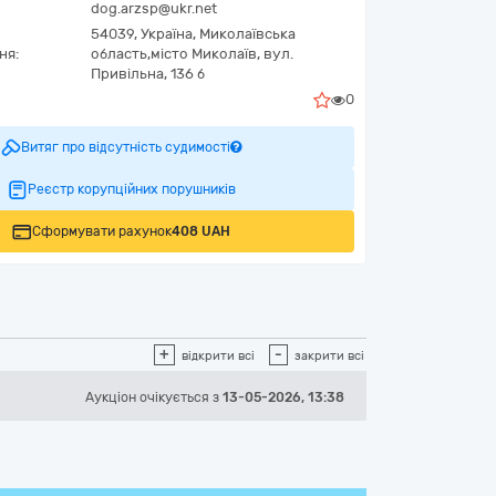
dog.arzsp@ukr.net
54039,
Україна
,
Миколаївська
ня:
область,
місто Миколаїв,
вул.
Привільна, 136 б
0
Витяг про відсутність судимості
Реєстр корупційних порушників
Сформувати рахунок
408 UAH
+
-
відкрити всі
закрити всі
Аукціон
очікується
з
13-05-2026, 13:38