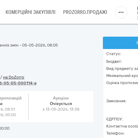
КОМЕРЦІЙНІ ЗАКУПІВЛІ
PROZORRO.ПРОДАЖІ
нніх змін - 05-05-2026, 08:05
Статус:
Бюджет:
Вид предмету за
Мінімальний кро
o
/
на DoZorro
Оцінка пропозиц
6-05-05-000114-a
 пропозицій
Аукціон
Замовник:
ає
Очікується
6, 08:01
з
13-05-2026, 13:38
6, 00:00
ЄДРПОУ:
Контактна особ
00:00
Телефон: