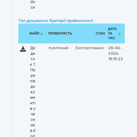
do
cx
Тип документа: Критерії прийнятності
ДАТА
ФАЙЛ
ПРИВАТНІСТЬ
СТАН
ТА
ЧАС
До
публічний
Експортовано:
28-04-
да
2026,
то
18:15:23
к 7.
Пе
ре
лік
до
ку
ме
нті
в у
ча
сн
ик
а.d
oc