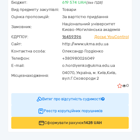
Бюджет:
619 574
UAH
(без ПДВ)
Вид предмету закупівлі:
Товари
Оцінка пропозицій:
За вартістю придбання
Національний університет
Замовник:
Києво-Могилянська академія
ЄДРПОУ:
16459396
Досьє YouControl
Сайт:
http://www.ukma.edu.ua
Контактна особа:
Олександр Гордієнко
Телефон:
+380980026049
E-mail:
o.hordiyenko@ukma.edu.ua
04070,
Україна
,
м. Київ,
Київ,
Місцезнаходження:
вул.Г.Сковороди 2
0
Витяг про відсутність судимості
Реєстр корупційних порушників
Сформувати рахунок
1428 UAH