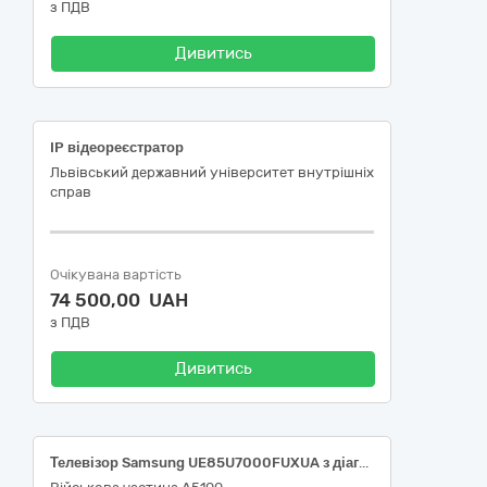
з ПДВ
Дивитись
IP відеореєстратор
Львівський державний університет внутрішніх
справ
Очікувана вартість
74 500,00 UAH
з ПДВ
Дивитись
Телевізор Samsung UE85U7000FUXUA з діагоналлю 85 дюймів або еквівалент