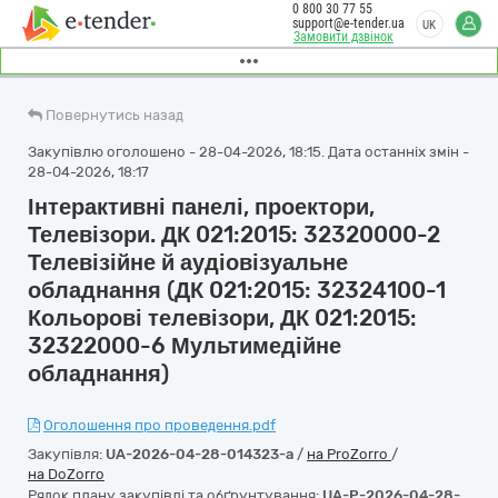
0 800 30 77 55
support@e-tender.ua
UK
Замовити дзвінок
Повернутись назад
Закупівлю оголошено - 28-04-2026, 18:15. Дата останніх змін -
28-04-2026, 18:17
Інтерактивні панелі, проектори,
Телевізори. ДК 021:2015: 32320000-2
Телевізійне й аудіовізуальне
обладнання (ДК 021:2015: 32324100-1
Кольорові телевізори, ДК 021:2015:
32322000-6 Мультимедійне
обладнання)
Оголошення про проведення.pdf
Закупівля:
UA-2026-04-28-014323-a
/
на ProZorro
/
на DoZorro
Рядок плану закупівлі та обґрунтування:
UA-P-2026-04-28-