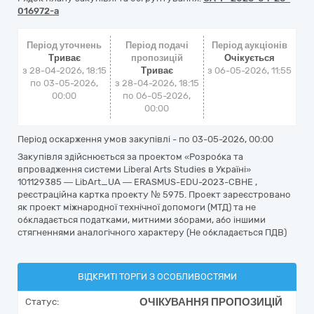
016972-a
Період уточнень
Період подачі
Період аукціонів
Триває
пропозицій
Очікується
з 28-04-2026, 18:15
Триває
з
06-05-2026, 11:55
по 03-05-2026,
з 28-04-2026, 18:15
00:00
по 06-05-2026,
00:00
Період оскарження умов закупівлі - по
03-05-2026, 00:00
Закупівля здійснюється за проектом «Розробка та
впровадження системи Liberal Arts Studies в Україні»
101129385 — LibArt_UA — ERASMUS-EDU-2023-CBHE ,
реєстраційна картка проекту № 5975. Проект зареєстровано
як проект міжнародної технічної допомоги (МТД) та не
обкладається податками, митними зборами, або іншими
стягненнями аналогічного характеру (Не обкладається ПДВ)
ВІДКРИТІ ТОРГИ З ОСОБЛИВОСТЯМИ
ОЧІКУВАННЯ ПРОПОЗИЦІЙ
Статус: