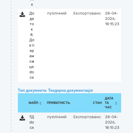
x
До
публічний
Експортовано:
28-04-
да
2026,
то
18:15:23
к
8.
Дл
я п
ер
ем
ож
ця.
do
cx
Тип документа: Тендерна документація
ДАТА
ФАЙЛ
ПРИВАТНІСТЬ
СТАН
ТА
ЧАС
ТД.
публічний
Експортовано:
28-04-
do
2026,
cx
18:15:23