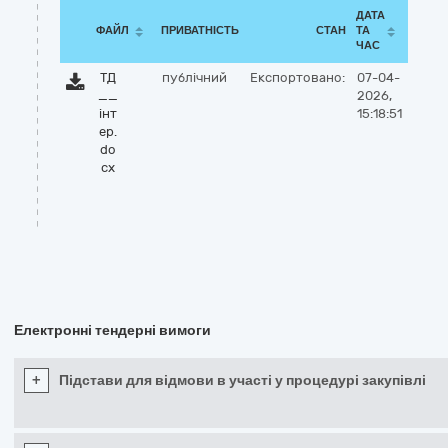
ДАТА
ФАЙЛ
ПРИВАТНІСТЬ
СТАН
ТА
ЧАС
ТД
публічний
Експортовано:
07-04-
__
2026,
інт
15:18:51
ер.
do
cx
Електронні тендерні вимоги
+
Підстави для відмови в участі у процедурі закупівлі