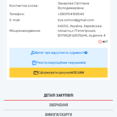
Захарова Світлана
Контактна особа:
Володимирівна
Телефон:
+380954158540
E-mail:
byx.school@gmail.com
64252,
Україна
,
Харківська
Місцезнаходження:
область,
с П'ятигірське,
ВУЛИЦЯ ШКІЛЬНА, будинок 4
0
Витяг про відсутність судимості
Реєстр корупційних порушників
Сформувати рахунок
612 UAH
ДЕТАЛІ ЗАКУПІВЛІ
ЗВЕРНЕННЯ
ВИМОГИ/СКАРГИ