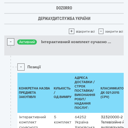
DOZORRO
ДЕРЖАУДИТСЛУЖБА УКРАЇНИ
+
-
відкрити всі
закрити всі
-
Інтерактивний комплект сучасно
...
Активний
-
Позиції
АДРЕСА
ДОСТАВКИ /
СТРОК
КОНКРЕТНА НАЗВА
КІЛЬКІСТЬ
КЛАСИФІКАТОР
ПОСТАВКИ/
ПРЕДМЕТА
/
ДК 021:2015
ВИКОНАННЯ
ЗАКУПІВЛІ
ОД.ВИМІРУ
(CPV)
РОБІТ/
НАДАННЯ
ПОСЛУГ:
Інтерактивний
5
64252
32320000-2
комплект
комплект
Україна
Телевізійне й
сучасного
Харківська
аудіовізуальн