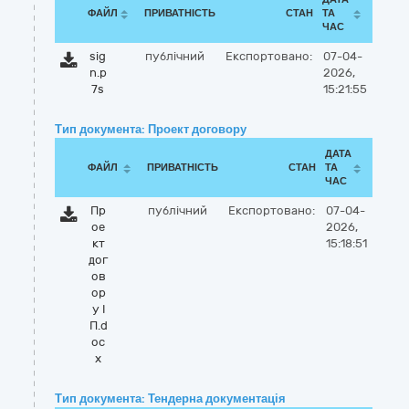
ФАЙЛ
ПРИВАТНІСТЬ
СТАН
ТА
ЧАС
sig
публічний
Експортовано:
07-04-
n.p
2026,
7s
15:21:55
Тип документа: Проект договору
ДАТА
ФАЙЛ
ПРИВАТНІСТЬ
СТАН
ТА
ЧАС
Пр
публічний
Експортовано:
07-04-
ое
2026,
кт
15:18:51
дог
ов
ор
у І
П.d
oc
x
Тип документа: Тендерна документація