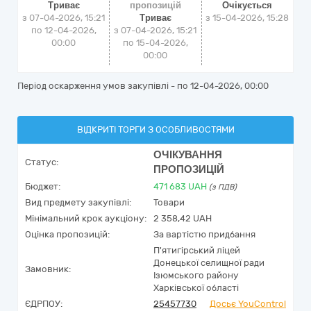
Триває
пропозицій
Очікується
з 07-04-2026, 15:21
Триває
з
15-04-2026, 15:28
по 12-04-2026,
з 07-04-2026, 15:21
00:00
по 15-04-2026,
00:00
Період оскарження умов закупівлі - по
12-04-2026, 00:00
ВІДКРИТІ ТОРГИ З ОСОБЛИВОСТЯМИ
ОЧІКУВАННЯ
Статус:
ПРОПОЗИЦІЙ
Бюджет:
471 683
UAH
(з ПДВ)
Вид предмету закупівлі:
Товари
Мінімальний крок аукціону:
2 358,42 UAH
Оцінка пропозицій:
За вартістю придбання
П'ятигірський ліцей
Донецької селищної ради
Замовник:
Ізюмського району
Харківської області
ЄДРПОУ:
25457730
Досьє YouControl