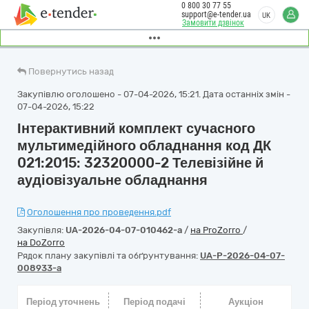
0 800 30 77 55
support@e-tender.ua
UK
Замовити дзвінок
Повернутись назад
Закупівлю оголошено - 07-04-2026, 15:21. Дата останніх змін -
07-04-2026, 15:22
Інтерактивний комплект сучасного
мультимедійного обладнання код ДК
021:2015: 32320000-2 Телевізійне й
аудіовізуальне обладнання
Оголошення про проведення.pdf
Закупівля:
UA-2026-04-07-010462-a
/
на ProZorro
/
на DoZorro
Рядок плану закупівлі та обґрунтування:
UA-P-2026-04-07-
008933-a
Період уточнень
Період подачі
Аукціон