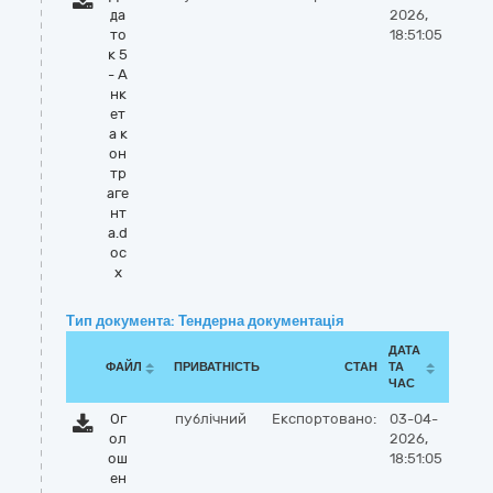
да
2026,
то
18:51:05
к 5
- А
нк
ет
а к
он
тр
аге
нт
а.d
oc
x
Тип документа: Тендерна документація
ДАТА
ФАЙЛ
ПРИВАТНІСТЬ
СТАН
ТА
ЧАС
Ог
публічний
Експортовано:
03-04-
ол
2026,
ош
18:51:05
ен