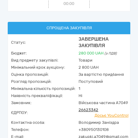
00:00
СПРОЩЕНА ЗАКУПІВЛЯ
ЗАВЕРШЕНА
Статус:
ЗАКУПІВЛЯ
Бюджет:
280 000
UAH
(з ПДВ)
Вид предмету закупівлі:
Товари
Мінімальний крок аукціону:
2 800 UAH
Оцінка пропозицій:
За вартістю придбання
Розгляд пропозицій:
Поступовий
Мінімальна кількість пропозицій:
1
Наявність прекваліфікації:
Ні
Замовник:
Військова частина А7049
26623342
ЄДРПОУ:
Досьє YouControl
Контактна особа:
Володимир Заніздра
Телефон:
+380950130108
E-mail:
zakupki.a7049@gmail.com