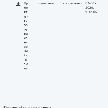
Пр
публічний
Експортовано:
03-04-
ое
2026,
кт
18:51:05
до
го
во
ру
на
се
нс
ор
ни
й с
ті
л.d
oc
Електронні тендерні вимоги