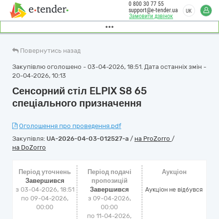
0 800 30 77 55
support@e-tender.ua
UK
Замовити дзвінок
Повернутись назад
Закупівлю оголошено - 03-04-2026, 18:51. Дата останніх змін -
20-04-2026, 10:13
Сенсорний стіл ELPIX S8 65
спеціального призначення
Оголошення про проведення.pdf
Закупівля:
UA-2026-04-03-012527-a
/
на ProZorro
/
на DoZorro
Період уточнень
Період подачі
Аукціон
Завершився
пропозицій
з 03-04-2026, 18:51
Завершився
Аукціон не відбувся
по 09-04-2026,
з 09-04-2026,
00:00
00:00
по 11-04-2026,