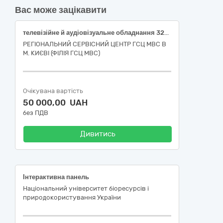
Вас може зацікавити
телевізійне й аудіовізуальне обладнання 32320000-2 за ДК 021:2015 Єдиного закупівельного словника
РЕГІОНАЛЬНИЙ СЕРВІСНИЙ ЦЕНТР ГСЦ МВС В
М. КИЄВІ (ФІЛІЯ ГСЦ МВС)
Очікувана вартість
50 000,00 UAH
без ПДВ
Дивитись
Інтерактивна панель
Національний університет біоресурсів і
природокористування України