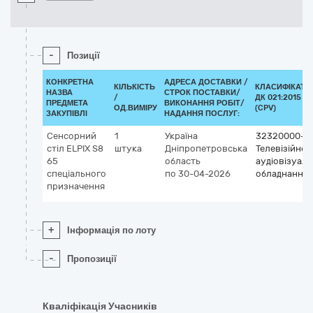
-
Позиції
КОНКРЕТНА
АДРЕСА ДОСТАВКИ /
КІЛЬКІСТЬ
КЛАСИФІКАТО
НАЗВА
СТРОК ПОСТАВКИ/
/
ДК 021:2015
ПРЕДМЕТА
ВИКОНАННЯ РОБІТ/
ОД.ВИМІРУ
(CPV)
ЗАКУПІВЛІ
НАДАННЯ ПОСЛУГ:
Сенсорний
1
Україна
32320000-2
стіл ELPIX S8
штука
Дніпропетровська
Телевізійне 
65
область
аудіовізуал
спеціального
по 30-04-2026
обладнання
призначення
+
Інформація по лоту
-
Пропозиції
Кваліфікація Учасників