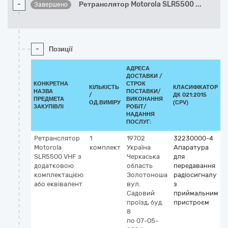
-
Ретранслятор Motorola SLR5500
...
Завершено
-
Позиції
АДРЕСА
ДОСТАВКИ /
КОНКРЕТНА
СТРОК
КІЛЬКІСТЬ
КЛАСИФІКАТОР
НАЗВА
ПОСТАВКИ/
/
ДК 021:2015
К
ПРЕДМЕТА
ВИКОНАННЯ
ОД.ВИМІРУ
(CPV)
ЗАКУПІВЛІ
РОБІТ/
НАДАННЯ
ПОСЛУГ:
Ретранслятор
1
19702
32230000-4
Motorola
комплект
Україна
Апаратура
SLR5500 VHF з
Черкаська
для
додатковою
область
передавання
комплектацією
Золотоноша
радіосигналу
або еквівалент
вул.
з
Садовий
приймальним
проїзд, буд.
пристроєм
8
по 07-05-