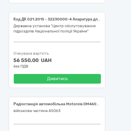
Код ДК 021:2015 - 32230000-4 Апаратура для передавання радіосигналу з приймальним пристроєм (PTZ відеокамера Dahua DH-SD6CE445GB-HNR 4МП (3.95–177.75мм) Auto-tracking або еквівалент)
Державна установа "Центр обслуговування
підрозділів Національної поліції України"
Очікувана вартість
56 550,00 UAH
без ПДВ
Дивитись
Радіостанція автомобільна Motorola DM4601e VHF потужністю 45Вт з ліцензією AES 256
військова частина А5063