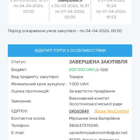
з 30-03-2026, 16:31
Завершився
з
07-04-2026,
по 04-04-2026,
з 30-03-2026, 16:31
15:24
00:00
по 07-04-2026,
по
07-04-2026,
00:00
15:53
Період оскарження умов закупівлі - по
04-04-2026, 00:00
ВІДКРИТІ ТОРГИ З ОСОБЛИВОСТЯМИ
ЗАВЕРШЕНА ЗАКУПІВЛЯ
Статус:
Бюджет:
200 000
UAH
(з ПДВ)
Вид предмету закупівлі:
Товари
Мінімальний крок аукціону:
1 000 UAH
Оцінка пропозицій:
За вартістю придбання
Виконавчий комітет
Замовник:
Золотоніської міської ради
ЄДРПОУ:
04060849
Досьє YouControl
Контактна особа:
Мірошник Інна Валеріївна
Телефон:
380637375045
E-mail:
upravlinnyaekonomiki@ukr.net
19700,
Україна
,
Черкаська