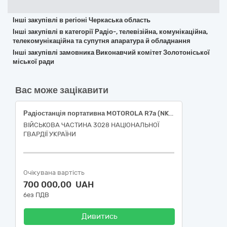
Інші закупівлі в регіоні Черкаська область
Інші закупівлі в категорії Радіо-, телевізійна, комунікаційна,
телекомунікаційна та супутня апаратура й обладнання
Інші закупівлі замовника Виконавчий комітет Золотоніської
міської ради
Вас може зацікавити
Радіостанція портативна MOTOROLA R7a (NKR) VHF – діапазону з додатковою подовженою антеною.
ВІЙСЬКОВА ЧАСТИНА 3028 НАЦІОНАЛЬНОЇ
ГВАРДІЇ УКРАЇНИ
Очікувана вартість
700 000,00 UAH
без ПДВ
Дивитись