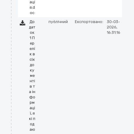
аці
я.d
oc
До
публічний
Експортовано:
30-03-
дат
2026,
ок
16:31:16
1 П
ер
елі
к в
сіх
до
ку
ме
нті
в т
а ін
фо
рм
аці
ї, я
кі п
од
аю