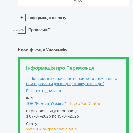
2026
+
Інформація по лоту
-
Пропозиції
Кваліфікація Учасників
Інформація про Переможця
Протокол визначення переможця закупівлі та
намір укласти договір про закупівлю.pdf
Рішення підписано
Ім'я:
ТОВ "Ромсат Україна"
Досьє YouControl
Строк розгляду пропозиції:
з 07-04-2026 по 15-04-2026
Статус:
учасник виграв закупівлю