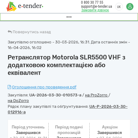
0 800 30 77 55
support@e-tender.ua
UK
Замовити дзвінок
Повернутись назад
Закупівлю оголошено - 30-03-2026, 16:31. Дата останніх змін -
16-04-2026, 16:02
Ретранслятор Motorola SLR5500 VHF з
додатковою комплектацією або
еквівалент
Оголошення про проведення.pdf
Закупівля:
UA-2026-03-30-010573-a
/
на ProZorro
/
на DoZorro
Рядок плану закупівлі та обґрунтування:
UA-P-2026-03-30-
012916-a
Період уточнень
Період подачі
Аукціон
Завершився
пропозицій
Завершився