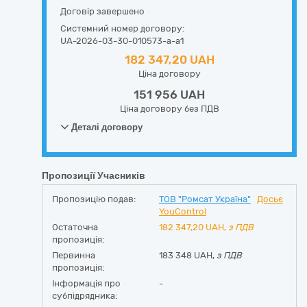
Договір завершено
Системний номер договору:
UA-2026-03-30-010573-a-a1
182 347,20 UAH
Ціна договору
151 956 UAH
Ціна договору без ПДВ
Деталі договору
Пропозиції Учасників
Пропозицію подав:
ТОВ "Ромсат Україна"
Досьє
YouControl
Остаточна
182 347,20
UAH,
з ПДВ
пропозиція:
Первинна
183 348 UAH,
з ПДВ
пропозиція:
Інформація про
-
субпідрядника: