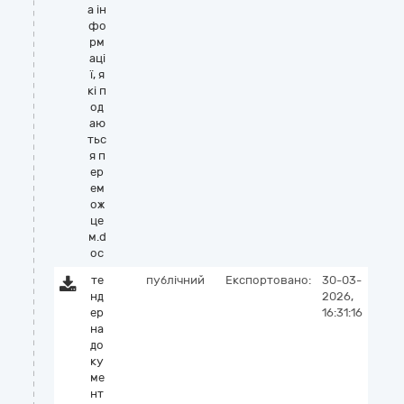
а ін
фо
рм
аці
ї, я
кі п
од
аю
тьс
я п
ер
ем
ож
це
м.d
oc
те
публічний
Експортовано:
30-03-
нд
2026,
ер
16:31:16
на
до
ку
ме
нт