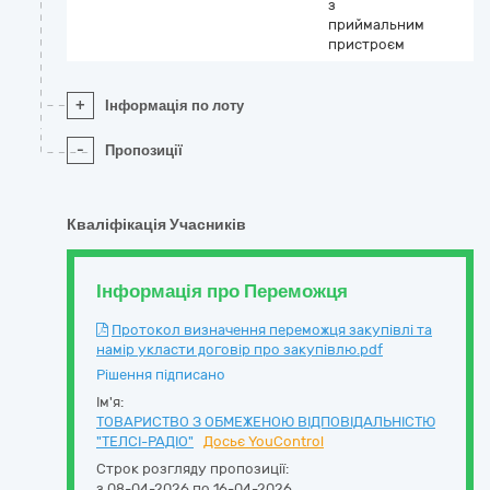
з
приймальним
пристроєм
+
Інформація по лоту
-
Пропозиції
Кваліфікація Учасників
Інформація про Переможця
Протокол визначення переможця закупівлі та
намір укласти договір про закупівлю.pdf
Рішення підписано
Ім'я:
ТОВАРИСТВО З ОБМЕЖЕНОЮ ВІДПОВІДАЛЬНІСТЮ
"ТЕЛСІ-РАДІО"
Досьє YouControl
Строк розгляду пропозиції:
з 08-04-2026 по 16-04-2026