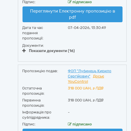
Підпис:
підписано
Переглянути Електронну пропозицію в
pdf
Дата та час
07-04-2026, 13:30:49
подання
пропозиції:
Документи:
Показати документи (16)
Пропозицію подав:
ФОП "Лубинець Кирило
Сергійович"
Досьє
YouControl
Остаточна
318 000
UAH,
з ПДВ
пропозиція:
Первинна
318 000 UAH,
з ПДВ
пропозиція:
Інформація про
-
субпідрядника:
Підпис:
підписано