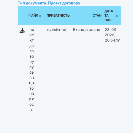
Тип документа: Проект договору
ДАТА
ФАЙЛ
ПРИВАТНІСТЬ
СТАН
ТА
ЧАС
пр
публічний
Експортовано:
28-03-
ое
2026,
кт
20:34:19
до
го
во
ру
су
бв
ен
ція
то
ва
р.d
oc
x