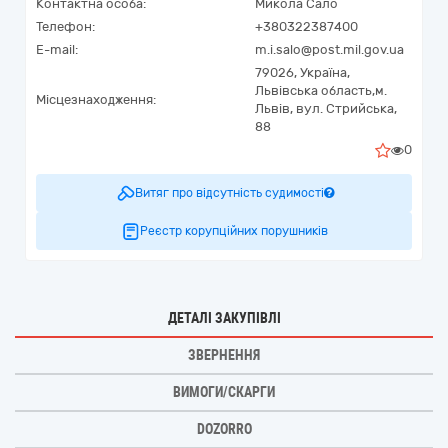
Контактна особа:
Микола Сало
Телефон:
+380322387400
E-mail:
m.i.salo@post.mil.gov.ua
79026,
Україна
,
Львівська область,
м.
Місцезнаходження:
Львів,
вул. Стрийська,
88
0
Витяг про відсутність судимості
Реєстр корупційних порушників
ДЕТАЛІ ЗАКУПІВЛІ
ЗВЕРНЕННЯ
ВИМОГИ/СКАРГИ
DOZORRO