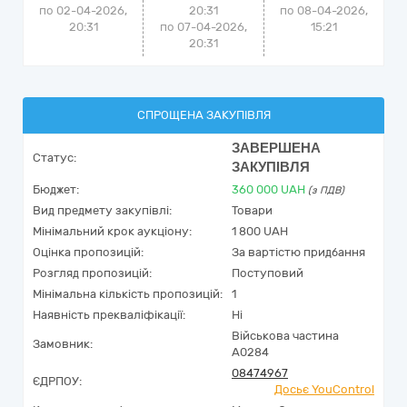
по 02-04-2026,
20:31
по
08-04-2026,
20:31
по 07-04-2026,
15:21
20:31
СПРОЩЕНА ЗАКУПІВЛЯ
ЗАВЕРШЕНА
Статус:
ЗАКУПІВЛЯ
Бюджет:
360 000
UAH
(з ПДВ)
Вид предмету закупівлі:
Товари
Мінімальний крок аукціону:
1 800 UAH
Оцінка пропозицій:
За вартістю придбання
Розгляд пропозицій:
Поступовий
Мінімальна кількість пропозицій:
1
Наявність прекваліфікації:
Ні
Військова частина
Замовник:
А0284
08474967
ЄДРПОУ:
Досьє YouControl