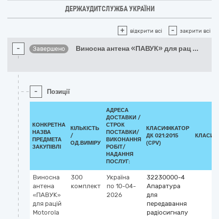
ДЕРЖАУДИТСЛУЖБА УКРАЇНИ
+
-
відкрити всі
закрити всі
-
Виносна антена «ПАВУК» для рац
...
Завершено
-
Позиції
АДРЕСА
ДОСТАВКИ /
КОНКРЕТНА
СТРОК
КІЛЬКІСТЬ
КЛАСИФІКАТОР
НАЗВА
ПОСТАВКИ/
/
ДК 021:2015
КЛАСИФ
ПРЕДМЕТА
ВИКОНАННЯ
ОД.ВИМІРУ
(CPV)
ЗАКУПІВЛІ
РОБІТ/
НАДАННЯ
ПОСЛУГ:
Виносна
300
Україна
32230000-4
антена
комплект
по 10-04-
Апаратура
«ПАВУК»
2026
для
для рацій
передавання
Motorola
радіосигналу