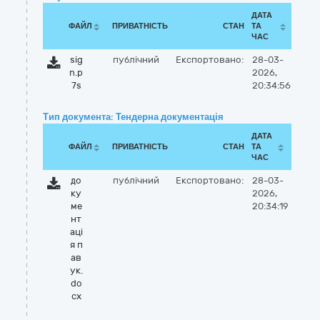
ДАТА
ФАЙЛ
ПРИВАТНІСТЬ
СТАН
ТА
ЧАС
sig
публічний
Експортовано:
28-03-
n.p
2026,
7s
20:34:56
Тип документа: Тендерна документація
ДАТА
ФАЙЛ
ПРИВАТНІСТЬ
СТАН
ТА
ЧАС
до
публічний
Експортовано:
28-03-
ку
2026,
ме
20:34:19
нт
аці
я п
ав
ук.
do
cx