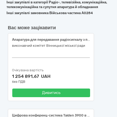
Інші закупівлі в категорії Радіо-, телевізійна, комунікаційна,
телекомунікаційна та супутня апаратура й обладнання
Інші закупівлі замовника Військова частина А0284
Вас може зацікавити
Апаратура для передавання радіосигналу з приймальним пристроєм за кодом CPV за ДК 021:2015 -32230000-4 (Цифрові мобільні радіостанції ) для потреб ЗСУ та інших військових формувань.
виконавчий комітет Вінницької міської ради
Очікувана вартість
1 254 891,67 UAH
без ПДВ
Дивитись
Цифрова конференц-система Taiden 3900 в комплекті, 32230000-4 Апаратура для передавання радіосигналу з приймальним пристроєм за ДК 021:2015 Єдиного закупівельного словника