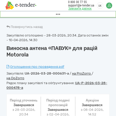
0 800 30 77 55
support@e-tender.ua
UK
Замовити дзвінок
Повернутись назад
Закупівлю оголошено - 28-03-2026, 20:34. Дата останніх змін
- 10-04-2026, 14:30
Виносна антена «ПАВУК» для рацій
Motorola
Оголошення про проведення.pdf
Закупівля:
UA-2026-03-28-000631-a
/
на ProZorro
/
на DoZorro
Рядок плану закупівлі та обґрунтування:
UA-P-2026-03-28-
000478-a
Період уточнень
Період подачі
Аукціон
Завершився
пропозицій
Завершився
з 28-03-2026,
Завершився
з
08-04-2026,
20:34
з 02-04-2026,
14:52