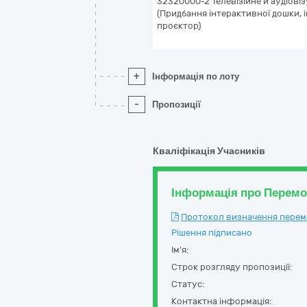
32320000-2 Телевізійне й аудіові
(Придбання інтерактивної дошки, і
проєктор)
+
Інформація по лоту
-
Пропозиції
Кваліфікація Учасників
Інформація про Перем
Протокол визначення перемож
Рішення підписано
Ім'я:
Строк розгляду пропозиції:
Статус:
Контактна інформація: