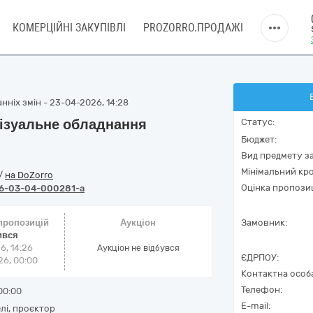
КОМЕРЦІЙНІ ЗАКУПІВЛІ
PROZORRO.ПРОДАЖІ
нніх змін - 23-04-2026, 14:28
візуальне обладнання
Статус:
Бюджет:
Вид предмету за
Мінімальний кро
/
на DoZorro
Оцінка пропозиц
6-03-04-000281-a
 пропозицій
Аукціон
Замовник:
ився
6, 14:26
Аукціон не відбувся
ЄДРПОУ:
6, 00:00
Контактна особ
Телефон:
00:00
E-mail:
лі, проєктор