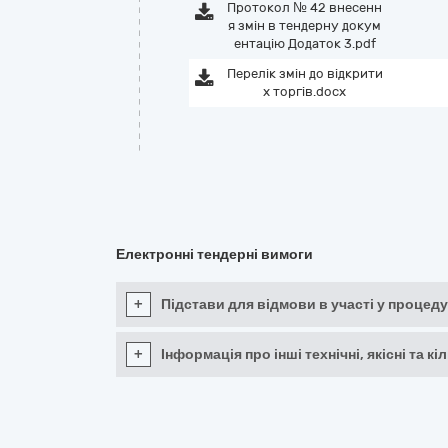
Протокол № 42 внесенн
я змін в тендерну докум
ентацію Додаток 3.pdf
Перелік змін до відкрити
х торгів.docx
Електронні тендерні вимоги
+
Підстави для відмови в участі у процеду
+
Інформація про інші технічні, якісні та 