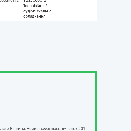
реванська,
32320000-2
Телевізійне й
6
аудіовізуальне
обладнання
місто Вінниця, Немирівське шосе, будинок 201,