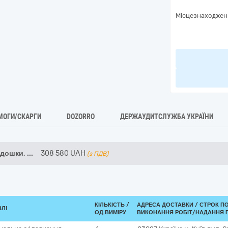
Місцезнаходжен
МОГИ/СКАРГИ
DOZORRO
ДЕРЖАУДИТСЛУЖБА УКРАЇНИ
 дошки,
...
308 580
UAH
(з ПДВ)
КІЛЬКІСТЬ /
АДРЕСА ДОСТАВКИ /
СТРОК П
ВЛІ
ОД.ВИМІРУ
ВИКОНАННЯ РОБІТ/НАДАННЯ 