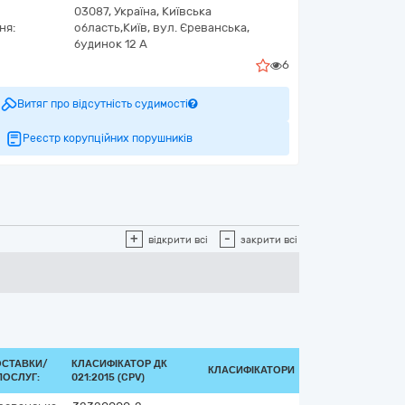
03087,
Україна
,
Київська
ня:
область,
Київ,
вул. Єреванська,
будинок 12 А
6
Витяг про відсутність судимості
Реєстр корупційних порушників
+
-
відкрити всі
закрити всі
ОСТАВКИ/
КЛАСИФІКАТОР ДК
КЛАСИФІКАТОРИ
ПОСЛУГ:
021:2015 (CPV)