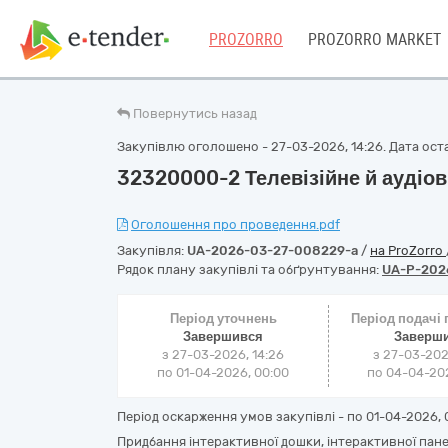
PROZORRO
PROZORRO MARKET
Повернутись назад
Закупівлю оголошено - 27-03-2026, 14:26. Дата оста
32320000-2 Телевізійне й аудіо
Оголошення про проведення.pdf
Закупівля:
UA-2026-03-27-008229-a
/
на ProZorro
Рядок плану закупівлі та обґрунтування:
UA-P-202
Період уточнень
Період подачі
Завершився
Заверш
з 27-03-2026, 14:26
з 27-03-202
по 01-04-2026, 00:00
по 04-04-202
Період оскарження умов закупівлі - по
01-04-2026, 
Придбання інтерактивної дошки, інтерактивної пане