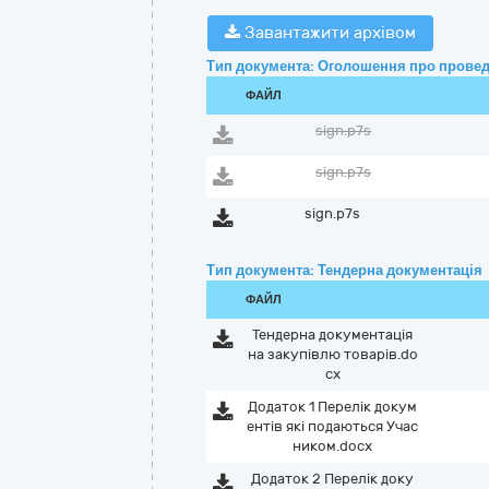
Завантажити архівом
Тип документа: Оголошення про провед
ФАЙЛ
sign.p7s
sign.p7s
sign.p7s
Тип документа: Тендерна документація
ФАЙЛ
Тендерна документація
на закупівлю товарів.do
cx
Додаток 1 Перелік докум
ентів які подаються Учас
ником.docx
Додаток 2 Перелік доку