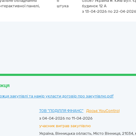
зуальне обладнання
6
03087
Україна
м. Київ
вул. Є
нтерактивної панелі,
штука
будинок 12 А
з 13-04-2026
по 22-04-202
ожця
ця закупівлі та намір укласти договір про закупівлю.pdf
ТОВ "ПОДІЛЛЯ ФІНАНС"
Досьє YouControl
з 04-04-2026 по 11-04-2026
учасник виграв закупівлю
Україна
,
Вінницька область
,
Місто Вінниця,
21034, 