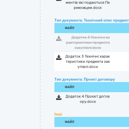
ментів які подаються Пе
реможцем.docx
Тип документа: Технічний опис предмету
ФАЙЛ
Додаток 3 Технічні ха
рактеристики предмета
закупівлі.docx
Додаток 3 Технічні харак
теристики предмета зак
упівлі.docx
Тип документа: Проект договору
ФАЙЛ
Додаток 4 Проєкт догов
ору.docx
Інші
ФАЙЛ