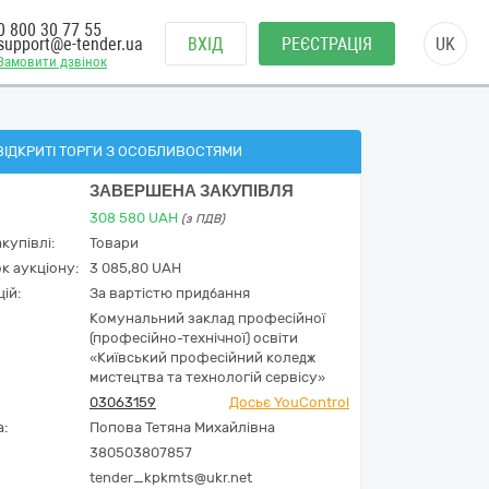
0 800 30 77 55
support@e-tender.ua
ВХІД
РЕЄСТРАЦІЯ
UK
Замовити дзвінок
ВІДКРИТІ ТОРГИ З ОСОБЛИВОСТЯМИ
ЗАВЕРШЕНА ЗАКУПІВЛЯ
308 580
UAH
(з ПДВ)
купівлі:
Товари
к аукціону:
3 085,80 UAH
ій:
За вартістю придбання
Комунальний заклад професійної
(професійно-технічної) освіти
«Київський професійний коледж
мистецтва та технологій сервісу»
03063159
Досьє YouControl
а:
Попова Тетяна Михайлівна
380503807857
tender_kpkmts@ukr.net