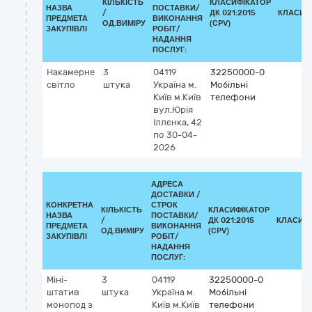
КІЛЬКІСТЬ
КЛАСИФІКАТОР
НАЗВА
ПОСТАВКИ/
/
ДК 021:2015
КЛАСИФ
ПРЕДМЕТА
ВИКОНАННЯ
ОД.ВИМІРУ
(CPV)
ЗАКУПІВЛІ
РОБІТ/
НАДАННЯ
ПОСЛУГ:
Накамерне
3
04119
32250000-0
світло
штука
Україна
м.
Мобільні
Київ
м.Київ
телефони
вул.Юрія
Іллєнка, 42
по 30-04-
2026
АДРЕСА
ДОСТАВКИ /
КОНКРЕТНА
СТРОК
КІЛЬКІСТЬ
КЛАСИФІКАТОР
НАЗВА
ПОСТАВКИ/
/
ДК 021:2015
КЛАСИФ
ПРЕДМЕТА
ВИКОНАННЯ
ОД.ВИМІРУ
(CPV)
ЗАКУПІВЛІ
РОБІТ/
НАДАННЯ
ПОСЛУГ:
Міні-
3
04119
32250000-0
штатив
штука
Україна
м.
Мобільні
монопод з
Київ
м.Київ
телефони