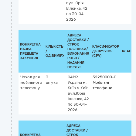
вул.Юрія
Іллєнка, 42
по 30-04-
2026
АДРЕСА
ДОСТАВКИ /
КОНКРЕТНА
СТРОК
КІЛЬКІСТЬ
КЛАСИФІКАТОР
НАЗВА
ПОСТАВКИ/
/
ДК 021:2015
КЛАСИФ
ПРЕДМЕТА
ВИКОНАННЯ
ОД.ВИМІРУ
(CPV)
ЗАКУПІВЛІ
РОБІТ/
НАДАННЯ
ПОСЛУГ:
Чохол для
3
04119
32250000-0
мобільного
штука
Україна
м.
Мобільні
телефону
Київ
м.Київ
телефони
вул.Юрія
Іллєнка, 42
по 30-04-
2026
АДРЕСА
ДОСТАВКИ /
КОНКРЕТНА
СТРОК