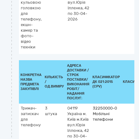
кульовою
вул.Юрія
головкою
Іллєнка, 42
для
по 30-04-
телефону,
2026
екшн-
камер та
фото-
відео
техніки
АДРЕСА
ДОСТАВКИ /
КОНКРЕТНА
СТРОК
КІЛЬКІСТЬ
КЛАСИФІКАТОР
НАЗВА
ПОСТАВКИ/
/
ДК 021:2015
КЛАСИФІ
ПРЕДМЕТА
ВИКОНАННЯ
ОД.ВИМІРУ
(CPV)
ЗАКУПІВЛІ
РОБІТ/
НАДАННЯ
ПОСЛУГ:
Тримач-
3
04119
32250000-0
затискач
штука
Україна
м.
Мобільні
для
Київ
м.Київ
телефони
телефону
вул.Юрія
Іллєнка, 42
по 30-04-