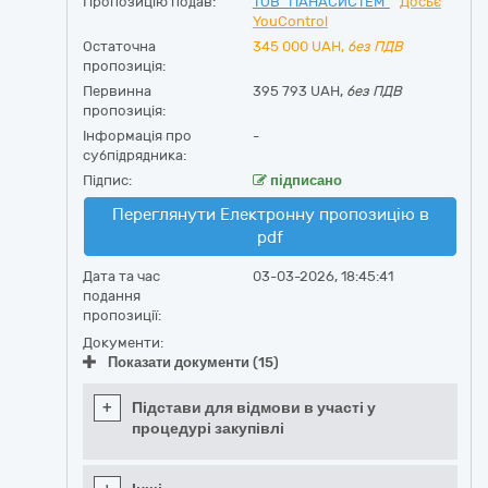
Пропозицію подав:
ТОВ "ПАНАСИСТЕМ"
Досьє
YouControl
Остаточна
345 000
UAH,
без ПДВ
пропозиція:
Первинна
395 793 UAH,
без ПДВ
пропозиція:
Інформація про
-
субпідрядника:
Підпис:
підписано
Переглянути Електронну пропозицію в
pdf
Дата та час
03-03-2026, 18:45:41
подання
пропозиції:
Документи:
Показати документи (15)
+
Підстави для відмови в участі у
процедурі закупівлі