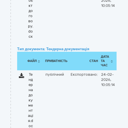
оє
2026,
кт
10:05:14
до
го
во
ру.
do
cx
Тип документа: Тендерна документація
ДАТА
ФАЙЛ
ПРИВАТНІСТЬ
СТАН
ТА
ЧАС
Те
публічний
Експортовано:
24-02-
нд
2026,
ер
10:05:14
на
до
ку
ме
нт
аці
я.d
oc