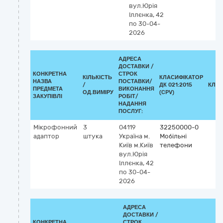
вул.Юрія
Іллєнка, 42
по 30-04-
2026
АДРЕСА
ДОСТАВКИ /
КОНКРЕТНА
СТРОК
КІЛЬКІСТЬ
КЛАСИФІКАТОР
НАЗВА
ПОСТАВКИ/
/
ДК 021:2015
КЛАС
ПРЕДМЕТА
ВИКОНАННЯ
ОД.ВИМІРУ
(CPV)
ЗАКУПІВЛІ
РОБІТ/
НАДАННЯ
ПОСЛУГ:
Мікрофонний
3
04119
32250000-0
адаптор
штука
Україна
м.
Мобільні
Київ
м.Київ
телефони
вул.Юрія
Іллєнка, 42
по 30-04-
2026
АДРЕСА
ДОСТАВКИ /
КОНКРЕТНА
СТРОК