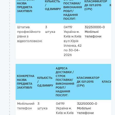
КІЛЬКІСТЬ
КЛАСИФІКАТОР
НАЗВА
ПОСТАВКИ/
/
ДК 021:2015
КЛ
ПРЕДМЕТА
ВИКОНАННЯ
ОД.ВИМІРУ
(CPV)
ЗАКУПІВЛІ
РОБІТ/
НАДАННЯ
ПОСЛУГ:
Штатив
3
04119
32250000-0
професійного
штука
Україна
м.
Мобільні
рівня з
Київ
м.Київ
телефони
відеоголовкою
вул.Юрія
Іллєнка, 42
по 30-04-
2026
АДРЕСА
ДОСТАВКИ /
КОНКРЕТНА
СТРОК
КІЛЬКІСТЬ
КЛАСИФІКАТОР
НАЗВА
ПОСТАВКИ/
/
ДК 021:2015
КЛАСИФ
ПРЕДМЕТА
ВИКОНАННЯ
ОД.ВИМІРУ
(CPV)
ЗАКУПІВЛІ
РОБІТ/
НАДАННЯ
ПОСЛУГ:
Мобільний
3
04119
32250000-0
телефон
штука
Україна
м.
Мобільні
Київ
м.Київ
телефони