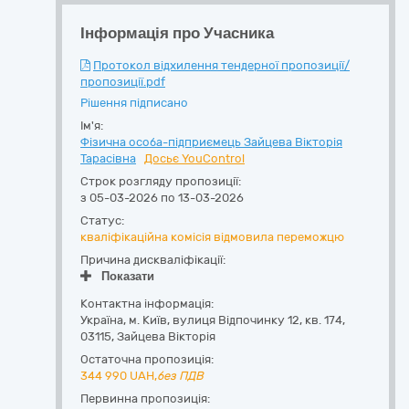
Інформація про Учасника
Протокол відхилення тендерної пропозиції/
пропозиції.pdf
Рішення підписано
Ім'я:
Фізична особа-підприємець Зайцева Вікторія
Тарасівна
Досьє YouControl
Строк розгляду пропозиції:
з 05-03-2026 по 13-03-2026
Статус:
кваліфікаційна комісія відмовила переможцю
Причина дискваліфікації:
Показати
Контактна інформація:
Україна
,
м. Київ
,
вулиця Відпочинку 12, кв. 174
,
03115
,
Зайцева Вікторія
Остаточна пропозиція:
344 990
UAH,
без ПДВ
Первинна пропозиція: