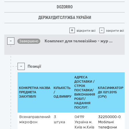
DOZORRO
ДЕРЖАУДИТСЛУЖБА УКРАЇНИ
+
-
відкрити всі
закрити всі
-
Комплект для телевізійно - жур
...
Завершено
-
Позиції
АДРЕСА
ДОСТАВКИ /
СТРОК
КОНКРЕТНА НАЗВА
КІЛЬКІСТЬ
КЛАСИФІКАТОР
ПОСТАВКИ/
ПРЕДМЕТА
/
ДК 021:2015
К
ВИКОНАННЯ
ЗАКУПІВЛІ
ОД.ВИМІРУ
(CPV)
РОБІТ/
НАДАННЯ
ПОСЛУГ:
Всенаправлений
3
04119
32250000-0
мікрофон
штука
Україна
м.
Мобільні
Київ
м.Київ
телефони