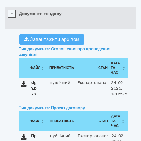
-
Документи тендеру
Завантажити архівом
Тип документа: Оголошення про проведення
закупівлі
ДАТА
ФАЙЛ
ПРИВАТНІСТЬ
СТАН
ТА
ЧАС
sig
публічний
Експортовано:
24-02-
n.p
2026,
7s
10:06:26
Тип документа: Проект договору
ДАТА
ФАЙЛ
ПРИВАТНІСТЬ
СТАН
ТА
ЧАС
Пр
публічний
Експортовано:
24-02-