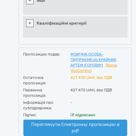
+
Інші
+
Кваліфікаційні критерії
Пропозицію подав:
ФІЗИЧНА ОСОБА-
ПІДПРИЄМЕЦЬ КРАЙНИК
АРТЕМ ІГОРОВИЧ
Досьє
YouControl
Остаточна
427 470
UAH,
без ПДВ
пропозиція:
Первинна
427 470 UAH,
без ПДВ
пропозиція:
Інформація про
-
субпідрядника:
Підпис:
підписано
Переглянути Електронну пропозицію в
pdf