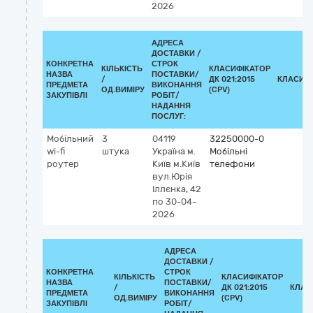
2026
АДРЕСА
ДОСТАВКИ /
КОНКРЕТНА
СТРОК
КІЛЬКІСТЬ
КЛАСИФІКАТОР
НАЗВА
ПОСТАВКИ/
/
ДК 021:2015
КЛАСИФ
ПРЕДМЕТА
ВИКОНАННЯ
ОД.ВИМІРУ
(CPV)
ЗАКУПІВЛІ
РОБІТ/
НАДАННЯ
ПОСЛУГ:
Мобільний
3
04119
32250000-0
wi-fi
штука
Україна
м.
Мобільні
роутер
Київ
м.Київ
телефони
вул.Юрія
Іллєнка, 42
по 30-04-
2026
АДРЕСА
ДОСТАВКИ /
КОНКРЕТНА
СТРОК
КІЛЬКІСТЬ
КЛАСИФІКАТОР
НАЗВА
ПОСТАВКИ/
/
ДК 021:2015
КЛАС
ПРЕДМЕТА
ВИКОНАННЯ
ОД.ВИМІРУ
(CPV)
ЗАКУПІВЛІ
РОБІТ/