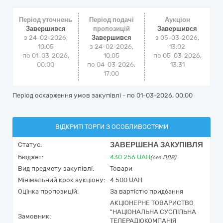
Період уточнень
Період подачі
Аукціон
Завершився
пропозицій
Завершився
з 24-02-2026,
Завершився
з
05-03-2026,
10:05
з 24-02-2026,
13:02
по 01-03-2026,
10:05
по
05-03-2026,
00:00
по 04-03-2026,
13:31
17:00
Період оскарження умов закупівлі - по
01-03-2026, 00:00
ВІДКРИТІ ТОРГИ З ОСОБЛИВОСТЯМИ
ЗАВЕРШЕНА ЗАКУПІВЛЯ
Статус:
Бюджет:
430 256
UAH
(без ПДВ)
Вид предмету закупівлі:
Товари
Мінімальний крок аукціону:
4 500 UAH
Оцінка пропозицій:
За вартістю придбання
АКЦІОНЕРНЕ ТОВАРИСТВО
"НАЦІОНАЛЬНА СУСПІЛЬНА
Замовник:
ТЕЛЕРАДІОКОМПАНІЯ