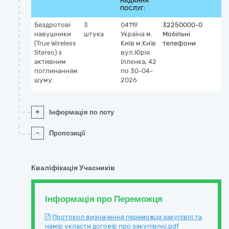
НАДАННЯ
ПОСЛУГ:
Бездротові
3
04119
32250000-0
навушники
штука
Україна
м.
Мобільні
(True Wireless
Київ
м.Київ
телефони
Stereo) з
вул.Юрія
активним
Іллєнка, 42
поглинанням
по 30-04-
шуму.
2026
+
Інформація по лоту
-
Пропозиції
Кваліфікація Учасників
Інформація про Переможця
Протокол визначення переможця закупівлі та
намір укласти договір про закупівлю.pdf