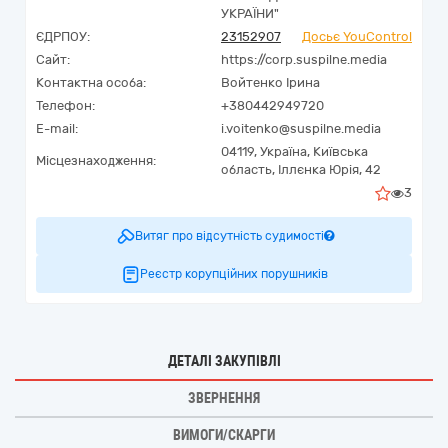
УКРАЇНИ"
ЄДРПОУ:
23152907
Досьє YouControl
Сайт:
https://corp.suspilne.media
Контактна особа:
Войтенко Ірина
Телефон:
+380442949720
E-mail:
i.voitenko@suspilne.media
04119,
Україна
,
Київська
Місцезнаходження:
область,
Іллєнка Юрія, 42
3
Витяг про відсутність судимості
Реєстр корупційних порушників
ДЕТАЛІ ЗАКУПІВЛІ
ЗВЕРНЕННЯ
ВИМОГИ/СКАРГИ