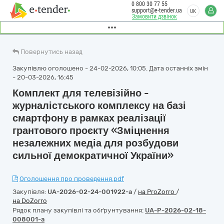
0 800 30 77 55
support@e-tender.ua
UK
Замовити дзвінок
Повернутись назад
Закупівлю оголошено - 24-02-2026, 10:05. Дата останніх змін
- 20-03-2026, 16:45
Комплект для телевізійно -
журналістського комплексу на базі
смартфону в рамках реалізації
грантового проєкту «Зміцнення
незалежних медіа для розбудови
сильної демократичної України»
Оголошення про проведення.pdf
Закупівля:
UA-2026-02-24-001922-a
/
на ProZorro
/
на DoZorro
Рядок плану закупівлі та обґрунтування:
UA-P-2026-02-18-
008001-a