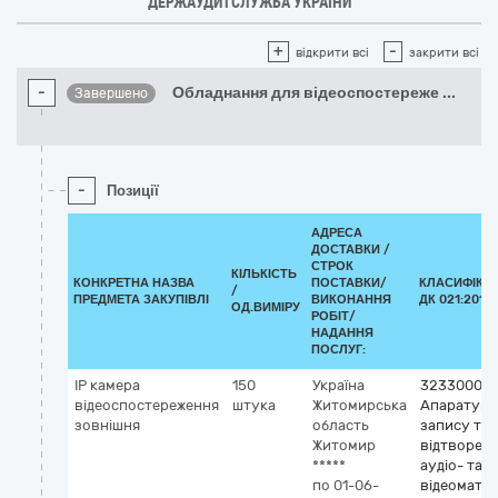
ДЕРЖАУДИТСЛУЖБА УКРАЇНИ
+
-
відкрити всі
закрити всі
-
Обладнання для відеоспостереже
...
Завершено
-
Позиції
АДРЕСА
ДОСТАВКИ /
СТРОК
КІЛЬКІСТЬ
КОНКРЕТНА НАЗВА
ПОСТАВКИ/
КЛАСИФІКА
/
ПРЕДМЕТА ЗАКУПІВЛІ
ВИКОНАННЯ
ДК 021:2015 
ОД.ВИМІРУ
РОБІТ/
НАДАННЯ
ПОСЛУГ:
ІР камера
150
Україна
32330000
відеоспостереження
штука
Житомирська
Апаратура
зовнішня
область
запису та
Житомир
відтворен
*****
аудіо- та
по 01-06-
відеоматер