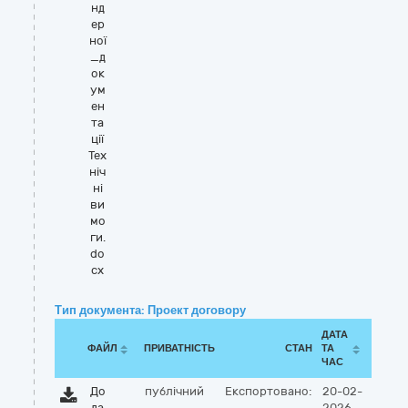
нд
ер
ної
_д
ок
ум
ен
та
ції
Тех
ніч
ні
ви
мо
ги.
do
cx
Тип документа: Проект договору
ДАТА
ФАЙЛ
ПРИВАТНІСТЬ
СТАН
ТА
ЧАС
До
публічний
Експортовано:
20-02-
да
2026,