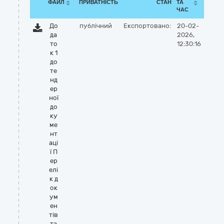
ФАЙЛ
ПРИВАТНІСТЬ
СТАН
ТА
ЧАС
До
публічний
Експортовано:
20-02-
да
2026,
то
12:30:16
к 1
до
те
нд
ер
ної
до
ку
ме
нт
аці
ї П
ер
елі
к д
ок
ум
ен
тів
та