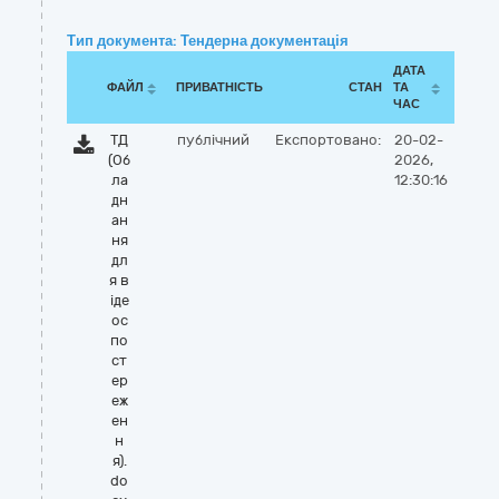
Тип документа: Тендерна документація
ДАТА
ФАЙЛ
ПРИВАТНІСТЬ
СТАН
ТА
ЧАС
ТД
публічний
Експортовано:
20-02-
(Об
2026,
ла
12:30:16
дн
ан
ня
дл
я в
іде
ос
по
ст
ер
еж
ен
н
я).
do