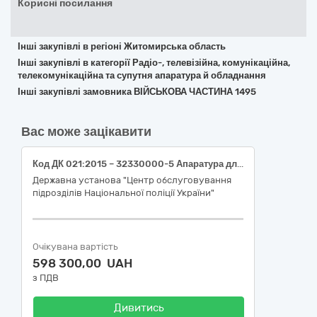
Корисні посилання
Інші закупівлі в регіоні Житомирська область
Інші закупівлі в категорії Радіо-, телевізійна, комунікаційна,
телекомунікаційна та супутня апаратура й обладнання
Інші закупівлі замовника ВІЙСЬКОВА ЧАСТИНА 1495
Вас може зацікавити
Код ДК 021:2015 – 32330000-5 Апаратура для запису та відтворення аудіо- та відеоматеріалу (система відеоконференції та зв’язку)
Державна установа "Центр обслуговування
підрозділів Національної поліції України"
Очікувана вартість
598 300,00 UAH
з ПДВ
Дивитись