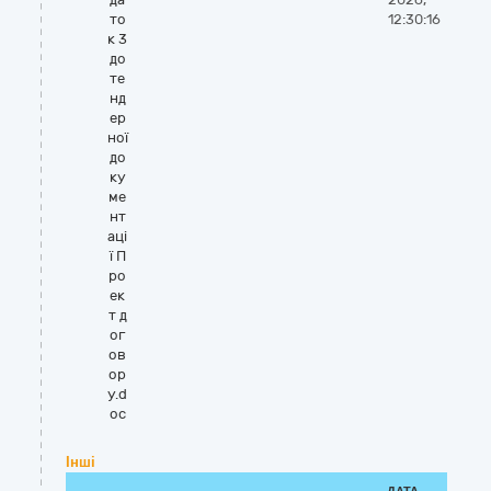
то
12:30:16
к 3
до
те
нд
ер
ної
до
ку
ме
нт
аці
ї П
ро
ек
т д
ог
ов
ор
у.d
oc
Інші