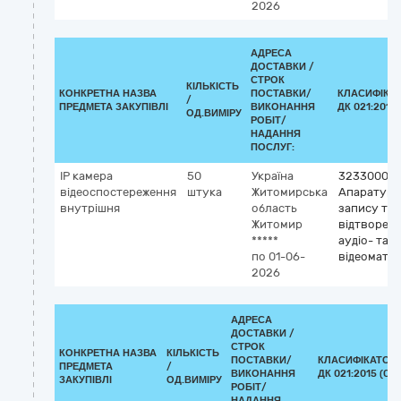
2026
АДРЕСА
ДОСТАВКИ /
СТРОК
КІЛЬКІСТЬ
КОНКРЕТНА НАЗВА
ПОСТАВКИ/
КЛАСИФІКА
/
ПРЕДМЕТА ЗАКУПІВЛІ
ВИКОНАННЯ
ДК 021:2015 
ОД.ВИМІРУ
РОБІТ/
НАДАННЯ
ПОСЛУГ:
ІР камера
50
Україна
32330000
відеоспостереження
штука
Житомирська
Апаратура
внутрішня
область
запису та
Житомир
відтворен
*****
аудіо- та
по 01-06-
відеоматер
2026
АДРЕСА
ДОСТАВКИ /
СТРОК
КОНКРЕТНА НАЗВА
КІЛЬКІСТЬ
ПОСТАВКИ/
КЛАСИФІКАТОР
ПРЕДМЕТА
/
ВИКОНАННЯ
ДК 021:2015 (CP
ЗАКУПІВЛІ
ОД.ВИМІРУ
РОБІТ/
НАДАННЯ