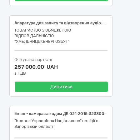
Апаратура для запису та відтворення аудіо- та відеоматеріалу (IP-відеокамера 4Mp TVT TD-9544C4(PE/WR1) Full Color f=2.8mm з мікрофоном, IP-відеореєстратор 32-канальний 12Mp TVT TD-3332H2-B2(320-256), Жорсткий диск 3.5″ 8TB 256MB Western Digital Purple WD85PURZ) (та/або еквівалент)
ТОВАРИСТВО З ОБМЕЖЕНОЮ
ВІДПОВІДАЛЬНІСТЮ
"ХМЕЛЬНИЦЬКЕНЕРГОЗБУТ"
Очікувана вартість
257 000,00 UAH
з ПДВ
Дивитись
Екшн - камера за кодом ДК 021:2015:32330000-5 «Апаратура для запису та відтворення аудіо- та відеоматеріалу»
Головне Управління Національної поліції в
Запорізькій області