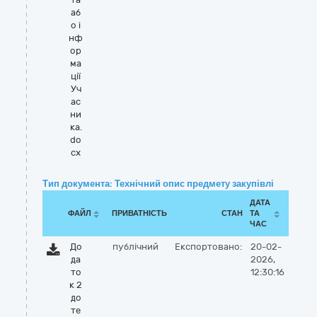
аб
о і
нф
ор
ма
ції
Уч
ас
ни
ка.
do
cx
Тип документа: Технічний опис предмету закупівлі
ДАТА
ФАЙЛ
ПРИВАТНІСТЬ
СТАН
ТА
ЧАС
До
публічний
Експортовано:
20-02-
да
2026,
то
12:30:16
к 2
до
те