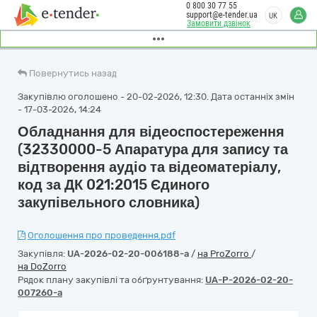
0 800 30 77 55
support@e-tender.ua
UK
Замовити дзвінок
Повернутись назад
Закупівлю оголошено - 20-02-2026, 12:30. Дата останніх змін
- 17-03-2026, 14:24
Обладнання для відеоспостереження
(32330000-5 Апаратура для запису та
відтворення аудіо та відеоматеріалу,
код за ДК 021:2015 Єдиного
закупівельного словника)
Оголошення про проведення.pdf
Закупівля:
UA-2026-02-20-006188-a
/
на ProZorro
/
на DoZorro
Рядок плану закупівлі та обґрунтування:
UA-P-2026-02-20-
007260-a