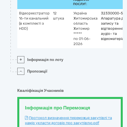
ПОСЛУГ:
Відеореєстратор
12
Україна
32330000-5
16-ти канальний
штука
Житомирська
Апаратура дл
(в комплекті з
область
запису та
HDD)
Житомир
відтворення
*****
аудіо- та
по 01-06-
відеоматеріал
2026
+
Інформація по лоту
-
Пропозиції
Кваліфікація Учасників
Інформація про Переможця
Протокол визначення переможця закупівлі та
намір укласти договір про закупівлю.pdf