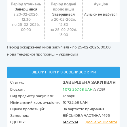
Період уточнень
Період подачі
Аукціон
Завершився
пропозицій
з 20-02-2026,
Завершився
Аукціон не відбувся
12:30
з 20-02-2026,
по 25-02-2026,
12:30
00:00
по 28-02-2026,
13:00
Період оскарження умов закупівлі - по
25-02-2026, 00:00
мова тендерної пропозиції - українська
ВІДКРИТІ ТОРГИ З ОСОБЛИВОСТЯМИ
ЗАВЕРШЕНА ЗАКУПІВЛЯ
Статус:
Бюджет:
1 072 267,68
UAH
(з ПДВ)
Вид предмету закупівлі:
Товари
Мінімальний крок аукціону:
10 722,68 UAH
Оцінка пропозицій:
За вартістю придбання
Замовник:
ВІЙСЬКОВА ЧАСТИНА 1495
ЄДРПОУ:
14321914
Досьє YouControl