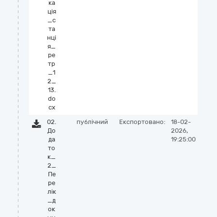
ка
ція
_с
та
нці
я_
ре
тр
_1
2_
13.
do
cx
02.
публічний
Експортовано:
18-02-
До
2026,
да
19:25:00
то
к_
2_
Пе
ре
лік
_д
ок