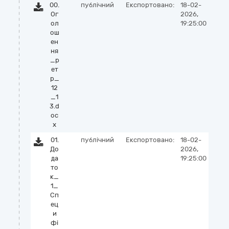
00.
публічний
Експортовано:
18-02-
Ог
2026,
ол
19:25:00
ош
ен
ня
_р
ет
р_
12
_1
3.d
oc
x
01.
публічний
Експортовано:
18-02-
До
2026,
да
19:25:00
то
к_
1_
Сп
ец
и
фі