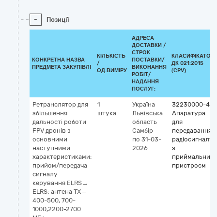
-
Позиції
АДРЕСА
ДОСТАВКИ /
СТРОК
КІЛЬКІСТЬ
КЛАСИФІКАТОР
КОНКРЕТНА НАЗВА
ПОСТАВКИ/
/
ДК 021:2015
ПРЕДМЕТА ЗАКУПІВЛІ
ВИКОНАННЯ
ОД.ВИМІРУ
(CPV)
РОБІТ/
НАДАННЯ
ПОСЛУГ:
Ретранслятор для
1
Україна
32230000-4
збільшення
штука
Львівська
Апаратура
дальності роботи
область
для
FPV дронів з
Самбір
передавання
основними
по 31-03-
радіосигналу
наступними
2026
з
характеристиками:
приймальним
прийом/передача
пристроєм
сигналу
керування ELRS→
ELRS; антена TX –
400-500, 700-
1000,2200-2700