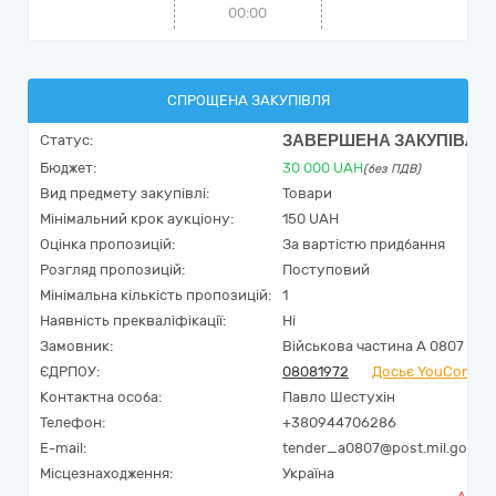
00:00
СПРОЩЕНА ЗАКУПІВЛЯ
ЗАВЕРШЕНА ЗАКУПІВЛЯ
Статус:
Бюджет:
30 000
UAH
(без ПДВ)
Вид предмету закупівлі:
Товари
Мінімальний крок аукціону:
150 UAH
Оцінка пропозицій:
За вартістю придбання
Розгляд пропозицій:
Поступовий
Мінімальна кількість пропозицій:
1
Наявність прекваліфікації:
Ні
Замовник:
Військова частина А 0807
ЄДРПОУ:
08081972
Досьє YouControl
Контактна особа:
Павло Шестухін
Телефон:
+380944706286
E-mail:
tender_a0807@post.mil.gov.ua
Місцезнаходження:
Україна