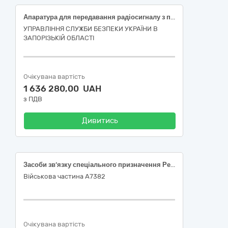
Апаратура для передавання радіосигналу з приймальним пристроєм (код ДК 021:2015 32230000-4 «Апаратура для передавання радіосигналу з приймальним пристроєм»)
УПРАВЛІННЯ СЛУЖБИ БЕЗПЕКИ УКРАЇНИ В
ЗАПОРІЗЬКІЙ ОБЛАСТІ
Очікувана вартість
1 636 280,00 UAH
з ПДВ
Дивитись
Засоби зв’язку спеціального призначення Ретранслятор Motorola MotoTRBO SLR 1000 VHF (136-174 МГц)
Військова частина А7382
Очікувана вартість