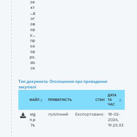
оє
кт
_д
ог
ов
ор
у_
пр
оз
ор
ро.
do
cx
Тип документа: Оголошення про проведення
закупівлі
ДАТА
ФАЙЛ
ПРИВАТНІСТЬ
СТАН
ТА
ЧАС
sig
публічний
Експортовано:
18-02-
n.p
2026,
7s
19:25:33