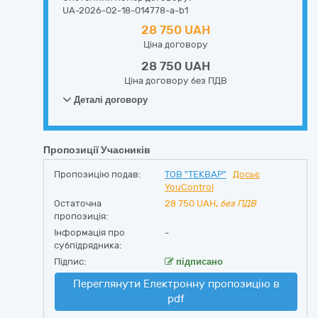
UA-2026-02-18-014778-a-b1
28 750 UAH
Ціна договору
28 750 UAH
Ціна договору без ПДВ
Деталі договору
Пропозиції Учасників
Пропозицію подав:
ТОВ "ТЕКВАР"
Досьє
YouControl
Остаточна
28 750
UAH,
без ПДВ
пропозиція:
Інформація про
-
субпідрядника:
Підпис:
підписано
Переглянути Електронну пропозицію в
pdf