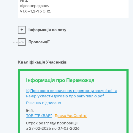
МГц;
відеопередавач
VTX – 1,2-1,3 GHz.
+
Інформація по лоту
-
Пропозиції
Кваліфікація Учасників
Інформація про Переможця
Протокол визначення переможця закупівлі та
намір укласти договір про закупівлю.pdf
Рішення підписано
Ім'я:
ТОВ "ТЕКВАР"
Досьє YouControl
Строк розгляду пропозиції:
з 27-02-2026 по 07-03-2026