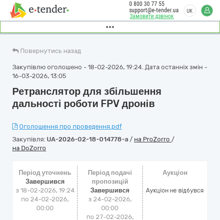
0 800 30 77 55
support@e-tender.ua
UK
Замовити дзвінок
Повернутись назад
Закупівлю оголошено - 18-02-2026, 19:24. Дата останніх змін -
16-03-2026, 13:05
Ретранслятор для збільшення
дальності роботи FPV дронів
Оголошення про проведення.pdf
Закупівля:
UA-2026-02-18-014778-a
/
на ProZorro
/
на DoZorro
Період уточнень
Період подачі
Аукціон
Завершився
пропозицій
з 18-02-2026, 19:24
Завершився
Аукціон не відбувся
по 24-02-2026,
з 24-02-2026,
00:00
00:00
по 27-02-2026,