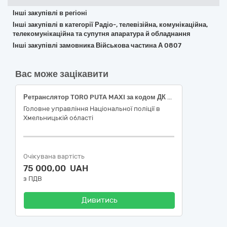
Інші закупівлі в регіоні
Інші закупівлі в категорії Радіо-, телевізійна, комунікаційна,
телекомунікаційна та супутня апаратура й обладнання
Інші закупівлі замовника Військова частина А 0807
Вас може зацікавити
Ретранслятор TORO PUTA MAXI за кодом ДК 021-2015 (CPV) 32230000-4 - Апаратура для передавання радіосигналу з приймальним пристроєм
Головне управління Національної поліції в
Хмельницькій області
Очікувана вартість
75 000,00 UAH
з ПДВ
Дивитись