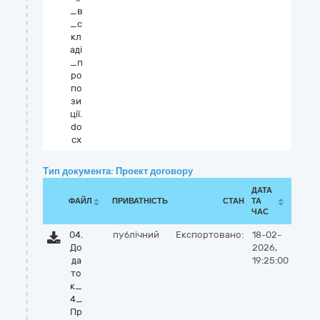
_в
_с
кл
аді
_п
ро
по
зи
ції.
do
cx
Тип документа: Проект договору
ДАТА
ФАЙЛ
ПРИВАТНІСТЬ
СТАН
ТА
ЧАС
04.
публічний
Експортовано:
18-02-
До
2026,
да
19:25:00
то
к_
4_
Пр