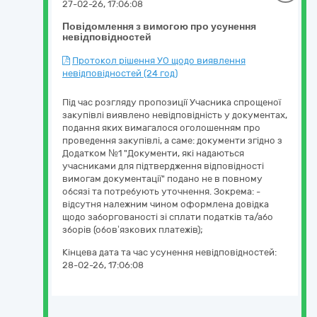
27-02-26, 17:06:08
Повідомлення з вимогою про усунення
невідповідностей
Протокол рішення УО щодо виявлення
невідповідностей (24 год)
Під час розгляду пропозиції Учасника спрощеної
закупівлі виявлено невідповідність у документах,
подання яких вимагалося оголошенням про
проведення закупівлі, а саме: документи згідно з
Додатком №1 "Документи, які надаються
учасниками для підтвердження відповідності
вимогам документації" подано не в повному
обсязі та потребують уточнення. Зокрема: -
відсутня належним чином оформлена довідка
щодо заборгованості зі сплати податків та/або
зборів (обов’язкових платежів);
Кінцева дата та час усунення невідповідностей:
28-02-26, 17:06:08