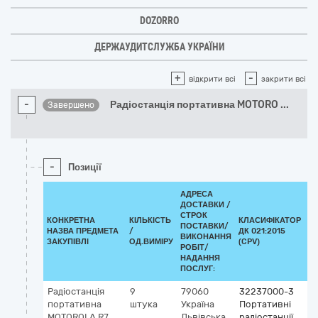
DOZORRO
ДЕРЖАУДИТСЛУЖБА УКРАЇНИ
+
-
відкрити всі
закрити всі
-
Радіостанція портативна MOTORO
...
Завершено
-
Позиції
АДРЕСА
ДОСТАВКИ /
СТРОК
КОНКРЕТНА
КІЛЬКІСТЬ
КЛАСИФІКАТОР
ПОСТАВКИ/
НАЗВА ПРЕДМЕТА
/
ДК 021:2015
К
ВИКОНАННЯ
ЗАКУПІВЛІ
ОД.ВИМІРУ
(CPV)
РОБІТ/
НАДАННЯ
ПОСЛУГ:
Радіостанція
9
79060
32237000-3
портативна
штука
Україна
Портативні
MOTOROLA R7
Львівська
радіостанції