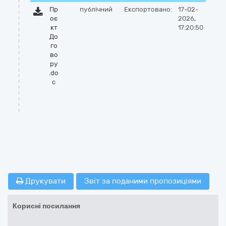
Пр
публічний
Експортовано:
17-02-
оє
2026,
кт
17:20:50
До
го
во
ру
.do
c
Друкувати
Звіт за поданими пропозиціями
Корисні посилання