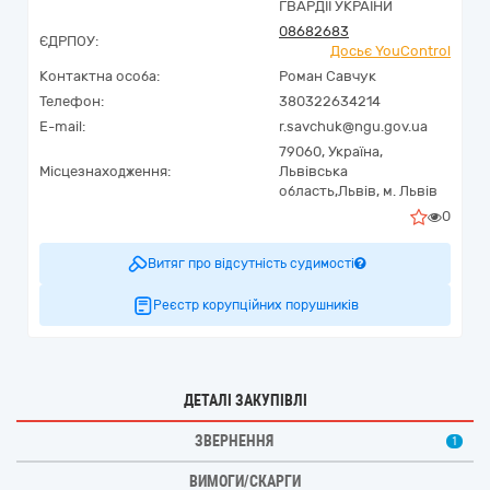
ГВАРДІЇ УКРАЇНИ
08682683
ЄДРПОУ:
Досьє YouControl
Контактна особа:
Роман Савчук
Телефон:
380322634214
E-mail:
r.savchuk@ngu.gov.ua
79060,
Україна
,
Місцезнаходження:
Львівська
область,
Львів,
м. Львів
0
Витяг про відсутність судимості
Реєстр корупційних порушників
ДЕТАЛІ ЗАКУПІВЛІ
ЗВЕРНЕННЯ
1
ВИМОГИ/СКАРГИ