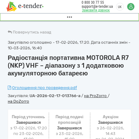
0 800 30 77 55
support@e-tender.ua
UK
Замовити дзвінок
Повернутись назад
Закупівлю оголошено - 17-02-2026, 17:20. Дата останніх змін -
10-03-2026, 16:40
Радіостанція портативна MOTOROLA R7
(NKP) VHF – діапазону з 1 додатковою
акумуляторною батареєю
Оголошення про проведення.pdf
Закупівля:
UA-2026-02-17-013766-a
/
на ProZorro
/
на DoZorro
Період уточнень
Період подачі
Аукціон
Завершився
пропозицій
Завершився
з 17-02-2026, 17:20
Завершився
з
26-02-2026,
по 23-02-2026,
з 23-02-2026,
14:43