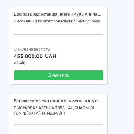
Цифрова радіостанція Hitera HM785 VHF та Motorola DP3441e або еквівалент
Виконавчий комітет Ковельської міської ради
Очікувана вартість
455 000,00 UAH
з ПДВ
Дивитись
Ретранслятор MOTOROLA SLR 5500 UHF у спеціальному виконанні
ВІЙСЬКОВА ЧАСТИНА 3058 НАЦІОНАЛЬНОЇ
ГВАРДІЇ УКРАЇНИ (М.ІЗМАЇЛ)