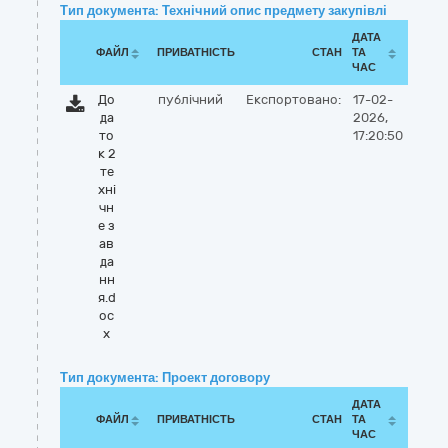
Тип документа: Технічний опис предмету закупівлі
ДАТА
ФАЙЛ
ПРИВАТНІСТЬ
СТАН
ТА
ЧАС
До
публічний
Експортовано:
17-02-
да
2026,
то
17:20:50
к 2
те
хні
чн
е з
ав
да
нн
я.d
oc
x
Тип документа: Проект договору
ДАТА
ФАЙЛ
ПРИВАТНІСТЬ
СТАН
ТА
ЧАС