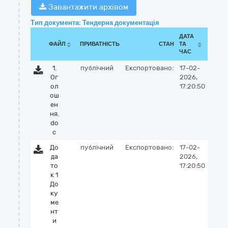
Завантажити архівом
Тип документа: Тендерна документація
ДАТА
ФАЙЛ
ПРИВАТНІСТЬ
СТАН
ТА
ЧАС
1.
публічний
Експортовано:
17-02-
Ог
2026,
ол
17:20:50
ош
ен
ня.
do
c
До
публічний
Експортовано:
17-02-
да
2026,
то
17:20:50
к 1
До
ку
ме
нт
и