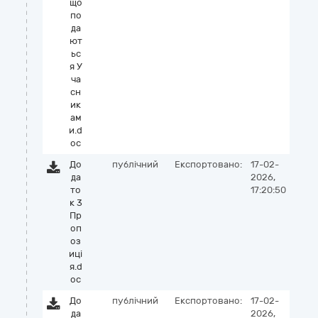
що
по
да
ют
ьс
я У
ча
сн
ик
ам
и.d
oc
До
публічний
Експортовано:
17-02-
да
2026,
то
17:20:50
к 3
Пр
оп
оз
иці
я.d
oc
До
публічний
Експортовано:
17-02-
да
2026,