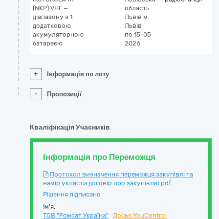
(NKP) VHF –
область
діапазону з 1
Львів
м.
додатковою
Львів
акумуляторною
по 15-05-
батареєю
2026
+
Інформація по лоту
-
Пропозиції
Кваліфікація Учасників
Інформація про Переможця
Протокол визначення переможця закупівлі та
намір укласти договір про закупівлю.pdf
Рішення підписано
Ім'я:
ТОВ "Ромсат Україна"
Досьє YouControl