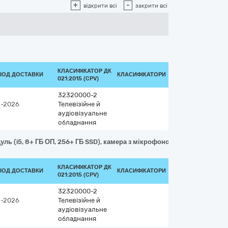
+
-
відкрити всі
закрити всі
КЛАСИФІКАТОР ДК
РІОД ДОСТАВКИ
КЛАСИФІКАТОРИ
021:2015 (CPV)
32320000-2
9-2026
Телевізійне й
аудіовізуальне
обладнання
уль (i5, 8+ ГБ ОП, 256+ ГБ SSD), камера з мікрофоном, бездротове пі
КЛАСИФІКАТОР ДК
РІОД ДОСТАВКИ
КЛАСИФІКАТОРИ
021:2015 (CPV)
32320000-2
9-2026
Телевізійне й
аудіовізуальне
обладнання