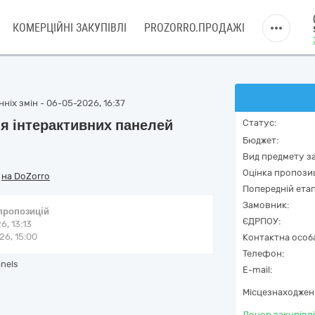
КОМЕРЦІЙНІ ЗАКУПІВЛІ
PROZORRO.ПРОДАЖІ
ніх змін - 06-05-2026, 16:37
я інтерактивних панелей
Статус:
Бюджет:
Вид предмету за
Оцінка пропозиц
/
на DoZorro
Попередній етап
Замовник:
 пропозицій
ЄДРПОУ:
6, 13:13
6, 15:00
Контактна особ
Телефон:
anels
E-mail:
Місцезнаходжен
Донор закупівлі