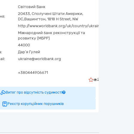
Світовий Банк
20433
,
Сполучені Штати Америки
,
ня:
DC
,
Вашингтон
,
1818 H Street, NW
http://www.worldbank.org/uk/country/ukraine
Міжнародний банк реконструкції та
розвитку (МБРР)
44000
а:
Дар’я Гулей
il:
ukraine@worldbank.org
+380444906671
25
Витяг про відсутність судимості
Реєстр корупційних порушників