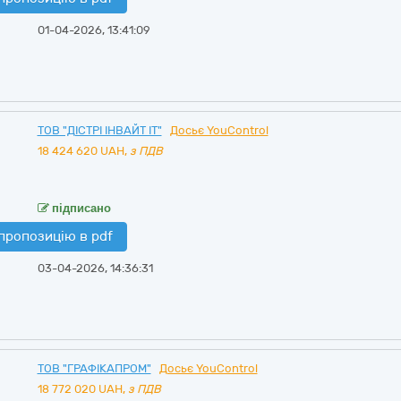
01-04-2026, 13:41:09
ТОВ "ДІСТРІ ІНВАЙТ ІТ"
Досьє YouControl
18 424 620
UAH,
з ПДВ
підписано
пропозицію в pdf
03-04-2026, 14:36:31
ТОВ "ГРАФІКАПРОМ"
Досьє YouControl
18 772 020
UAH,
з ПДВ