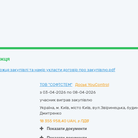
ожця
ця закупівлі та намір укласти договір про закупівлю.pdf
ТОВ "СОФТСТЕМ"
Досьє YouControl
з 03-04-2026 по 08-04-2026
учасник виграв закупівлю
Україна
,
м. Київ
,
місто Київ,
вул.Звіринецька, будин
Дмитренко
18 355 958,40
UAH,
з ПДВ
Показати документи
Показати документи