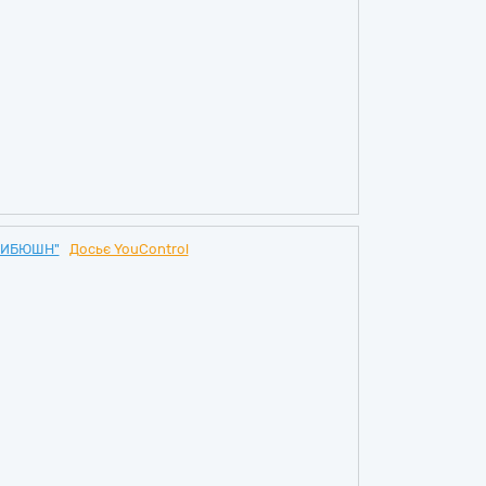
РИБЮШН"
Досьє YouControl