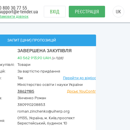
0 800 30 77 55
support@e-tender.ua
ВХІД
РЕЄСТРАЦІЯ
UK
Замовити дзвінок
ЗАПИТ (ЦІНИ) ПРОПОЗИЦІЙ
ЗАВЕРШЕНА ЗАКУПІВЛЯ
40 562 913,90
UAH
(з ПДВ)
купівлі:
Товари
ій:
За вартістю придбання
:
Так
Перейти до відбору
Міністерство освіти і науки України
38621185
Досьє YouControl
а:
Зінченко Роман
380990208853
roman.zinchenko@uiherp.org
01135,
Україна
,
м. Київ,
проспект
ня:
Берестейський, будинок 10