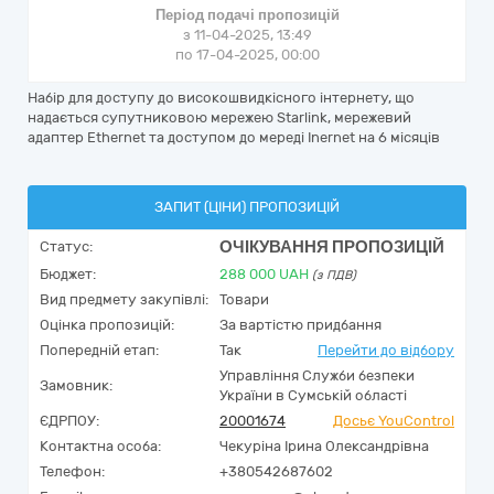
Період подачі пропозицій
з 11-04-2025, 13:49
по 17-04-2025, 00:00
Набір для доступу до високошвидкісного інтернету, що
надається супутниковою мережею Starlink, мережевий
адаптер Ethernet та доступом до мереді Inernet на 6 місяців
ЗАПИТ (ЦІНИ) ПРОПОЗИЦІЙ
ОЧІКУВАННЯ ПРОПОЗИЦІЙ
Статус:
Бюджет:
288 000
UAH
(з ПДВ)
Вид предмету закупівлі:
Товари
Оцінка пропозицій:
За вартістю придбання
Попередній етап:
Так
Перейти до відбору
Управління Служби безпеки
Замовник:
України в Сумській області
ЄДРПОУ:
20001674
Досьє YouControl
Контактна особа:
Чекуріна Ірина Олександрівна
Телефон:
+380542687602