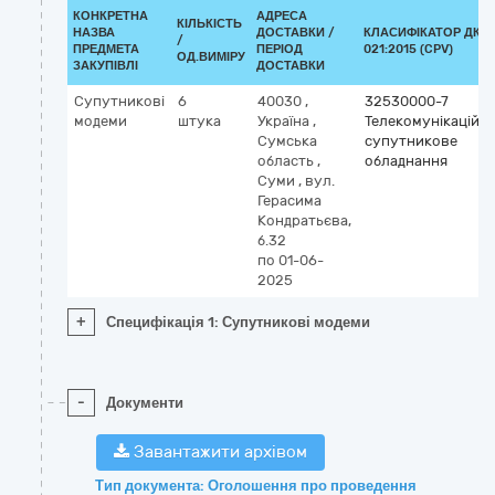
КОНКРЕТНА
АДРЕСА
КІЛЬКІСТЬ
НАЗВА
ДОСТАВКИ /
КЛАСИФІКАТОР ДК
/
ПРЕДМЕТА
ПЕРІОД
021:2015 (CPV)
ОД.ВИМІРУ
ЗАКУПІВЛІ
ДОСТАВКИ
Супутникові
6
40030
,
32530000-7
модеми
штука
Україна
,
Телекомунікаційн
Сумська
супутникове
область
,
обладнання
Суми
,
вул.
Герасима
Кондратьєва,
б.32
по 01-06-
2025
+
Специфікація 1: Супутникові модеми
-
Документи
Завантажити архівом
Тип документа: Оголошення про проведення