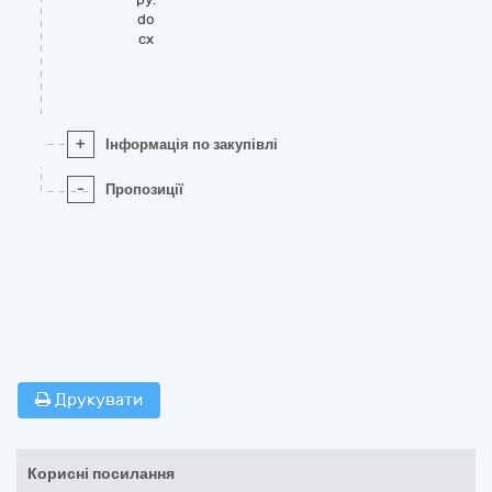
do
cx
+
Інформація по закупівлі
-
Пропозиції
Друкувати
Корисні посилання