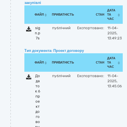
закупівлі
ДАТА
ФАЙЛ
ПРИВАТНІСТЬ
СТАН
ТА
ЧАС
sig
публічний
Експортовано:
11-04-
n.p
2025,
7s
13:49:23
Тип документа: Проект договору
ДАТА
ФАЙЛ
ПРИВАТНІСТЬ
СТАН
ТА
ЧАС
До
публічний
Експортовано:
11-04-
да
2025,
то
13:45:06
к 6
пр
ое
кт
до
го
во
ру.