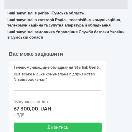
Інші закупівлі в регіоні Сумська область
Інші закупівлі в категорії Радіо-, телевізійна, комунікаційна,
телекомунікаційна та супутня апаратура й обладнання
Інші закупівлі замовника Управління Служби безпеки України
в Сумській області
Вас може зацікавити
Телекомунікаційне обладнання Starlink Gen3 та телекомунікаційне обладнання Starlink mini у корпусі для автомобіля
Львівське міське комунальне підприємство
"Львівводоканал"
Очікувана вартість
67 300,00 UAH
з ПДВ
Дивитись