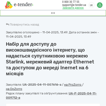
0 800 30 77 55
support@e-tender.ua
UK
Замовити дзвінок
Повернутись назад
Закупівлю оголошено - 11-04-2025, 13:49. Дата останніх змін -
11-04-2025, 13:49
Набір для доступу до
високошвидкісного інтернету, що
надається супутниковою мережею
Starlink, мережевий адаптер Ethernet
та доступом до мереді Inernet на 6
місяців
Закупівля:
UA-2025-04-11-007616-a
/
на ProZorro
/
на DoZorro
Рядок плану закупівлі та обґрунтування:
UA-P-2025-04-11-
009712-a