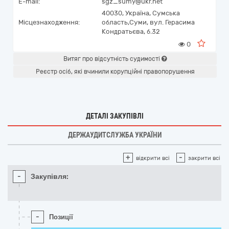
E-mail:
sgz_sumy@ukr.net
40030,
Україна
,
Сумська
Місцезнаходження:
область,
Суми,
вул. Герасима
Кондратьєва, б.32
0
Витяг про відсутність судимості
Реєстр осіб, які вчинили корупційні правопорушення
ДЕТАЛІ ЗАКУПІВЛІ
ДЕРЖАУДИТСЛУЖБА УКРАЇНИ
+
-
відкрити всі
закрити всі
-
Закупівля:
-
Позиції