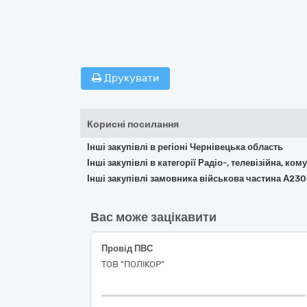
Друкувати
Корисні посилання
Інші закупівлі в регіоні Чернівецька область
Інші закупівлі в категорії Радіо-, телевізійна, к
Інші закупівлі замовника військова частина А23
Вас може зацікавити
Провід ПВС
ТОВ "ПОЛІКОР"