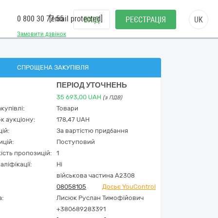
0 800 30 77 55
[email protected]
ВХІД
РЕЄСТРАЦІЯ
UK
Замовити дзвінок
СПРОЩЕНА ЗАКУПІВЛЯ
ПЕРІОД УТОЧНЕНЬ
35 693,00
UAH
(з ПДВ)
купівлі:
Товари
к аукціону:
178,47 UAH
ій:
За вартістю придбання
ицій:
Поступовий
кість пропозицій:
1
аліфікації:
Ні
військова частина А2308
08058105
Досьє YouControl
а:
Лисюк Руслан Тимофійович
+380689283391