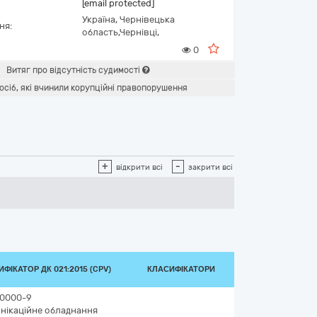
[email protected]
Україна
,
Чернівецька
ня:
область,
Чернівці,
0
Витяг про відсутність судимості
осіб, які вчинили корупційні правопорушення
+
-
відкрити всі
закрити всі
ФІКАТОР ДК 021:2015 (CPV)
КЛАСИФІКАТОРИ
0000-9
нікаційне обладнання