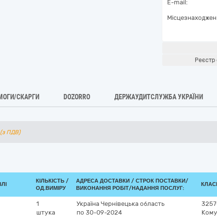
E-mail:
Місцезнаходжен
Реєстр 
МОГИ/СКАРГИ
DOZORRO
ДЕРЖАУДИТСЛУЖБА УКРАЇНИ
(з ПДВ)
КІЛЬКІСТЬ /
АДРЕСА ДОСТАВКИ /
СТРОК ПОСТАВКИ/
ВЛІ
КЛАСИ
ОД.ВИМІРУ
ВИКОНАННЯ РОБІТ/НАДАННЯ ПОСЛУГ:
1
Україна
Чернівецька область
3257
штука
по 30-09-2024
Кому