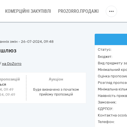
КОМЕРЦІЙНІ ЗАКУПІВЛІ
PROZORRO.ПРОДАЖІ
нніх змін - 26-07-2024, 09:48
P-шлюз
Статус:
Бюджет:
Вид предмету за
/
на DoZorro
Мінімальний кро
Оцінка пропозиц
 пропозицій
Аукціон
Розгляд пропоз
ться
Мінімальна кіль
4, 09:49
Буде визначено з початком
4, 09:49
прийому пропозицій
Наявність прекв
Замовник:
ЄДРПОУ:
Контактна особ
Телефон: