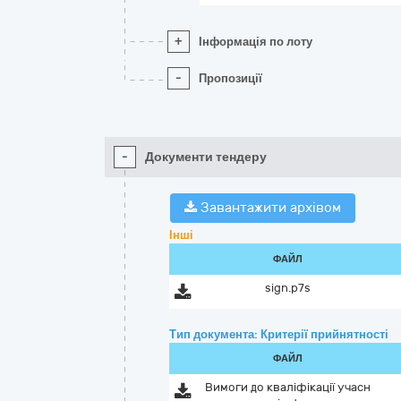
+
Інформація по лоту
-
Пропозиції
-
Документи тендеру
Завантажити архівом
Інші
ФАЙЛ
sign.p7s
Тип документа: Критерії прийнятності
ФАЙЛ
Вимоги до кваліфікації учасн